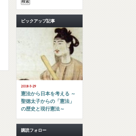
ピックアップ記事
2018-3-29
憲法から日本を考える ～
聖徳太子からの「憲法」
の歴史と現行憲法～
購読フォロー