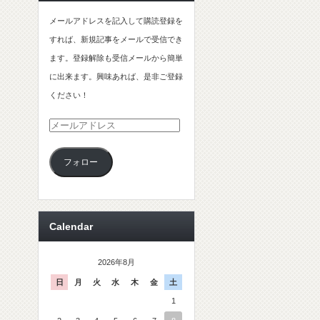
メールアドレスを記入して購読登録を
すれば、新規記事をメールで受信でき
ます。登録解除も受信メールから簡単
に出来ます。興味あれば、是非ご登録
ください！
メ
ー
フォロー
ル
ア
ド
レ
Calendar
ス
2026年8月
日
月
火
水
木
金
土
1