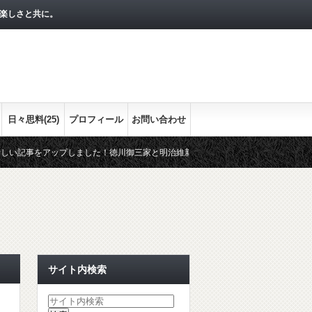
楽しさと共に。
日々思料(25)
プロフィール
お問い合わせ
をアップしました！徳川御三家と明治維新との関わりをまとめます。最終回の今回は
おまかな流れをシリーズで！
経済指標として押さえておきたい３つの
サイト内検索