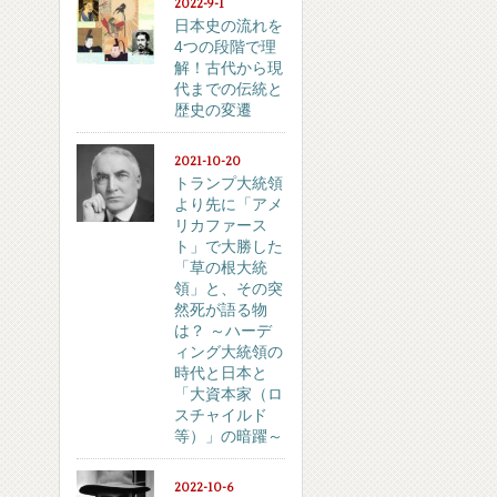
2022-9-1
日本史の流れを
4つの段階で理
解！古代から現
代までの伝統と
歴史の変遷
2021-10-20
トランプ大統領
より先に「アメ
リカファース
ト」で大勝した
「草の根大統
領」と、その突
然死が語る物
は？ ～ハーデ
ィング大統領の
時代と日本と
「大資本家（ロ
スチャイルド
等）」の暗躍～
2022-10-6