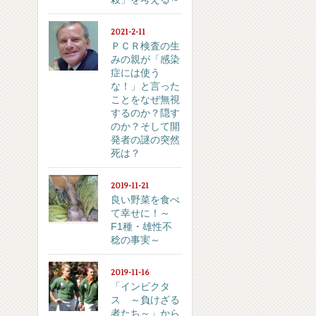
2021-2-11
ＰＣＲ検査の生
みの親が「感染
症には使う
な！」と言った
ことをなぜ無視
するのか？隠す
のか？そして開
発者の謎の突然
死は？
2019-11-21
良い野菜を食べ
て幸せに！～
F1種・雄性不
稔の事実～
2019-11-16
「インビクタ
ス ～負けざる
者たち～」から