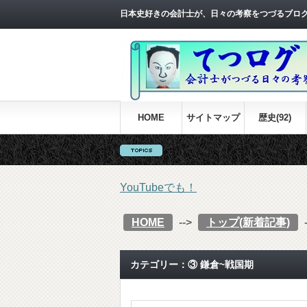
日本史好きの会計士が、日々の考察をつづるブロ
HOME
サイトマップ
歴史(92)
YouTubeでも！
HOME
-->
トップ(新着記事)
カテゴリー：③ 鎌倉~戦国期