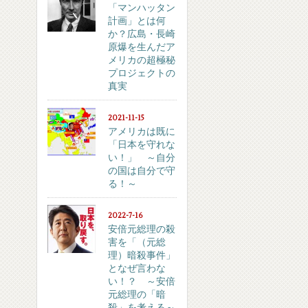
「マンハッタン
計画」とは何
か？広島・長崎
原爆を生んだア
メリカの超極秘
プロジェクトの
真実
2021-11-15
アメリカは既に
「日本を守れな
い！」 ～自分
の国は自分で守
る！～
2022-7-16
安倍元総理の殺
害を「（元総
理）暗殺事件」
となぜ言わな
い！？ ～安倍
元総理の「暗
殺」を考える～