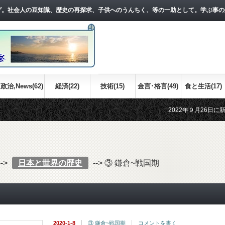
グ。社会人の豆知識、歴史の再探求、子供へのうんちく、等の一助として。学ぶ事の
政治,News(62)
経済(22)
技術(15)
金言･格言(49)
食と生活(17)
2022年９月26日に新しい記事
江戸時代の世界情勢について、お
-->
日本と世界の歴史
-->
③ 鎌倉~戦国期
2020-1-8
③ 鎌倉~戦国期
コメントを書く