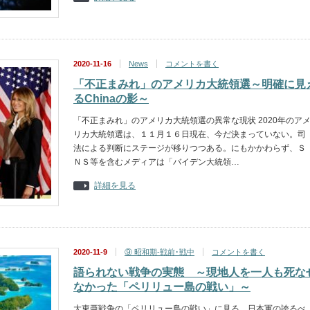
2020-11-16
News
コメントを書く
「不正まみれ」のアメリカ大統領選～明確に見
るChinaの影～
「不正まみれ」のアメリカ大統領選の異常な現状 2020年のア
リカ大統領選は、１１月１６日現在、今だ決まっていない。司
法による判断にステージが移りつつある。にもかかわらず、Ｓ
ＮＳ等を含むメディアは「バイデン大統領…
詳細を見る
2020-11-9
⑨ 昭和期-戦前･戦中
コメントを書く
語られない戦争の実態 ～現地人を一人も死な
なかった「ペリリュー島の戦い」～
大東亜戦争の「ペリリュー島の戦い」に見る、日本軍の誇るべ