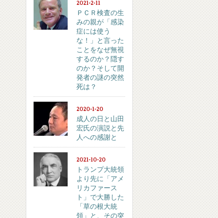
2021-2-11
ＰＣＲ検査の生
みの親が「感染
症には使う
な！」と言った
ことをなぜ無視
するのか？隠す
のか？そして開
発者の謎の突然
死は？
2020-1-20
成人の日と山田
宏氏の演説と先
人への感謝と
2021-10-20
トランプ大統領
より先に「アメ
リカファース
ト」で大勝した
「草の根大統
領」と、その突