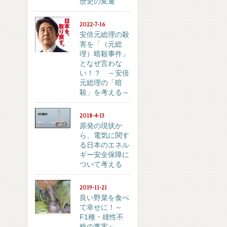
歴史の変遷
2022-7-16
安倍元総理の殺
害を「（元総
理）暗殺事件」
となぜ言わな
い！？ ～安倍
元総理の「暗
殺」を考える～
2018-4-13
原発の現状か
ら、電気に関す
る日本のエネル
ギー安全保障に
ついて考える
2019-11-21
良い野菜を食べ
て幸せに！～
F1種・雄性不
稔の事実～