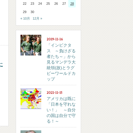
22
23
24
25
26
27
28
29
30
« 10月
12月 »
2019-11-16
「インビクタ
ス ～負けざる
者たち～」から
見るマンデラ大
に
統領(故)とラグ
ビーワールドカ
ップ
2021-11-15
アメリカは既に
「日本を守れな
い！」 ～自分
の国は自分で守
る！～