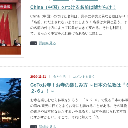
China（中国）のつける名前は嘘だらけ！
China（中国）のつけた名前は、見事に事実と異なる嘘ばかり
「名前」にだまされないようにしよう！ 名前は大切と思う。そ
の名前の付け方によって印象が大きく変わる。それを利用し
て、まったく事実をねじ曲げるあるいは隠し…
詳細を見る
2020-11-21
食と生活
コメントを書く
GoToお寺！お寺の楽しみ方 ～日本の仏教は『６
２-６』！～
お寺を楽しむなら仏教を知ろう！『６-２-６』で見る日本の仏
の流れ 観光に行くとよくお寺にも訪れることがある。その建物
の古さや日本的なたたずまいを見ると、日本を感じられて本当
にすがすがしい。そこで、それに加えて「仏…
詳細を見る