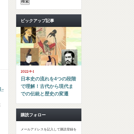
！
ピックアップ記事
2022-9-1
日本史の流れを4つの段階
で理解！古代から現代ま
-
での伝統と歴史の変遷
教
購読フォロー
メールアドレスを記入して購読登録を