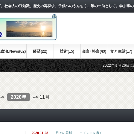
グ。社会人の豆知識、歴史の再探求、子供へのうんちく、等の一助として。学ぶ事の
政治,News(62)
経済(22)
技術(15)
金言･格言(49)
食と生活(17)
2022年９月26日に新しい記事
江戸時代の世界情勢について、お
-->
2020年
-->
11月
2020-11-28
日々の思料
コメントを書く