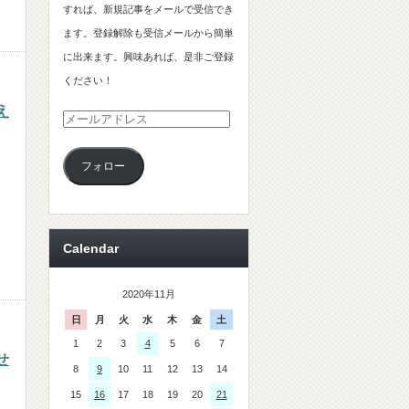
すれば、新規記事をメールで受信でき
ます。登録解除も受信メールから簡単
に出来ます。興味あれば、是非ご登録
ください！
え
メ
ー
メ
フォロー
ル
ア
ド
レ
Calendar
ス
2020年11月
日
月
火
水
木
金
土
1
2
3
4
5
6
7
せ
8
9
10
11
12
13
14
15
16
17
18
19
20
21