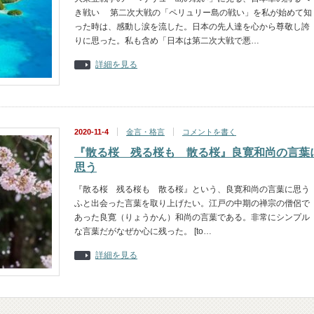
き戦い 第二次大戦の「ペリュリー島の戦い」を私が始めて知
った時は、感動し涙を流した。日本の先人達を心から尊敬し誇
りに思った。私も含め「日本は第二次大戦で悪…
詳細を見る
2020-11-4
金言・格言
コメントを書く
『散る桜 残る桜も 散る桜』良寛和尚の言葉
思う
『散る桜 残る桜も 散る桜』という、良寛和尚の言葉に思う
ふと出会った言葉を取り上げたい。江戸の中期の禅宗の僧侶で
あった良寛（りょうかん）和尚の言葉である。非常にシンプル
な言葉だがなぜか心に残った。 [to…
詳細を見る