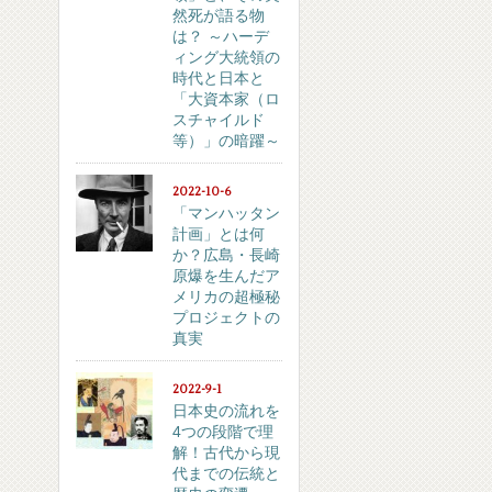
然死が語る物
は？ ～ハーデ
ィング大統領の
時代と日本と
「大資本家（ロ
スチャイルド
等）」の暗躍～
2022-10-6
「マンハッタン
計画」とは何
か？広島・長崎
原爆を生んだア
メリカの超極秘
プロジェクトの
真実
2022-9-1
日本史の流れを
4つの段階で理
解！古代から現
代までの伝統と