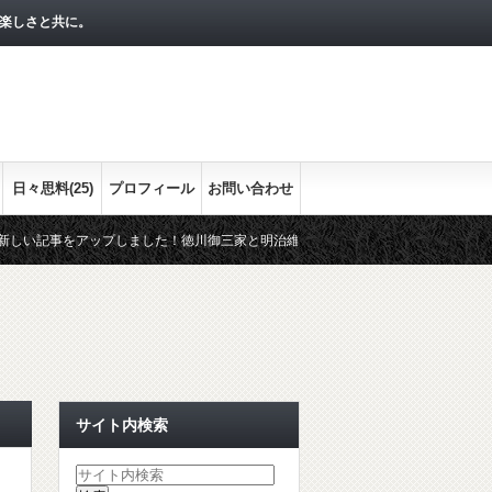
楽しさと共に。
日々思料(25)
プロフィール
お問い合わせ
をアップしました！徳川御三家と明治維新との関わりをまとめます。最終回の今回は
おまかな流れをシリーズで！
経済指標として押さえておきたい３つの
サイト内検索