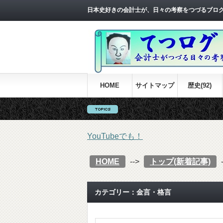
日本史好きの会計士が、日々の考察をつづるブロ
HOME
サイトマップ
歴史(92)
YouTubeでも！
HOME
-->
トップ(新着記事)
カテゴリー：金言・格言