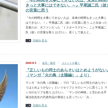
『今の時間を大事にできない人は、未来の時間
きっと大事にはできない。～』平尾誠二氏（故
の言葉に思う
『今の時間を大事にできない人は、未来の時間もきっと大事に
はできない。～』平尾誠二氏（故）の言葉に思う ふと出会った
言葉だが、大ファンだった「ミスターラグビー」こと平尾誠二
氏（故）の言葉を取り上げたい。若くして故人と…
詳細を見る
2020-8-3
金言・格言
コメントを書く
『正しいもの同士のあらそいはとめようがない
（マンガ「火の鳥（太陽編）」より）
マンガ「火の鳥（太陽編）」での『正しいもの同士のあらそい
うはとめようがない』というセリフとそのシーンに思うこと マ
ンガのセリフを取り上げたい。「マンガの神様」と言われる手
塚治虫先生の代表作品の筆頭とも言っていい「火…
詳細を見る