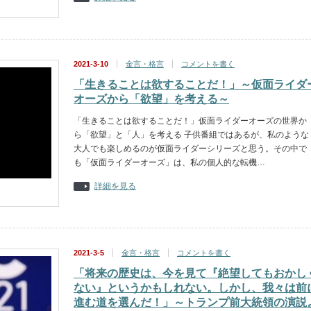
2021-3-10
金言・格言
コメントを書く
「生きることは欲することだ！」～仮面ライダ
オーズから「欲望」を考える～
「生きることは欲することだ！」仮面ライダーオーズの世界か
ら「欲望」と「人」を考える 子供番組ではあるが、私のような
大人でも楽しめるのが仮面ライダーシリーズと思う。その中で
も「仮面ライダーオーズ」は、私の個人的な転機…
詳細を見る
2021-3-5
金言・格言
コメントを書く
「将来の歴史は、今を見て『絶望してもおかし
ない』というかもしれない。しかし、我々は前
進む道を選んだ！」～トランプ前大統領の演説