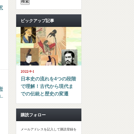
沢
ピックアップ記事
2022-9-1
日本史の流れを4つの段階
で理解！古代から現代ま
岩
での伝統と歴史の変遷
」
購読フォロー
メールアドレスを記入して購読登録を