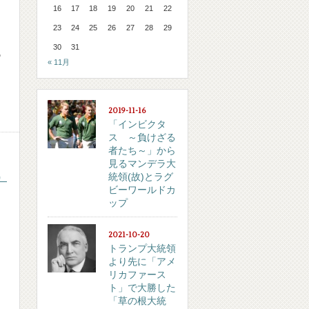
16
17
18
19
20
21
22
23
24
25
26
27
28
29
30
31
の
« 11月
2019-11-16
「インビクタ
ス ～負けざる
者たち～」から
見るマンデラ大
）
統領(故)とラグ
ビーワールドカ
ップ
2021-10-20
トランプ大統領
より先に「アメ
リカファース
ト」で大勝した
「草の根大統