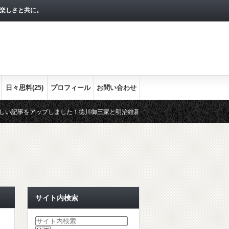
楽しさと共に。
日々思料(25)
プロフィール
お問い合わせ
ップしました！徳川御三家と明治維新との関わりをまとめます。最終回の今回は、紀
な流れをシリーズで！
経済指標として押さえておきたい３つの経済
サイト内検索