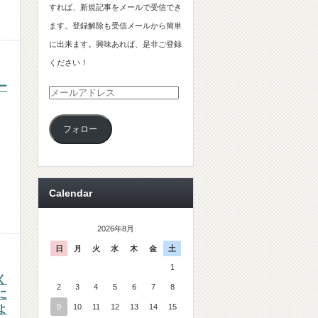
すれば、新規記事をメールで受信でき
ます。登録解除も受信メールから簡単
に出来ます。興味あれば、是非ご登録
ください！
ー
メ
ー
フォロー
ル
ア
ド
レ
Calendar
ス
2026年8月
日
月
火
水
木
金
土
1
く
2
3
4
5
6
7
8
に
9
10
11
12
13
14
15
よ