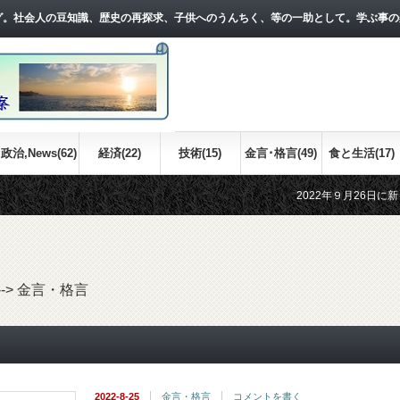
グ。社会人の豆知識、歴史の再探求、子供へのうんちく、等の一助として。学ぶ事の
政治,News(62)
経済(22)
技術(15)
金言･格言(49)
食と生活(17)
2022年９月26日に新しい記事をア
江戸時代の世界情勢について、おおまか
-->
金言・格言
2022-8-25
金言・格言
コメントを書く