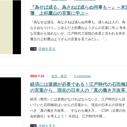
『為せば成る、為さねば成らぬ何事も～』～米
藩 上杉鷹山の言葉に学ぶ～
『為なせば成る、為なさねば成らぬ何事も、成らぬは人の、為
なさぬなりけり』と詠んだ上杉鷹山ようざんの言葉に学ぶ 有名
な言葉かも知れないが、江戸時代で屈指の名君と言われる米沢
藩主の上杉鷹山ようざんの言葉を見てみたい。「…
詳細を見る
2022-7-21
金言・格言
4 comments
経済には道徳が必要である！江戸時代の石田梅
の言葉から、現在の日本人の「真の働き方改革
経済（商売）には道徳がなければならないと、江戸時代から説
いていた石田梅岩ばいがんの言葉から、現在の日本人の目指す
べき「真の働き方改革」、すなわち働き方」・CSR（企業の社
会的責任）を考えよう！ 今回は、江戸時代中期…
詳細を見る