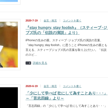
2020-7-19
金言・格言
コメントを書く
『stay hungry, stay foolish』（スティーブ･
ブズ氏の「伝説の演説」より）
iPhoneの生みの親、スティーブ･ジョブズ氏の演説の言葉、
「stay hungry, stay foolish」に思うこと iPhoneの生みの親とも
言える、スティーブジョブズ氏の言葉を取り上げたい。「伝説
のスピ…
詳細を見る
2020-6-19
金言・格言
コメントを書く
「少にして学べば 壮にして為すことあり･・･」
～「言志四録」より～
「言志四録」の「少にして学べば 壮にして為すことあり･・･」