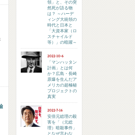
領」と、その突
然死が語る物
は？ ～ハーデ
ィング大統領の
時代と日本と
「大資本家（ロ
スチャイルド
不
等）」の暗躍～
2022-10-6
「マンハッタン
計画」とは何
か？広島・長崎
原爆を生んだア
メリカの超極秘
プロジェクトの
真実
諭
2022-7-16
安倍元総理の殺
害を「（元総
理）暗殺事件」
となぜ言わな