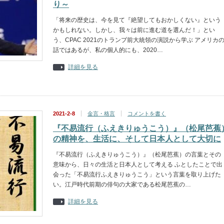
り～
「将来の歴史は、今を見て『絶望してもおかしくない』という
かもしれない。しかし、我々は前に進む道を選んだ！」とい
う、CPAC 2021のトランプ前大統領の演説から学ぶ アメリカ
話ではあるが、私の個人的にも、2020…
詳細を見る
2021-2-8
金言・格言
コメントを書く
『不易流行（ふえきりゅうこう）』（松尾芭蕉
の精神を、生活に、そして日本人として大切に
『不易流行（ふえきりゅうこう）』（松尾芭蕉）の言葉とその
意味から、日々の生活と日本人として考える ふとしたことで出
会った「不易流行ふえきりゅうこう」という言葉を取り上げた
い。江戸時代前期の俳句の大家である松尾芭蕉の…
詳細を見る