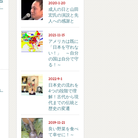
も
2020-1-20
）
成人の日と山田
宏氏の演説と先
人への感謝と
2021-11-15
アメリカは既に
「日本を守れな
い！」 ～自分
の国は自分で守
る！～
2022-9-1
日本史の流れを
』
4つの段階で理
解！古代から現
代までの伝統と
歴史の変遷
2019-11-21
良い野菜を食べ
て幸せに！～