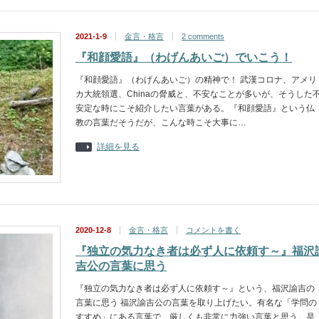
2021-1-9
金言・格言
2 comments
『和顔愛語』（わげんあいご）でいこう！
『和顔愛語』（わげんあいご）の精神で！ 武漢コロナ、アメリ
カ大統領選、Chinaの脅威と、不安なことが多いが、そうした
安定な時にこそ紹介したい言葉がある。『和顔愛語』という仏
教の言葉だそうだが、こんな時こそ大事に…
詳細を見る
2020-12-8
金言・格言
コメントを書く
『独立の気力なき者は必ず人に依頼す～』福沢
吉公の言葉に思う
『独立の気力なき者は必ず人に依頼す～』という、福沢諭吉の
言葉に思う 福沢諭吉公の言葉を取り上げたい。有名な「学問の
すすめ」にある言葉で、厳しくも非常に力強い言葉と思う。是