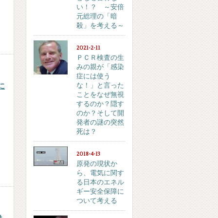
い！？ ～安倍
元総理の「暗
殺」を考える～
2021-2-11
ＰＣＲ検査の生
みの親が「感染
症には使う
な！」と言った
に
ことをなぜ無視
するのか？隠す
のか？そして開
発者の謎の突然
死は？
2018-4-13
原発の現状か
ら、電気に関す
る日本のエネル
ギー安全保障に
ついて考える