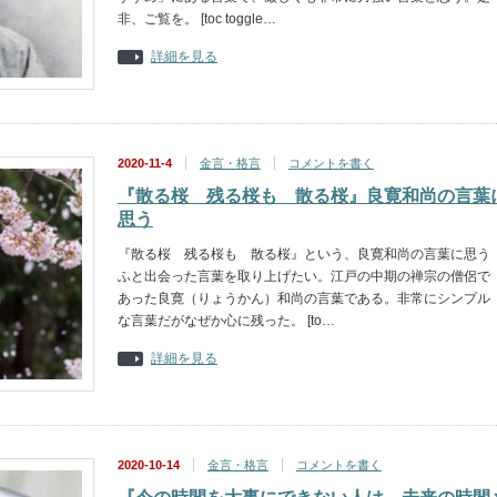
非、ご覧を。 [toc toggle…
詳細を見る
2020-11-4
金言・格言
コメントを書く
『散る桜 残る桜も 散る桜』良寛和尚の言葉
思う
『散る桜 残る桜も 散る桜』という、良寛和尚の言葉に思う
ふと出会った言葉を取り上げたい。江戸の中期の禅宗の僧侶で
あった良寛（りょうかん）和尚の言葉である。非常にシンプル
な言葉だがなぜか心に残った。 [to…
詳細を見る
2020-10-14
金言・格言
コメントを書く