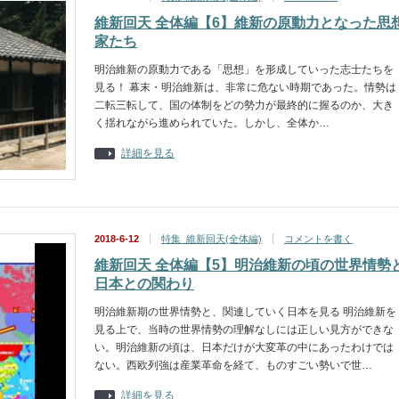
維新回天 全体編【6】維新の原動力となった思
家たち
明治維新の原動力である「思想」を形成していった志士たちを
見る！ 幕末・明治維新は、非常に危ない時期であった。情勢は
二転三転して、国の体制をどの勢力が最終的に握るのか、大き
く揺れながら進められていた。しかし、全体か…
詳細を見る
2018-6-12
特集_維新回天(全体編)
コメントを書く
維新回天 全体編【5】明治維新の頃の世界情勢
日本との関わり
明治維新期の世界情勢と、関連していく日本を見る 明治維新を
見る上で、当時の世界情勢の理解なしには正しい見方ができな
い。明治維新の頃は、日本だけが大変革の中にあったわけでは
ない。西欧列強は産業革命を経て、ものすごい勢いで世…
詳細を見る