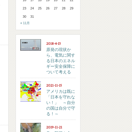
全
23
24
25
26
27
28
29
30
31
« 11月
2018-4-13
原発の現状か
ら、電気に関す
る日本のエネル
ギー安全保障に
ついて考える
2021-11-15
アメリカは既に
「日本を守れな
い！」 ～自分
の国は自分で守
る！～
2019-11-21