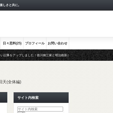
楽しさと共に。
日々思料(25)
プロフィール
お問い合わせ
アップしました！徳川御三家と明治維新との関わりをまとめます。最終回の今回は、
かな流れをシリーズで！
経済指標として押さえておきたい３つの経済
回天(全体編)
サイト内検索