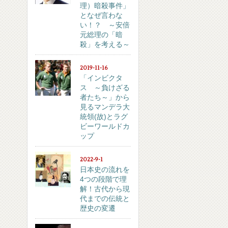
理）暗殺事件」
となぜ言わな
い！？ ～安倍
元総理の「暗
殺」を考える～
2019-11-16
「インビクタ
ス ～負けざる
者たち～」から
見るマンデラ大
統領(故)とラグ
ビーワールドカ
ップ
2022-9-1
日本史の流れを
4つの段階で理
解！古代から現
代までの伝統と
歴史の変遷