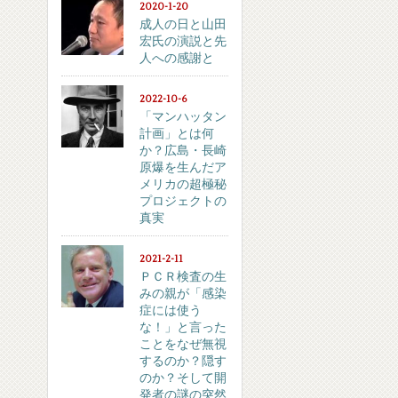
2020-1-20
成人の日と山田
宏氏の演説と先
人への感謝と
2022-10-6
「マンハッタン
計画」とは何
か？広島・長崎
原爆を生んだア
メリカの超極秘
プロジェクトの
真実
2021-2-11
ＰＣＲ検査の生
みの親が「感染
症には使う
な！」と言った
ことをなぜ無視
するのか？隠す
のか？そして開
発者の謎の突然