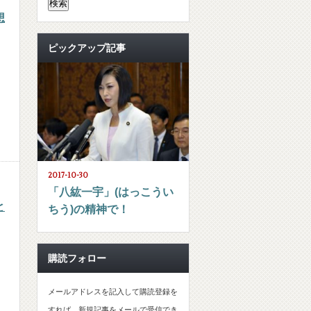
想
ピックアップ記事
2017-10-30
「八紘一宇」(はっこうい
と
ちう)の精神で！
購読フォロー
メールアドレスを記入して購読登録を
すれば、新規記事をメールで受信でき