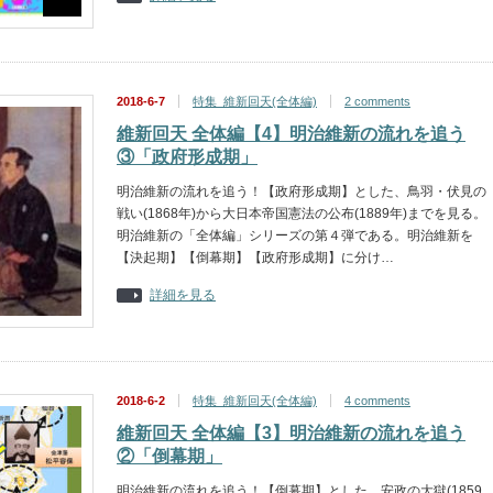
2018-6-7
特集_維新回天(全体編)
2 comments
維新回天 全体編【4】明治維新の流れを追う
③「政府形成期」
明治維新の流れを追う！【政府形成期】とした、鳥羽・伏見の
戦い(1868年)から大日本帝国憲法の公布(1889年)までを見る。
明治維新の「全体編」シリーズの第４弾である。明治維新を
【決起期】【倒幕期】【政府形成期】に分け…
詳細を見る
2018-6-2
特集_維新回天(全体編)
4 comments
維新回天 全体編【3】明治維新の流れを追う
②「倒幕期」
明治維新の流れを追う！【倒幕期】とした、安政の大獄(1859