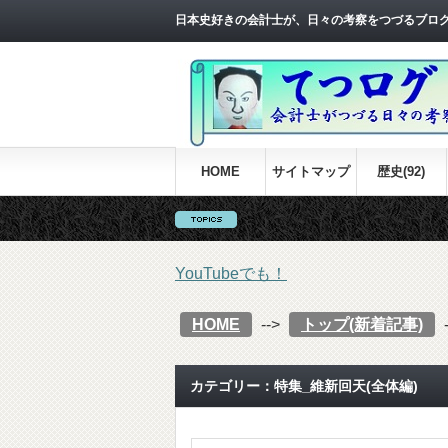
日本史好きの会計士が、日々の考察をつづるブロ
HOME
サイトマップ
歴史(92)
YouTubeでも！
HOME
-->
トップ(新着記事)
カテゴリー：特集_維新回天(全体編)