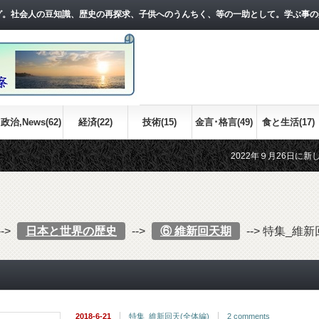
グ。社会人の豆知識、歴史の再探求、子供へのうんちく、等の一助として。学ぶ事の
政治,News(62)
経済(22)
技術(15)
金言･格言(49)
食と生活(17)
2022年９月26日に新しい記事を
江戸時代の世界情勢について、おおま
-->
日本と世界の歴史
-->
⑥ 維新回天期
-->
特集_維新
2018-6-21
特集_維新回天(全体編)
2 comments