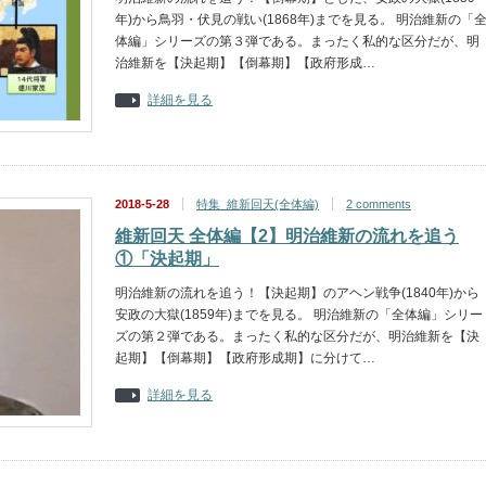
年)から鳥羽・伏見の戦い(1868年)までを見る。 明治維新の「
体編」シリーズの第３弾である。まったく私的な区分だが、明
治維新を【決起期】【倒幕期】【政府形成…
詳細を見る
2018-5-28
特集_維新回天(全体編)
2 comments
維新回天 全体編【2】明治維新の流れを追う
①「決起期」
明治維新の流れを追う！【決起期】のアヘン戦争(1840年)から
安政の大獄(1859年)までを見る。 明治維新の「全体編」シリー
ズの第２弾である。まったく私的な区分だが、明治維新を【決
起期】【倒幕期】【政府形成期】に分けて…
詳細を見る