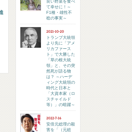
良い野菜を食べ
て幸せに！～
維
F1種・雄性不
稔の事実～
2021-10-20
トランプ大統領
より先に「アメ
リカファース
ト」で大勝した
「草の根大統
領」と、その突
然死が語る物
は？ ～ハーデ
ィング大統領の
時代と日本と
「大資本家（ロ
スチャイルド
等）」の暗躍～
2022-7-16
安倍元総理の殺
害を「（元総