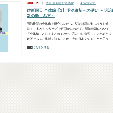
2018-5-23
特集_維新回天(全体編)
4 comments
維新回天 全体編【1】明治維新への誘い ～明治
新の楽しみ方～
明治維新の全体像を紹介しながら、明治維新の楽しみ方を解
説！ これからシリーズで何回かにわけて、明治維新について
「全体編」としてまとめてみた。私なりに分類してまとめた決
定版である。維新を知ることは、今の日本を知ることと思う…
詳細を見る