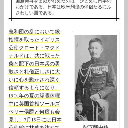
国旗侮辱をまぬがれえたのは、ひとえに日本の
おかげである。日本は欧米列強の伴侶たるにふ
さわしい国である」
義和団の乱において総
指揮を取ったイギリス
公使クロード・マクド
ナルドは、共に戦った
柴と配下の日本兵の勇
敢さと礼儀正しさに大
いに心を動かされ深く
信頼するようになり、
1901年の夏の賜暇休暇
中に英国首相ソールズ
ベリー侯爵と何度も会
見し、7月15日には日本
柴五郎中佐
公使館に林董を訪ねて