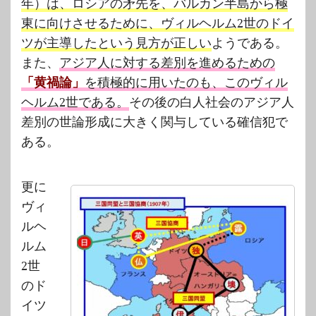
年）は、ロシアの矛先を、バルカン半島から極
東に向けさせるために、ヴィルヘルム2世のドイ
ツが主導したという見方が正しい
ようである。
また、
アジア人に対する差別を進めるための
「黄禍論」
を積極的に用いたのも、このヴィル
ヘルム2世である。
その後の白人社会のアジア人
差別の世論形成に大きく関与している確信犯で
ある。
更に
ヴィ
ルヘ
ルム
2世
のド
イツ