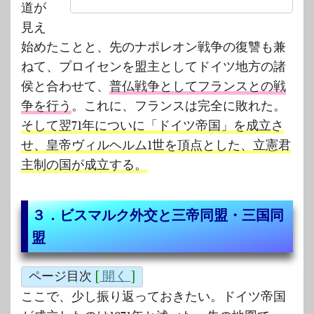
道が
見え
始めたことと、先のナポレオン戦争の復讐も兼
ねて、プロイセンを盟主としてドイツ地方の諸
侯と合わせて、
普仏戦争としてフランスとの戦
争を行う
。これに、フランスは完全に敗れた。
そして翌71年についに「ドイツ帝国」を成立さ
せ、皇帝ヴィルヘルム1世を頂点とした、立憲君
主制の国が成立する。
３．ビスマルク外交と三帝同盟・三国同
盟
ページ目次
[
開く
]
ここで、少し振り返っておきたい。ドイツ帝国