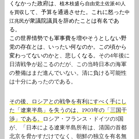
くなかった政府は、
ら
植木枝盛
自由党土佐派40人
して、予算を通過させた。これに怒った
を買収
中
が衆議院議員を辞めたことは有名であ
江兆民
る。
この世界情勢でも軍事費を増やそうとしない野
党の存在とは、いったい何なのか。この頃から
変わってないのかと、悲しくなる。
その4年後に
日清戦争が起こるのだが、この当時日本の海軍
の整備はまだ進んでいない。清に負ける可能性
は十分にあったのである。
その後、ロシアとの戦争を有利にすべく手にし
た「遼東半島」を失うのは、1903年の「三国干
渉」である。
ロシア・フランス・ドイツの3国
が、「日本による遼東半島所有は、清国の首都
北京を脅かすだけでなく、朝鮮の独立を有名無