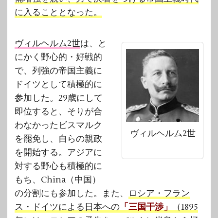
に入ることとなった。
ヴィルヘルム2世
は、と
にかく野心的・好戦的
で、列強の帝国主義に
ドイツとして積極的に
参加した。29歳にして
即位すると、そりが合
わなかったビスマルク
ヴィルヘルム2世
を罷免し、自らの親政
を開始する。アジアに
対する野心も積極的に
もち、China（中国）
の分割にも参加した。また、
ロシア・フラン
ス・ドイツによる日本への
「三国干渉」
（1895