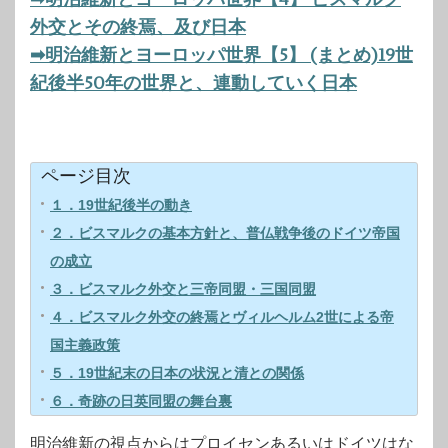
外交とその終焉、及び日本
➡明治維新とヨーロッパ世界【5】 (まとめ)19世
紀後半50年の世界と、連動していく日本
ページ目次
１．19世紀後半の動き
２．ビスマルクの基本方針と、普仏戦争後のドイツ帝国
の成立
３．ビスマルク外交と三帝同盟・三国同盟
４．ビスマルク外交の終焉とヴィルヘルム2世による帝
国主義政策
５．19世紀末の日本の状況と清との関係
６．奇跡の日英同盟の舞台裏
明治維新の視点からはプロイセンあるいはドイツはな