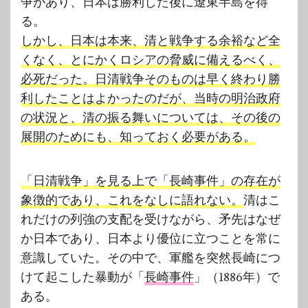
争があり、日本は勝利した後に遼東半島を得
る。
しかし、日本は本来、清と戦争する余裕など全
くなく、とにかくロシアの脅威に備えるべく、
必死だった。日清戦争そのものは早く終わり勝
利したことはよかったのだが、当時の明治政府
の状況と、清の振る舞いについては、その後の
展開のためにも、知っておく必要がある。
「日清戦争」を見る上で「長崎事件」の存在が
象徴的であり、これをなしに語れない。
清はこ
れだけの列強の支配を受けながら、矛先はなぜ
か日本であり、日本より優位に立つことを常に
意識していた。その中で、軍艦を突然長崎につ
けて起こした暴動が「
長崎事件
」（1886年）で
ある。