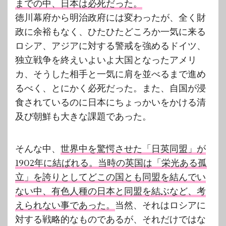
までの中、日本は必死だった。
徳川幕府から明治政府には変わったが、全く財
政に余裕もなく、ひたひたどころか一気に来る
ロシア、アジアに対する警戒を強めるドイツ、
独立戦争を終えいよいよ大国となったアメリ
カ、そうした相手と一気に肩を並べるまで進め
るべく、とにかく必死だった。また、自国が浸
食されているのに日本にちょっかいをかける清
及び朝鮮も大きな課題であった。
そんな中、
世界中を驚愕させた「日英同盟」が
1902年に結ばれる。当時の英国は「栄光ある孤
立」を誇りとしてどこの国とも同盟を結んでい
ない中、有色人種の日本と同盟を結ぶなど、考
えられない事であった。
当然、それはロシアに
対する戦略的なものであるが、それだけではな