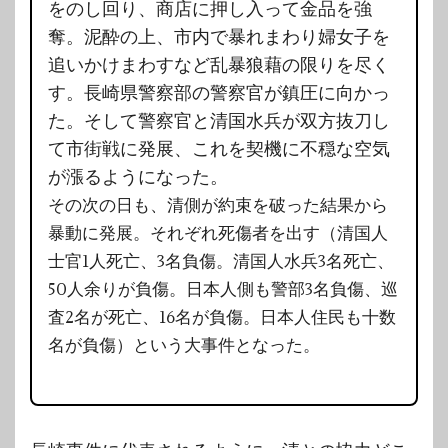
をのし回り、商店に押し入って金品を強
奪。泥酔の上、市内で暴れまわり婦女子を
追いかけまわすなど乱暴狼藉の限りを尽く
す。長崎県警察部の警察官が鎮圧に向かっ
た。そして警察官と清国水兵が双方抜刀し
て市街戦に発展、これを契機に不穏な空気
が漲るようになった。
その次の日も、清側が約束を破った結果から
暴動に発展。それぞれ死傷者を出す（清国人
士官1人死亡、3名負傷。清国人水兵3名死亡、
50人余りが負傷。日本人側も警部3名負傷、巡
査2名が死亡、16名が負傷。日本人住民も十数
名が負傷）という大事件となった。