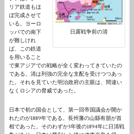
リア鉄道もほ
ぼ完成させて
いる。ヨーロ
日露戦争前の清
ッパでの南下
が難しけれ
ば、この鉄道
を用いること
で東アジアでの戦略が全く変わってきていたの
である。清は列強の完全な支配を受けつつあっ
た。それを見ていた明治政府の主眼は、間違い
なくロシアの脅威であった。
日本で初の国会として、第一回帝国議会が開か
れたのが1889年である。長州藩の山縣有朋が首
相であった。そのわずか3年後の1894年に日清戦