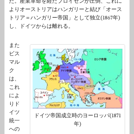
た。産業革命を経たプロイセンが圧倒、これに
よりオーストリアはハンガリーと結び「オース
トリア＝ハンガリー帝国」として独立(1867年)
し、ドイツからは離れる。
また
ビス
マル
ク
は、
これ
によ
りド
イツ
ドイツ帝国成立時のヨーロッパ(1871
統一
年)
への