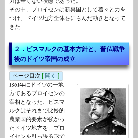
力は全くない状態であった。
その中、プロイセンは新興国として着々と力を
つけ、ドイツ地方全体をにらんだ動きとなって
きた。
２．ビスマルクの基本方針と、普仏戦争
後のドイツ帝国の成立
ページ目次
[
開く
]
1861年にドイツの一地
方であるプロイセンの
宰相となった、ビスマ
ルクはそれまで比較的
農業国的要素が強かっ
たドイツ地方を、プロ
イセンを引っ張る形で