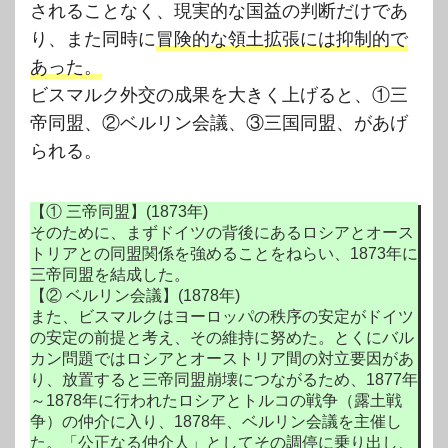
されることなく、現実的な国益の判断だけであ
り、また同時に
冒険的な領土拡張には抑制的で
あった。
ビスマルク外交の成果を大きく上げると、①三
帝同盟、②ベルリン会議、③三国同盟、があげ
られる。
【①
三帝同盟】(1873年)
そのために、まずドイツの背後にあるロシアとオース
トリアとの同盟関係を強めることをねらい、1873年に
三帝同盟を結成した。
【② ベルリン会議】(1878年)
また、ビスマルクはヨーロッパの秩序の安定がドイツ
の安定の前提と考え、その維持に努めた。とくにバル
カン問題ではロシアとオーストリア間の対立要因があ
り、放置すると三帝同盟崩壊につながるため、1877年
～1878年に行われたロシアとトルコの戦争（露土戦
争）の仲介に入り、1878年、ベルリン会議を主催し
た。「公正なる仲介人」としてその調停に乗り出し、