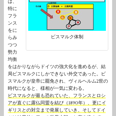
は、
特に
フラ
ンス
をに
ビスマルク体制
らみ
つつ
勢力
均衡
をはかりながらドイツの強大化を進めるが、結
局ビスマルクにしかできない外交であった。ビ
スマルクが皇帝に罷免され、ヴィルヘルム2世の
時代になると、様相が一気に変わる。
ビスマルクが最も恐れていた、フランスとロシ
アが直ぐに露仏同盟を結び（1890年）、更にイ
ギリスとの対立まで発展していき、そしてドイ