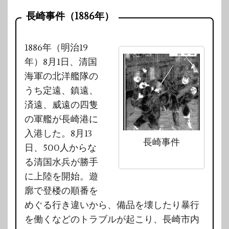
長崎事件（1886年）
1886年（明治19
年）8月1日、清国
海軍の北洋艦隊の
うち定遠、鎮遠、
済遠、威遠の四隻
の軍艦が長崎港に
入港した。8月13
長崎事件
日、500人からな
る清国水兵が勝手
に上陸を開始。遊
廓で登楼の順番を
めぐる行き違いから、備品を壊したり暴行
を働くなどのトラブルが起こり、長崎市内