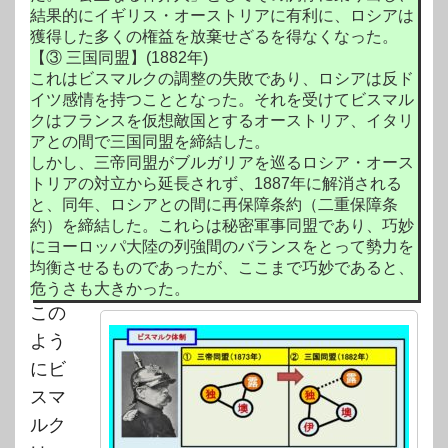
結果的にイギリス・オーストリアに有利に、ロシアは
獲得した多くの権益を放棄せざるを得なくなった。
【③ 三国同盟】(1882年)
これはビスマルクの調整の失敗であり、ロシアは反ド
イツ感情を持つこととなった。それを受けてビスマル
クはフランスを仮想敵国とするオーストリア、イタリ
アとの間で三国同盟を締結した。
しかし、三帝同盟がブルガリアを巡るロシア・オース
トリアの対立から延長されず、1887年に解消される
と、同年、ロシアとの間に再保障条約（二重保障条
約）を締結した。これらは秘密軍事同盟であり、巧妙
にヨーロッパ大陸の列強間のバランスをとって勢力を
均衡させるものであったが、ここまで巧妙であると、
危うさも大きかった。
この
よう
にビ
スマ
ルク