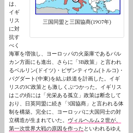
は、
イギ
リス
三国同盟と三国協商(1907年)
に対
抗す
べく
海軍を増強し、ヨーロッパの火薬庫であるバル
カン方面にも進出、さらに「3B政策」と言われ
るベルリン(ドイツ)・ビザンティウム(トルコ)・
バグダート(中東)を結ぶ鉄道を計画した。イギ
リスの3C政策とも激しくぶつかった。イギリス
はこの頃には「光栄ある孤立」政策は断念して
おり、日英同盟に続き「3国協商」と言われる体
制を構築。完全に、ヨーロッパに大国同士の対
立構造が生まれていた。
ヴィルヘルム２世が、
第一次世界大戦の原因を作った
といわれるゆえ