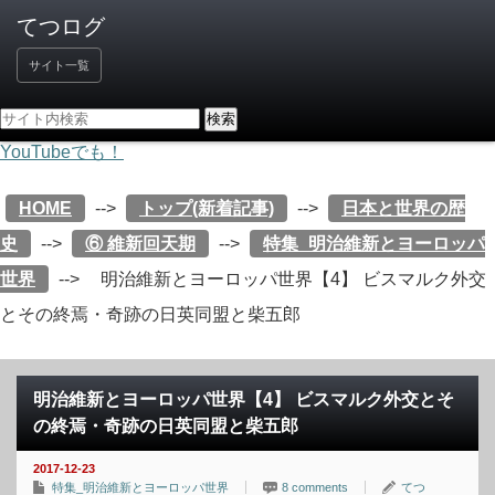
サイト一覧
YouTubeでも！
HOME
-->
トップ(新着記事)
-->
日本と世界の歴
史
-->
⑥ 維新回天期
-->
特集_明治維新とヨーロッパ
世界
-->
明治維新とヨーロッパ世界【4】 ビスマルク外交
とその終焉・奇跡の日英同盟と柴五郎
明治維新とヨーロッパ世界【4】 ビスマルク外交とそ
の終焉・奇跡の日英同盟と柴五郎
2017-12-23
特集_明治維新とヨーロッパ世界
8 comments
てつ