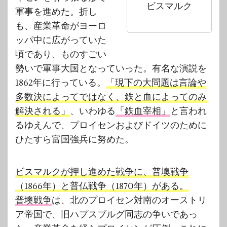
ビスマルク
軍事を進めた。折し
も、産業革命がヨーロ
ッパ中に広がっていた
頃であり、ものすごい
勢いで軍事大国となっていった。有名な演説を
1862年に行っている。
「現下の大問題は言論や
多数決によってではなく、鉄と血によってのみ
解決される」
、いわゆる
「鉄血宰相」
と言われ
るゆえんで、プロイセンおよびドイツのために
ひたすら富国強兵に努めた。
ビスマルクが押し進めた戦争に、普墺戦争
（1866年）と普仏戦争（1870年）がある。
普墺戦争
は、北のプロイセン対南のオーストリ
ア帝国で、旧ハプスブルグ同志の争いであっ