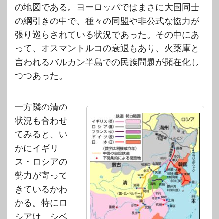
の地図である。ヨーロッパではまさに大国同士
の綱引きの中で、種々の同盟や非公式な協力が
張り巡らされている状況であった。その中にあ
って、オスマントルコの衰退もあり、火薬庫と
言われるバルカン半島での民族問題が顕在化し
つつあった。
一方隣の清の
状況も合わせ
てみると、い
かにイギリ
ス・ロシアの
勢力が寄って
きているかわ
かる。特にロ
シアは、シベ