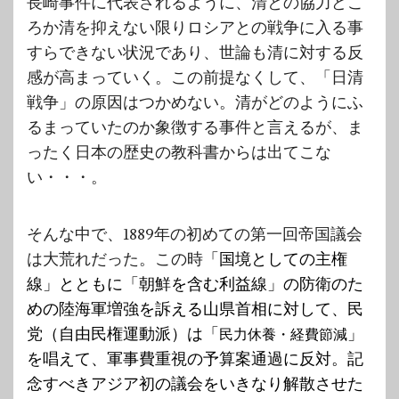
長崎事件に代表されるように、清との協力どこ
ろか清を抑えない限りロシアとの戦争に入る事
すらできない状況であり、世論も清に対する反
感が高まっていく。この前提なくして、「日清
戦争」の原因はつかめない。清がどのようにふ
るまっていたのか象徴する事件と言えるが、ま
ったく日本の歴史の教科書からは出てこな
い・・・。
そんな中で、1889年の初めての第一回帝国議会
は大荒れだった。この時
「国境としての主権
線」とともに「朝鮮を含む利益線」の防衛のた
めの陸海軍増強を訴える山県首相に対して、民
党（自由民権運動派）は「
」
民力休養・経費節減
を唱えて、軍事費重視の予算案通過に反対。記
念すべきアジア初の議会をいきなり解散させた