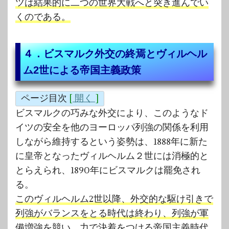
ツは結果的に二つの世界大戦へと突き進んでい
くのである。
４．ビスマルク外交の終焉とヴィルヘル
ム2世による帝国主義政策
ページ目次
[
開く
]
ビスマルクの巧みな外交により、このようなド
イツの安全を他のヨーロッパ列強の関係を利用
しながら維持するという姿勢は、1888年に新た
に皇帝となったヴィルヘルム２世には消極的と
とらえられ、1890年にビスマルクは罷免され
る。
このヴィルヘルム2世以降、外交的な駆け引きで
列強がバランスをとる時代は終わり、列強が軍
備増強を競い、力で決着をつける帝国主義時代