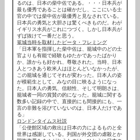
るのは、日本の柴中佐である。・・・日本兵が
最も優秀であることは確かだし、ここにいる士
官の中では柴中佐が最優秀と見なされている。
日本兵の勇気と大胆さは驚くべきものだ。わが
イギリス水兵がこれにつづく。しかし日本兵が
ずば抜けて一番だと思う。
篭城当時を取材したピータ・フレミング
「日本軍を指揮した柴中佐は、籠城中のどの士
官よりも有能で経験もゆたかであったばかり
か、誰からも好かれ、尊敬された。当時、日本
人とつきあう欧米人はほとんどいなかったが、
この籠城を通じてそれが変わった。日本人の姿
が模範生として、みなの目に映るようになっ
た。日本人の勇気、信頼性、そして明朗さは、
籠城者一同の賞賛の的になった。籠城に関する
数多い記録の中で、直接的にも間接的にも、一
言の非難を浴びていないのは、日本人だけであ
る」
ロンドンタイムス社説
「公使館区域の救出は日本の力によるものと全
世界は感謝している。列国が外交団の虐殺とか