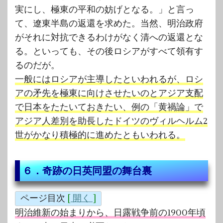
実にし、極東の平和の妨げとなる。」と言っ
て、遼東半島の返還を求めた。当然、明治政府
がそれに対抗できるわけがなく清への返還とな
る。といっても、その後ロシアがすべて領有す
るのだが。
一般にはロシアが主導したといわれるが、ロシ
アの矛先を極東に向けさせたいのとアジア支配
で日本をたたいておきたい、例の「黄禍論」で
アジア人差別を助長したドイツのヴィルヘルム2
世がかなり積極的に進めたともいわれる。
６．奇跡の日英同盟の舞台裏
ページ目次
[
開く
]
明治維新の始まりから、日露戦争前の1900年頃