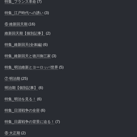
特集_フランス革命
(7)
特集_江戸時代への誘い
(3)
⑥ 維新回天期
(16)
維新回天期【個別記事】
(2)
特集_維新回天(全体編)
(6)
特集_維新回天と徳川御三家
(3)
特集_明治維新とヨーロッパ世界
(5)
⑦ 明治期
(25)
明治期【個別記事】
(6)
特集_明治を見る！
(6)
特集_日清戦争の全容
(6)
特集_日露戦争の背景に迫る！
(7)
⑧ 大正期
(2)