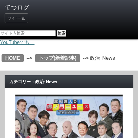
サイト一覧
YouTubeでも！
HOME
-->
トップ(新着記事)
-->
政治･News
カテゴリー：政治･News