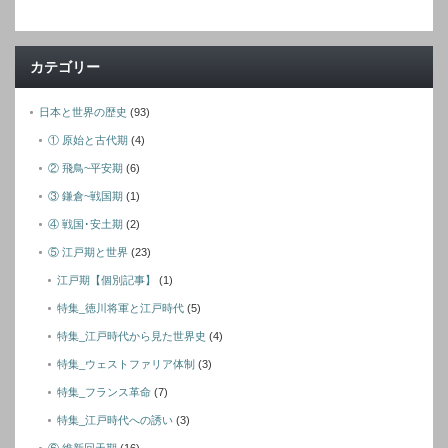
ア
ド
レ
カテゴリー
ス
日本と世界の歴史
(93)
① 原始と古代期
(4)
② 飛鳥~平安期
(6)
③ 鎌倉~戦国期
(1)
④ 戦国･安土期
(2)
⑤ 江戸期と世界
(23)
江戸期【個別記事】
(1)
特集_徳川将軍と江戸時代
(5)
特集_江戸時代から見た世界史
(4)
特集_ウェストファリア体制
(3)
特集_フランス革命
(7)
特集_江戸時代への誘い
(3)
⑥ 維新回天期
(16)