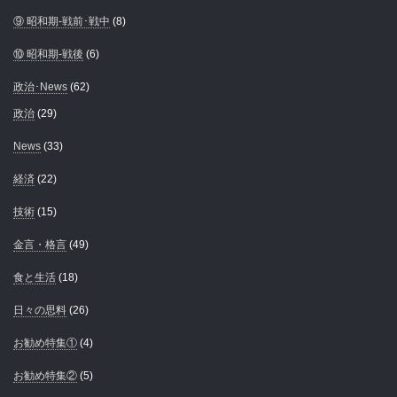
⑨ 昭和期-戦前･戦中
(8)
⑩ 昭和期-戦後
(6)
政治･News
(62)
政治
(29)
News
(33)
経済
(22)
技術
(15)
金言・格言
(49)
食と生活
(18)
日々の思料
(26)
お勧め特集①
(4)
お勧め特集②
(5)