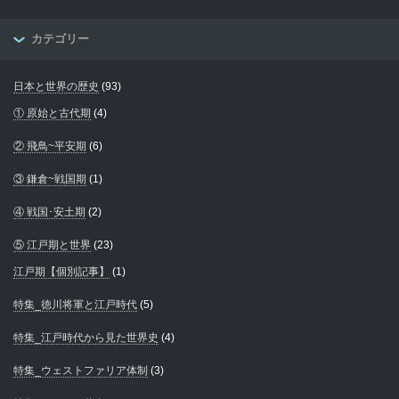
カテゴリー
日本と世界の歴史
(93)
① 原始と古代期
(4)
② 飛鳥~平安期
(6)
③ 鎌倉~戦国期
(1)
④ 戦国･安土期
(2)
⑤ 江戸期と世界
(23)
江戸期【個別記事】
(1)
特集_徳川将軍と江戸時代
(5)
特集_江戸時代から見た世界史
(4)
特集_ウェストファリア体制
(3)