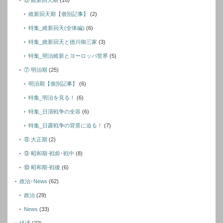
維新回天期【個別記事】
(2)
特集_維新回天(全体編)
(6)
特集_維新回天と徳川御三家
(3)
特集_明治維新とヨーロッパ世界
(5)
⑦ 明治期
(25)
明治期【個別記事】
(6)
特集_明治を見る！
(6)
特集_日清戦争の全容
(6)
特集_日露戦争の背景に迫る！
(7)
⑧ 大正期
(2)
⑨ 昭和期-戦前･戦中
(8)
⑩ 昭和期-戦後
(6)
政治･News
(62)
政治
(29)
News
(33)
経済
(22)