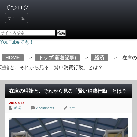
サイト一覧
YouTubeでも！
HOME
-->
トップ(新着記事)
-->
経済
-->
在庫の
理論と、それから見る「賢い消費行動」とは？
在庫の理論と、それから見る「賢い消費行動」とは？
2018-5-13
経済
2 comments
てつ