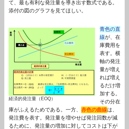
て、最も有利な発注量を導き出す数式である。
添付の図のグラフを見てほしい。
青色の直
線
が、在
庫費用を
表す。横
軸の発注
量が増え
れば増え
るだけ増
加する。
経済的発注量（EOQ）
その分在
庫がふえるためである。一方、
赤色の曲線
は、
発注費を表す。発注量を増やせば発注回数が減
るために、発注量の増加に対してコストは下が