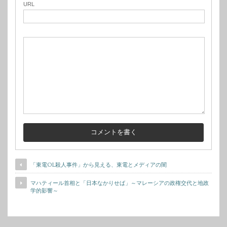
URL
「東電OL殺人事件」から見える、東電とメディアの闇
マハティール首相と「日本なかりせば」～マレーシアの政権交代と地政
学的影響～