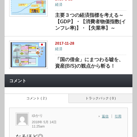
経済
主要３つの経済指標を考える～
【GDP】・【消費者物価指数(イ
ンフレ率)】・【失業率】～
2017-11-28
経済
「国の借金」にまつわる嘘を、
資産(B/S)の観点から斬る！
コメント
コメント ( 2 )
トラックバック ( 0 )
ゆかり
返信
引用
2018年 5月 14日
11:25am
なるほど◎