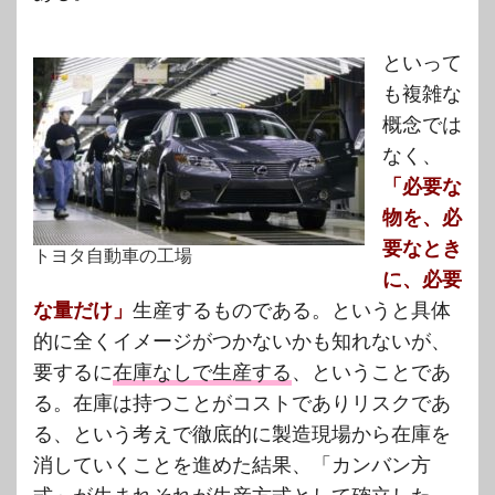
といって
も複雑な
概念では
なく、
「必要な
物を、必
要なとき
トヨタ自動車の工場
に、必要
な量だけ」
生産するものである。というと具体
的に全くイメージがつかないかも知れないが、
要するに
在庫なしで生産する
、ということであ
る。在庫は持つことがコストでありリスクであ
る、という考えで徹底的に製造現場から在庫を
消していくことを進めた結果、「カンバン方