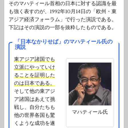
そのマハティール首相の日本に対する認識を最
も強く表すのが、1992年10月14日の「欧州・東
アジア経済フォーラム」で行った演説である。
下記はその演説の一部を抜粋したものである。
「日本なかりせば」のマハティール氏の
演説
東アジア諸国でも
立派にやっていけ
ることを証明した
のは日本である。
そして他の東アジ
ア諸国はあえて挑
戦し、自分たちも
マハティール氏
他の世界各国も驚
くような成功を遂