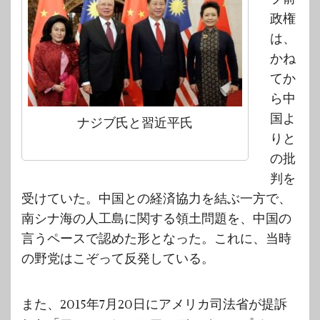
政権
は、
かね
てか
ら中
国よ
ナジブ氏と習近平氏
りと
の批
判を
受けていた。中国との経済協力を結ぶ一方で、
南シナ海の人工島に関する領土問題を、中国の
言うペースで認めた形となった。これに、当時
の野党はこぞって反発している。
また、2015年7月20日にアメリカ司法省が提訴