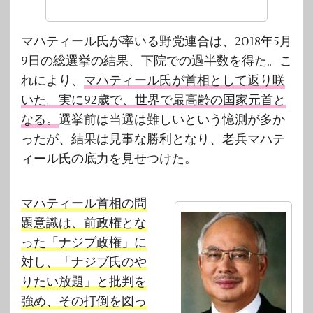
マハティール氏が率いる野党連合は、2018年5月
9日の総選挙の結果、下院での過半数を得た。こ
れにより、
マハティール氏が首相として返り咲
いた。実に92歳で、世界で最高齢の国家元首と
なる。
選挙前は当選は難しいという憶測が多か
ったが、結果は見事な勝利となり、老兵マハテ
ィール氏の底力を見せつけた。
マハティール首相の問
題意識は、前政権とな
った「ナジブ政権」に
対し、「ナジブ氏のや
りたい放題」と批判を
強め、その打倒を図っ