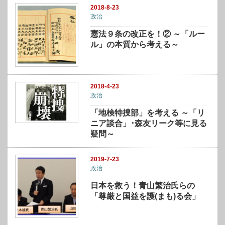
2018-8-23
政治
憲法９条の改正を！② ～「ルー
ル」の本質から考える～
2018-4-23
政治
「地検特捜部」を考える ～「リ
ニア談合」･森友リーク等に見る
疑問～
2019-7-23
政治
日本を救う！青山繁治氏らの
「尊厳と国益を護(まも)る会」