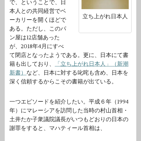
で、ということで、日
本人との共同経営でベ
立ち上がれ日本人
ーカリーを開くほどで
ある。ただし、このパ
ン屋は12店舗あった
が、2018年4月にすべ
て閉店となったようである。更に、日本にて書
籍も出しており、
「立ち上がれ日本人」（新潮
新書）
など、日本に対する叱咤も含め、日本を
深く信頼するからこその書籍が出ている。
一つエピソードを紹介したい。平成６年（1994
年）にマレーシアを訪問した当時の村山首相・
土井たか子衆議院議長がいつもどおりの日本の
謝罪をすると、マハティール首相は、