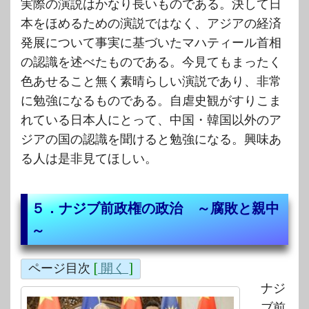
実際の演説はかなり長いものである。決して日
本をほめるための演説ではなく、アジアの経済
発展について事実に基づいたマハティール首相
の認識を述べたものである。今見てもまったく
色あせること無く素晴らしい演説であり、非常
に勉強になるものである。自虐史観がすりこま
れている日本人にとって、中国・韓国以外のア
ジアの国の認識を聞けると勉強になる。興味あ
る人は是非見てほしい。
５．ナジブ前政権の政治 ～腐敗と親中
～
ページ目次
[
開く
]
ナジ
ブ前