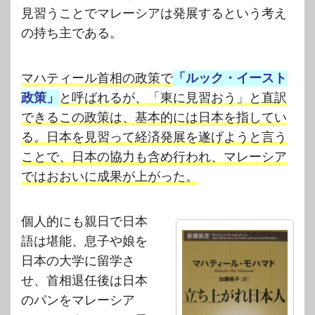
見習うことでマレーシアは発展するという考え
の持ち主である。
マハティール首相の政策で
「ルック・イースト
政策」
と呼ばれるが、「東に見習おう」と直訳
できるこの政策は、基本的には日本を指してい
る。日本を見習って経済発展を遂げようと言う
ことで、日本の協力も含め行われ、マレーシア
ではおおいに成果が上がった。
個人的にも親日で日本
語は堪能、息子や娘を
日本の大学に留学さ
せ、首相退任後は日本
のパンをマレーシア