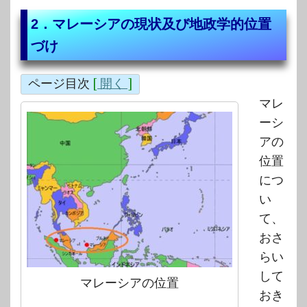
2．マレーシアの現状及び地政学的位置
づけ
ページ目次
[
開く
]
マレ
ーシ
アの
位置
につ
い
て、
おさ
らい
して
マレーシアの位置
おき