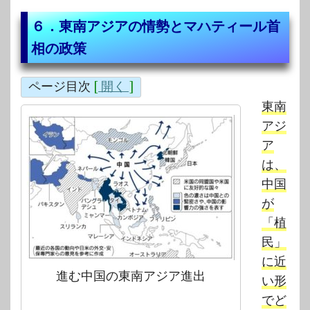
６．東南アジアの情勢とマハティール首
相の政策
ページ目次
[
開く
]
東南
アジ
ア
は、
中国
が
「植
民」
に近
進む中国の東南アジア進出
い形
でど