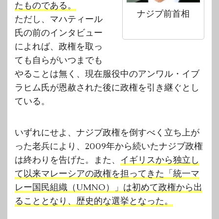
たものである。
ナジブ前首相
ただし、マハティール
氏の前のインタビュー
によれば、政権を取っ
ても自らがいつまでも
やることは無く、現在服役中のアンワル・イブ
ラヒム氏が恩赦された後に政権を引き継ぐとし
ている。
いずれにせよ、ナジブ政権を倒すべく立ち上が
った老兵により、2009年から続いたナジブ政権
は終わりを告げた。また、
イギリスから独立し
て以来マレーシアの政権を担ってきた「統一マ
レー国民組織（UMNO）」は初めて政権から出
ることとなり、歴史的な選挙となった。