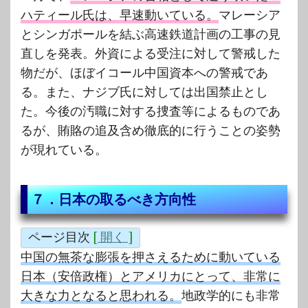
ハティール氏は、早速動いている。
マレーシア
とシンガポールを結ぶ高速鉄道計画の工事の見
直しを発表。外資による受注に対して警戒した
物だが、ほぼイコール中国資本への警戒であ
る。また、ナジブ氏に対しては出国禁止とし
た。今後の汚職に対する捜査等によるものであ
るが、賄賂の追及含め徹底的に行うことの姿勢
が現れている。
７．日本の取るべき方向性
ページ目次
[
開く
]
中国の無茶な膨張を押さえるために動いている
日本（安倍政権）とアメリカにとって、非常に
大きな力となると思われる。
地政学的にも非常