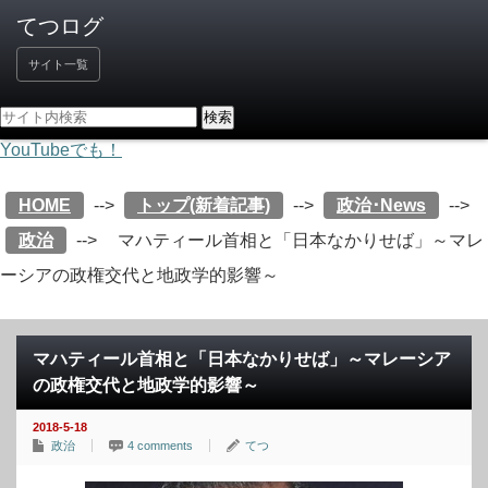
サイト一覧
YouTubeでも！
HOME
-->
トップ(新着記事)
-->
政治･News
-->
政治
-->
マハティール首相と「日本なかりせば」～マレ
ーシアの政権交代と地政学的影響～
マハティール首相と「日本なかりせば」～マレーシア
の政権交代と地政学的影響～
2018-5-18
政治
4 comments
てつ