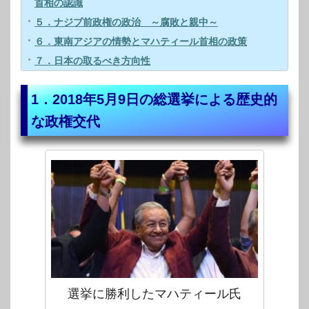
首相の認識
５．ナジブ前政権の政治 ～腐敗と親中～
６．東南アジアの情勢とマハティール首相の政策
７．日本の取るべき方向性
1．2018年5月9日の総選挙による歴史的
な政権交代
選挙に勝利したマハティール氏