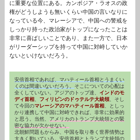
に重要な位置にある。カンボジア・ラオスの政
権がどうしようも無いくらい中国の言いなりに
なっている今、マレーシアで、中国への警戒を
しっかり持った政治家がトップになったことは
非常に喜ばしいことであり、また一方で、日本
がリーダーシップを持って中国に対峙していか
ないといけないだろう。
安倍首相であれば、マハティール首相とうまくい
くのは間違いないだろう。
そこについての心配は
全くしていない。アジアのトップ達、
インドのモ
ディ首相
、
フィリピンのドゥテルテ大統領
、そし
て今回の
マレーシアのマハティール首相
、としっ
かり連携して中国に対峙できれば、非常に効果的
と思う。当然、
アメリカのトランプ大統領との緊
密な協力が欠かせない。
北朝鮮問題もからみ、中国を取り巻く世界情勢は
大きく動いている。安倍首相とトランプ大統領の