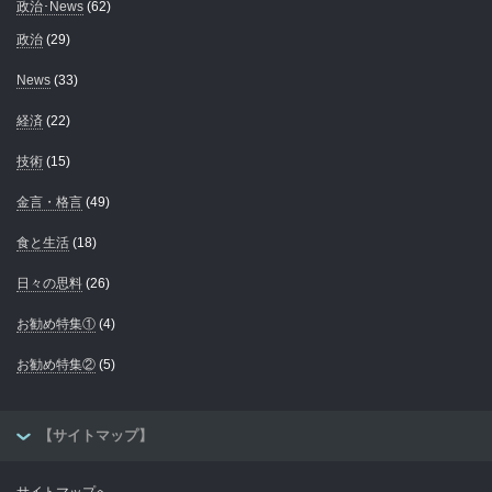
政治･News
(62)
政治
(29)
News
(33)
経済
(22)
技術
(15)
金言・格言
(49)
食と生活
(18)
日々の思料
(26)
お勧め特集①
(4)
お勧め特集②
(5)
【サイトマップ】