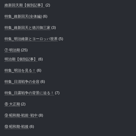
維新回天期【個別記事】
(2)
特集_維新回天(全体編)
(6)
特集_維新回天と徳川御三家
(3)
特集_明治維新とヨーロッパ世界
(5)
⑦ 明治期
(25)
明治期【個別記事】
(6)
特集_明治を見る！
(6)
特集_日清戦争の全容
(6)
特集_日露戦争の背景に迫る！
(7)
⑧ 大正期
(2)
⑨ 昭和期-戦前･戦中
(8)
⑩ 昭和期-戦後
(6)