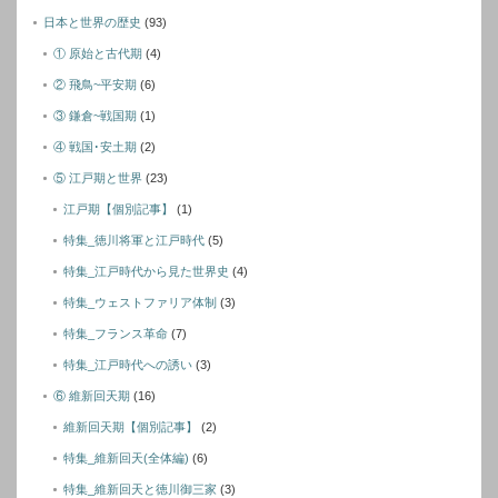
日本と世界の歴史
(93)
① 原始と古代期
(4)
② 飛鳥~平安期
(6)
③ 鎌倉~戦国期
(1)
④ 戦国･安土期
(2)
⑤ 江戸期と世界
(23)
江戸期【個別記事】
(1)
特集_徳川将軍と江戸時代
(5)
特集_江戸時代から見た世界史
(4)
特集_ウェストファリア体制
(3)
特集_フランス革命
(7)
特集_江戸時代への誘い
(3)
⑥ 維新回天期
(16)
維新回天期【個別記事】
(2)
特集_維新回天(全体編)
(6)
特集_維新回天と徳川御三家
(3)