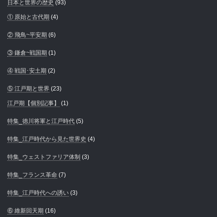
日本と世界の歴史
(93)
① 原始と古代期
(4)
② 飛鳥~平安期
(6)
③ 鎌倉~戦国期
(1)
④ 戦国･安土期
(2)
⑤ 江戸期と世界
(23)
江戸期【個別記事】
(1)
特集_徳川将軍と江戸時代
(5)
特集_江戸時代から見た世界史
(4)
特集_ウェストファリア体制
(3)
特集_フランス革命
(7)
特集_江戸時代への誘い
(3)
⑥ 維新回天期
(16)