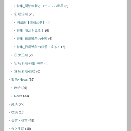
特集_明治維新とヨーロッパ世界
(5)
⑦ 明治期
(25)
明治期【個別記事】
(6)
特集_明治を見る！
(6)
特集_日清戦争の全容
(6)
特集_日露戦争の背景に迫る！
(7)
⑧ 大正期
(2)
⑨ 昭和期-戦前･戦中
(8)
⑩ 昭和期-戦後
(6)
政治･News
(62)
政治
(29)
News
(33)
経済
(22)
技術
(15)
金言・格言
(49)
食と生活
(18)