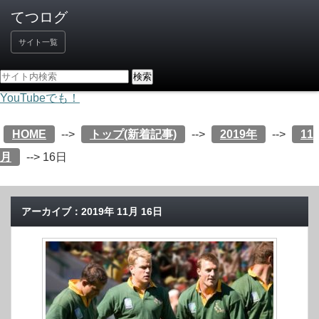
サイト一覧
YouTubeでも！
HOME
-->
トップ(新着記事)
-->
2019年
-->
11
月
-->
16日
アーカイブ：2019年 11月 16日