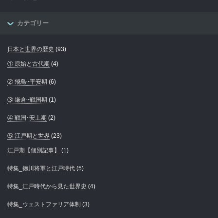
カテゴリー
日本と世界の歴史
(93)
① 原始と古代期
(4)
② 飛鳥~平安期
(6)
③ 鎌倉~戦国期
(1)
④ 戦国･安土期
(2)
⑤ 江戸期と世界
(23)
江戸期【個別記事】
(1)
特集_徳川将軍と江戸時代
(5)
特集_江戸時代から見た世界史
(4)
特集_ウェストファリア体制
(3)