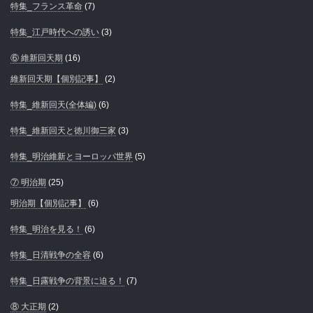
特集_フランス革命
(7)
特集_江戸時代への誘い
(3)
⑥ 維新回天期
(16)
維新回天期【個別記事】
(2)
特集_維新回天(全体編)
(6)
特集_維新回天と徳川御三家
(3)
特集_明治維新とヨーロッパ世界
(5)
⑦ 明治期
(25)
明治期【個別記事】
(6)
特集_明治を見る！
(6)
特集_日清戦争の全容
(6)
特集_日露戦争の背景に迫る！
(7)
⑧ 大正期
(2)