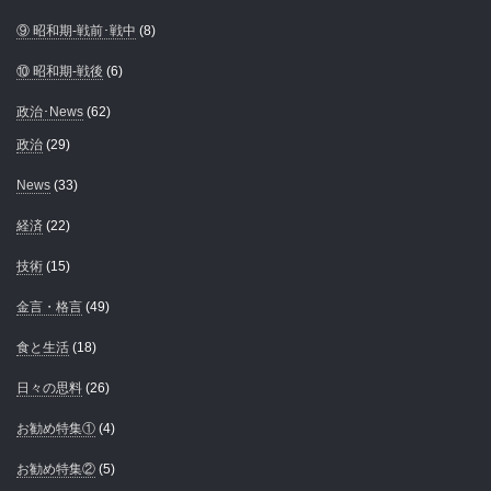
⑨ 昭和期-戦前･戦中
(8)
⑩ 昭和期-戦後
(6)
政治･News
(62)
政治
(29)
News
(33)
経済
(22)
技術
(15)
金言・格言
(49)
食と生活
(18)
日々の思料
(26)
お勧め特集①
(4)
お勧め特集②
(5)