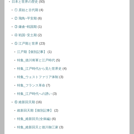
日本と世界の歴史
(93)
① 原始と古代期
(4)
② 飛鳥~平安期
(6)
③ 鎌倉~戦国期
(1)
④ 戦国･安土期
(2)
⑤ 江戸期と世界
(23)
江戸期【個別記事】
(1)
特集_徳川将軍と江戸時代
(5)
特集_江戸時代から見た世界史
(4)
特集_ウェストファリア体制
(3)
特集_フランス革命
(7)
特集_江戸時代への誘い
(3)
⑥ 維新回天期
(16)
維新回天期【個別記事】
(2)
特集_維新回天(全体編)
(6)
特集_維新回天と徳川御三家
(3)