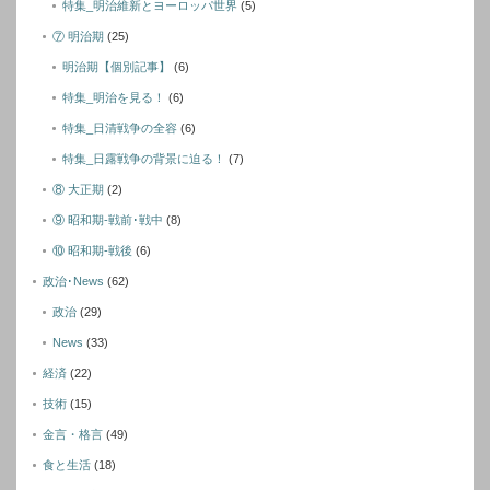
特集_明治維新とヨーロッパ世界
(5)
⑦ 明治期
(25)
明治期【個別記事】
(6)
特集_明治を見る！
(6)
特集_日清戦争の全容
(6)
特集_日露戦争の背景に迫る！
(7)
⑧ 大正期
(2)
⑨ 昭和期-戦前･戦中
(8)
⑩ 昭和期-戦後
(6)
政治･News
(62)
政治
(29)
News
(33)
経済
(22)
技術
(15)
金言・格言
(49)
食と生活
(18)