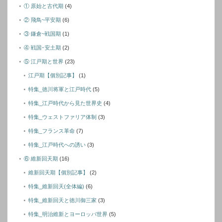
① 原始と古代期
(4)
② 飛鳥~平安期
(6)
③ 鎌倉~戦国期
(1)
④ 戦国･安土期
(2)
⑤ 江戸期と世界
(23)
江戸期【個別記事】
(1)
特集_徳川将軍と江戸時代
(5)
特集_江戸時代から見た世界史
(4)
特集_ウェストファリア体制
(3)
特集_フランス革命
(7)
特集_江戸時代への誘い
(3)
⑥ 維新回天期
(16)
維新回天期【個別記事】
(2)
特集_維新回天(全体編)
(6)
特集_維新回天と徳川御三家
(3)
特集_明治維新とヨーロッパ世界
(5)