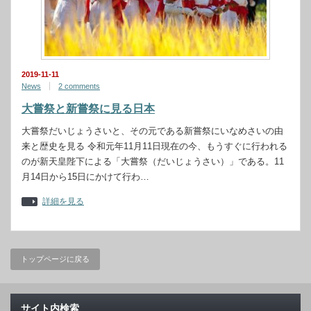
2019-11-11
News
2 comments
大嘗祭と新嘗祭に見る日本
大嘗祭だいじょうさいと、その元である新嘗祭にいなめさいの由
来と歴史を見る 令和元年11月11日現在の今、もうすぐに行われる
のが新天皇陛下による「大嘗祭（だいじょうさい）」である。11
月14日から15日にかけて行わ…
詳細を見る
トップページに戻る
サイト内検索