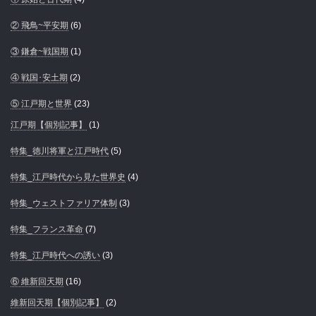
② 飛鳥~平安期
(6)
③ 鎌倉~戦国期
(1)
④ 戦国･安土期
(2)
⑤ 江戸期と世界
(23)
江戸期【個別記事】
(1)
特集_徳川将軍と江戸時代
(5)
特集_江戸時代から見た世界史
(4)
特集_ウェストファリア体制
(3)
特集_フランス革命
(7)
特集_江戸時代への誘い
(3)
⑥ 維新回天期
(16)
維新回天期【個別記事】
(2)