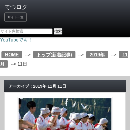
サイト一覧
YouTubeでも！
HOME
-->
トップ(新着記事)
-->
2019年
-->
11
月
-->
11日
アーカイブ：2019年 11月 11日