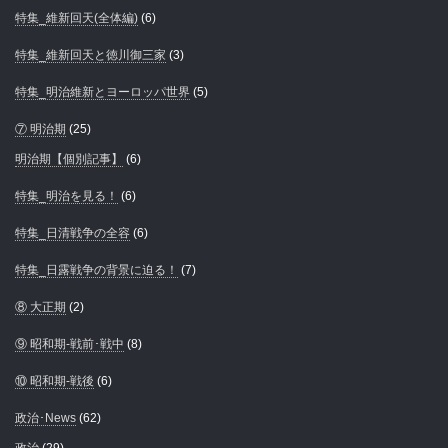
特集_維新回天(全体編)
(6)
特集_維新回天と徳川御三家
(3)
特集_明治維新とヨーロッパ世界
(5)
⑦ 明治期
(25)
明治期【個別記事】
(6)
特集_明治を見る！
(6)
特集_日清戦争の全容
(6)
特集_日露戦争の背景に迫る！
(7)
⑧ 大正期
(2)
⑨ 昭和期-戦前･戦中
(8)
⑩ 昭和期-戦後
(6)
政治･News
(62)