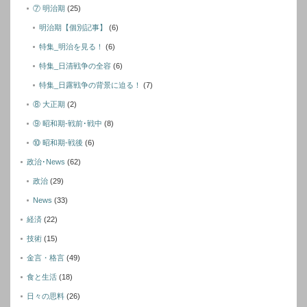
⑦ 明治期
(25)
明治期【個別記事】
(6)
特集_明治を見る！
(6)
特集_日清戦争の全容
(6)
特集_日露戦争の背景に迫る！
(7)
⑧ 大正期
(2)
⑨ 昭和期-戦前･戦中
(8)
⑩ 昭和期-戦後
(6)
政治･News
(62)
政治
(29)
News
(33)
経済
(22)
技術
(15)
金言・格言
(49)
食と生活
(18)
日々の思料
(26)