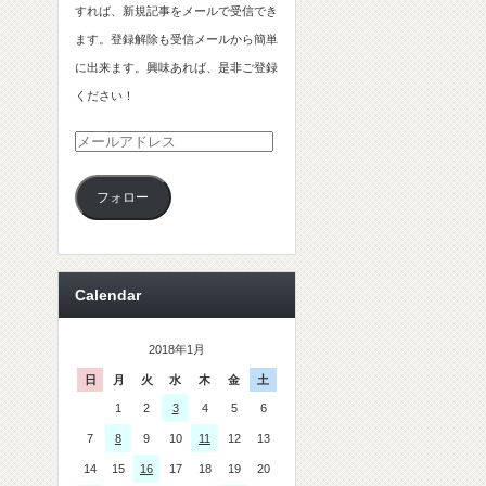
すれば、新規記事をメールで受信でき
ます。登録解除も受信メールから簡単
に出来ます。興味あれば、是非ご登録
ください！
メ
ー
フォロー
ル
ア
ド
レ
Calendar
ス
2018年1月
日
月
火
水
木
金
土
1
2
3
4
5
6
7
8
9
10
11
12
13
14
15
16
17
18
19
20