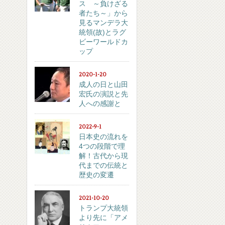
ス ～負けざる
者たち～」から
見るマンデラ大
統領(故)とラグ
ビーワールドカ
ップ
2020-1-20
成人の日と山田
宏氏の演説と先
人への感謝と
2022-9-1
日本史の流れを
4つの段階で理
解！古代から現
代までの伝統と
歴史の変遷
2021-10-20
トランプ大統領
より先に「アメ