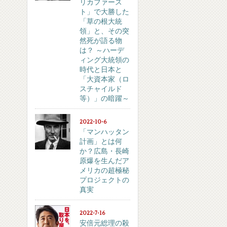
リカファース
ト」で大勝した
「草の根大統
領」と、その突
然死が語る物
は？ ～ハーデ
ィング大統領の
時代と日本と
「大資本家（ロ
スチャイルド
等）」の暗躍～
2022-10-6
「マンハッタン
計画」とは何
か？広島・長崎
原爆を生んだア
メリカの超極秘
プロジェクトの
真実
2022-7-16
安倍元総理の殺