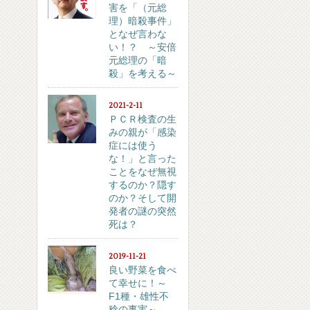
害を「（元総
理）暗殺事件」
となぜ言わな
い！？ ～安倍
元総理の「暗
殺」を考える～
2021-2-11
ＰＣＲ検査の生
みの親が「感染
症には使う
な！」と言った
ことをなぜ無視
するのか？隠す
のか？そして開
発者の謎の突然
死は？
2019-11-21
良い野菜を食べ
て幸せに！～
F1種・雄性不
稔の事実～