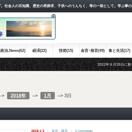
グ。社会人の豆知識、歴史の再探求、子供へのうんちく、等の一助として。学ぶ事の
政治,News(62)
経済(22)
技術(15)
金言･格言(49)
食と生活(17)
2022年９月26日に新しい記事
江戸時代の世界情勢について、おお
-->
2018年
-->
1月
-->
3日
2018-1-3
金言・格言
2 comments