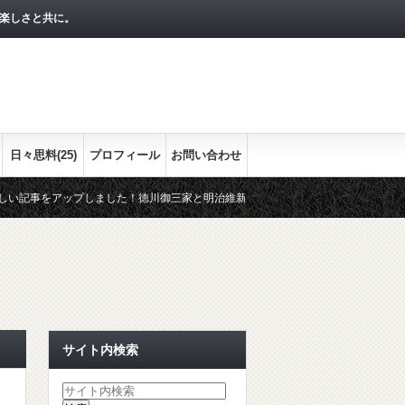
楽しさと共に。
日々思料(25)
プロフィール
お問い合わせ
をアップしました！徳川御三家と明治維新との関わりをまとめます。最終回の今回は
まかな流れをシリーズで！
経済指標として押さえておきたい３つの
サイト内検索