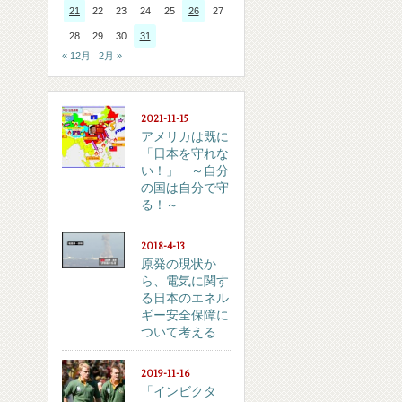
21
22
23
24
25
26
27
28
29
30
31
« 12月
2月 »
2021-11-15
アメリカは既に
「日本を守れな
い！」 ～自分
の国は自分で守
る！～
2018-4-13
原発の現状か
ら、電気に関す
る日本のエネル
ギー安全保障に
ついて考える
2019-11-16
「インビクタ