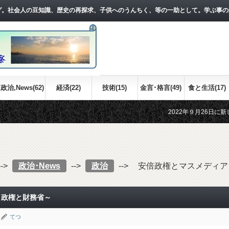
グ。社会人の豆知識、歴史の再探求、子供へのうんちく、等の一助として。学ぶ事の
政治,News(62)
経済(22)
技術(15)
金言･格言(49)
食と生活(17)
2022年９月26日に新しい記事
江戸時代の世界情勢について、おお
-->
政治･News
-->
政治
-->
安倍政権とマスメディア
と政権と財務省～
てつ