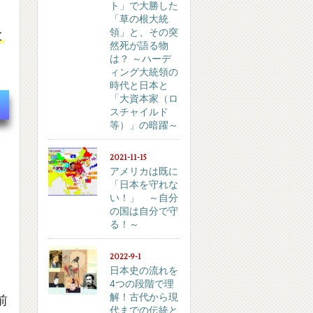
ト」で大勝した
「草の根大統
領」と、その突
と
然死が語る物
は？ ～ハーデ
ィング大統領の
時代と日本と
「大資本家（ロ
スチャイルド
等）」の暗躍～
2021-11-15
アメリカは既に
「日本を守れな
い！」 ～自分
の国は自分で守
る！～
2022-9-1
日本史の流れを
4つの段階で理
解！古代から現
前
代までの伝統と