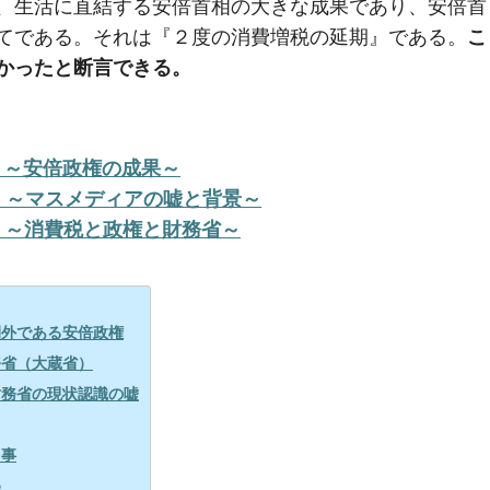
、生活に直結する安倍首相の大きな成果であり、安倍首
てである。それは『２度の消費増税の延期』である。
こ
かったと断言できる。
】～安倍政権の成果～
】～マスメディアの嘘と背景～
】～消費税と政権と財務省～
例外である安倍政権
務省（大蔵省）
財務省の現状認識の嘘
る事
め