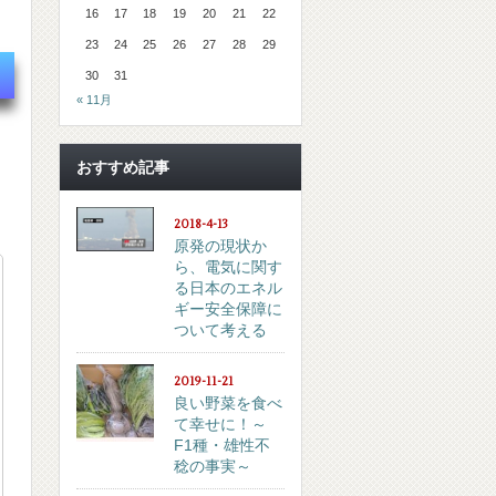
16
17
18
19
20
21
22
23
24
25
26
27
28
29
30
31
« 11月
おすすめ記事
2018-4-13
原発の現状か
ら、電気に関す
る日本のエネル
ギー安全保障に
ついて考える
2019-11-21
良い野菜を食べ
て幸せに！～
F1種・雄性不
稔の事実～