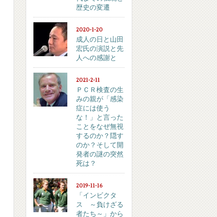
歴史の変遷
2020-1-20
成人の日と山田
宏氏の演説と先
人への感謝と
2021-2-11
ＰＣＲ検査の生
みの親が「感染
症には使う
な！」と言った
ことをなぜ無視
するのか？隠す
のか？そして開
発者の謎の突然
死は？
2019-11-16
「インビクタ
ス ～負けざる
者たち～」から