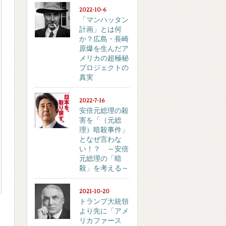
2022-10-6
「マンハッタン
計画」とは何
か？広島・長崎
原爆を生んだア
メリカの超極秘
プロジェクトの
真実
2022-7-16
安倍元総理の殺
害を「（元総
理）暗殺事件」
となぜ言わな
い！？ ～安倍
元総理の「暗
殺」を考える～
2021-10-20
トランプ大統領
より先に「アメ
リカファース