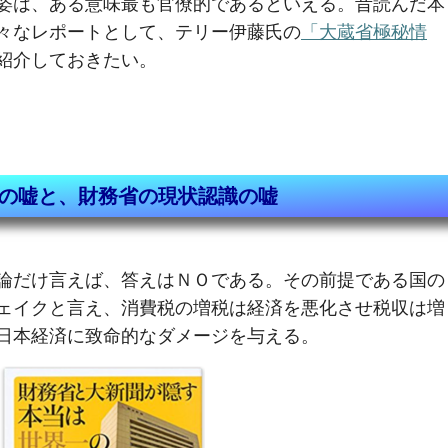
姿は、ある意味最も官僚的であるといえる。昔読んだ本
々なレポートとして、テリー伊藤氏の
「大蔵省極秘情
紹介しておきたい。
の嘘と、財務省の現状認識の嘘
論だけ言えば、答えはＮＯである。その前提である国の
ェイクと言え、消費税の増税は経済を悪化させ税収は増
日本経済に致命的なダメージを与える。