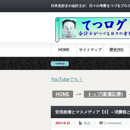
日本史好きの会計士が、日々の考察をつづるブロ
HOME
サイトマップ
歴史(92)
YouTubeでも！
HOME
-->
トップ(新着記事)
安倍政権とマスメディア【3】～消費税
2017-8-12
政治
2 comments