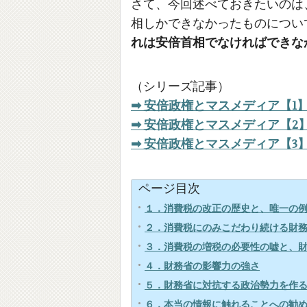
さて、今回述べておきたいのは
相しかできなかったものについ
れは安倍首相でなければできな
（シリーズ記事）
➡ 安倍政権とマスメディア【1
➡ 安倍政権とマスメディア【2
➡ 安倍政権とマスメディア【3
ページ目次
１．消費税の改正の歴史と、唯一の
２．消費税にのみこだわり続ける財
３．消費税の増税の必要性の嘘と、
４．財務省の影響力の強さ
５．財務省に対抗する政治勢力を作
６．本当の情報に触れることへの勧