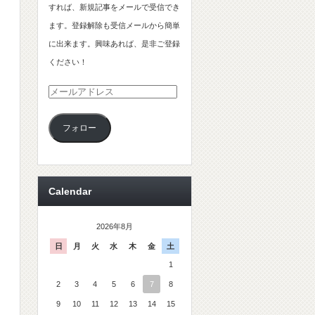
すれば、新規記事をメールで受信でき
ます。登録解除も受信メールから簡単
に出来ます。興味あれば、是非ご登録
ください！
メ
ー
フォロー
ル
ア
ド
レ
Calendar
ス
2026年8月
日
月
火
水
木
金
土
1
2
3
4
5
6
7
8
9
10
11
12
13
14
15