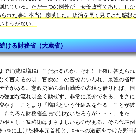
倒れている。
ただ一つの例外が、安倍政権であり、しか
められた事に本当に感嘆した。政治を長く見てきた感想
いようがない。
続ける財務省（大蔵省）
まで消費税増税にこだわるのか。それに正確に答えられ
なく言えるのは、官僚の中の官僚といわれ、最強の省庁
伝子がある。憲政史家の倉山満氏の表現を借りれば、国
の強固な流れは全く動ぜず、非常に厄介である。まさに
増やす」ことより「増税という仕組みを作る」ことが彼
。もちろん財務省全員ではないだろうが・・・。また、
の根回し・篭絡術はすさまじいものがある。その代表例
を5%に上げた橋本元首相と、8%への道筋をつけた野田