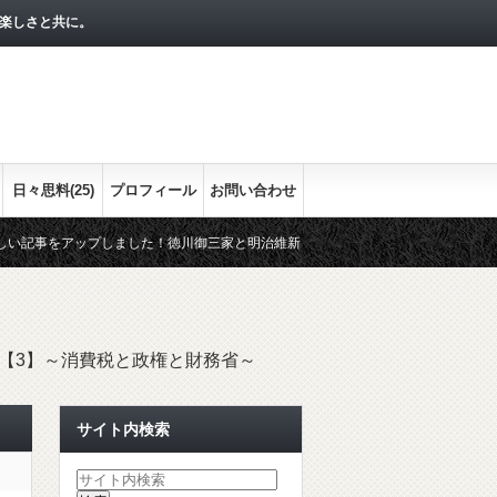
楽しさと共に。
日々思料(25)
プロフィール
お問い合わせ
をアップしました！徳川御三家と明治維新との関わりをまとめます。最終回の今回は
まかな流れをシリーズで！
経済指標として押さえておきたい３つの経
【3】～消費税と政権と財務省～
サイト内検索