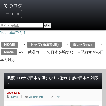
サイト一覧
YouTubeでも！
HOME
-->
トップ(新着記事)
-->
政治･News
-->
News
-->
武漢コロナで日本を壊すな！～恐れすぎの日
本の対応～
武漢コロナで日本を壊すな！～恐れすぎの日本の対応
～
2020-12-26
News
2 comments
てつ