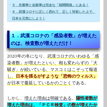
５．失業率と自殺率は完全な「相関関係」にある！
６．武漢コロナに正しく恐れて、正しく対処した上で、
日本を元気にしよう！
１．武漢コロナの「感染者数」が増えた
のは、検査数が増えただけ！
2020年の冬になり、
武漢コロナのいわゆる「感
染者数」が増えたといい、相も変わらずの「大
騒ぎ」が続いている。マスコミはこぞって報道
し、
日本を揺るがすような「恐怖のウィルス」
が日本で蔓延しているかのごとく
である。
しかし、
増えた理由は明確である
。
陽性者数が
増えた理由は、「ＰＣＲ検査」の数が増えたか