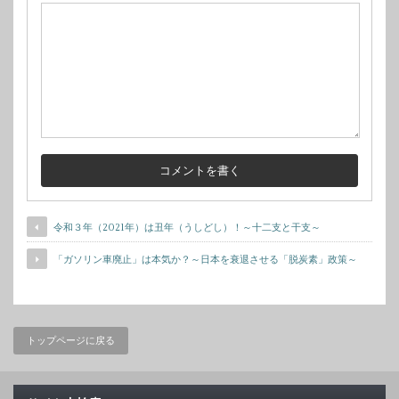
令和３年（2021年）は丑年（うしどし）！～十二支と干支～
「ガソリン車廃止」は本気か？～日本を衰退させる「脱炭素」政策～
トップページに戻る