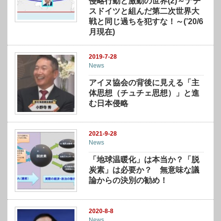
侵略行動と激動の世界(2)～ナチ
スドイツと組んだ第二次世界大
戦と同じ過ちを犯すな！～(’20/6
月現在)
2019-7-28
News
アイヌ協会の背後に見える「主
体思想（チュチェ思想）」と進
む日本侵略
2021-9-28
News
「地球温暖化」は本当か？「脱
炭素」は必要か？ 無意味な議
論からの決別の勧め！
2020-8-8
News