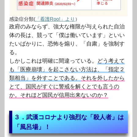
感染症分類(
「看護Roo!」より
）
政府のみならず、強大な権限が与えられた自治
体の長は、競って「僕は働いています」といい
たいばかりに、恐怖を煽り、「自粛」を強制す
る。
しかしこれは明確に間違っている。
どう考えて
も「医療崩壊」を起こさない方法は、「指定２
類相当」を外すことである。
それを外したから
とて、国民がすぐに警戒を解くとでも言うの
か。それほど国民が信用出来ないのか？
３．武漢コロナより強烈な「殺人者」は
「風呂場」！