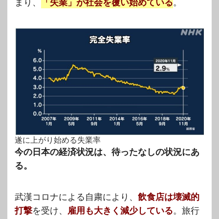
まり、
「失業」が社会を覆い始めている
。
遂に上がり始める失業率
今の日本の経済状況は、待ったなしの状況にあ
る。
武漢コロナによる自粛により、
飲食店は壊滅的
打撃
を受け、
雇用も大きく減少している
。旅行