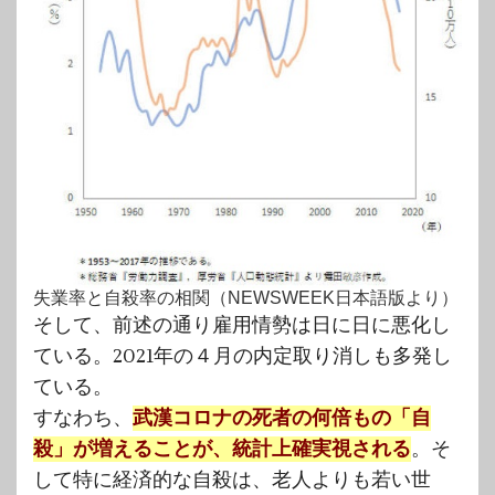
失業率と自殺率の相関（NEWSWEEK日本語版より）
そして、前述の通り雇用情勢は日に日に悪化し
ている。2021年の４月の内定取り消しも多発し
ている。
すなわち、
武漢コロナの死者の何倍もの「自
殺」が増えることが、統計上確実視される
。そ
して特に経済的な自殺は、老人よりも若い世