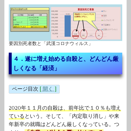
要因別死者数と「武漢コロナウィルス」
４．遂に増え始める自殺と、どんどん厳
しくなる「経済」
ページ目次
[
開く
]
2020年１１月の自殺は、前年比で１０％も増え
ている
という。そして、「内定取り消し」や来
年新卒の就職はどんどん厳しくなっている。つ