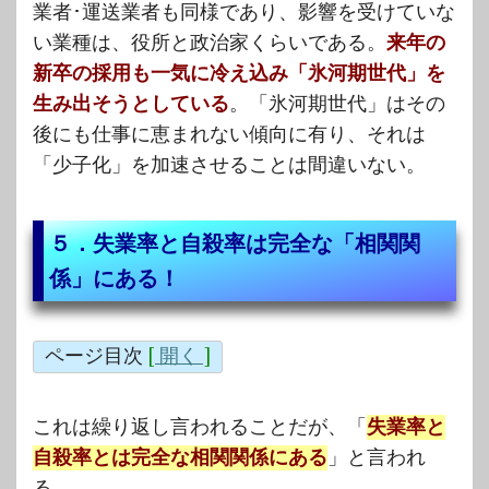
業者･運送業者も同様であり、影響を受けていな
い業種は、役所と政治家くらいである。
来年の
新卒の採用も一気に冷え込み「氷河期世代」を
生み出そうとしている
。「氷河期世代」はその
後にも仕事に恵まれない傾向に有り、それは
「少子化」を加速させることは間違いない。
５．失業率と自殺率は完全な「相関関
係」にある！
ページ目次
[
開く
]
これは繰り返し言われることだが、「
失業率と
自殺率とは完全な相関関係にある
」と言われ
る。