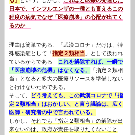
る」
という。しかし、
これほど医療の発達した
日本で、インフルエンザの一種とも言えるこの
程度の病気でなぜ「医療崩壊」の心配が出てく
るのか
。
理由は簡単である。「武漢コロナ」だけは、特
殊感染症として「
指定２類相当
」として扱われ
ているからである。
これを解除すれば、一瞬で
「医療崩壊の危機」はなくなる
。
「指定２類相
当」となると多大の医療リソースを準備しない
と行けないためである。
そして、
どう考えても、この武漢コロナで「指
定２類相当」はおかしい、と言う議論は、広く
医師・研究者の中で言われている。
しかし、
それでも「指定２類相当」の解除が出
来ないのは、政府が責任を取りたくないこと