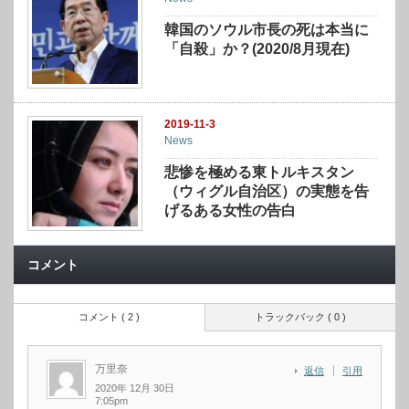
韓国のソウル市長の死は本当に
「自殺」か？(2020/8月現在)
2019-11-3
News
悲惨を極める東トルキスタン
（ウィグル自治区）の実態を告
げるある女性の告白
コメント
コメント ( 2 )
トラックバック ( 0 )
万里奈
返信
引用
2020年 12月 30日
7:05pm