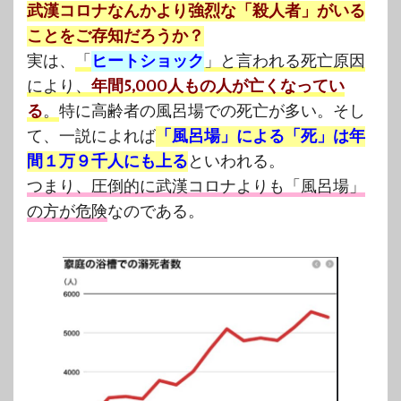
武漢コロナなんかより強烈な「殺人者」がいる
ことをご存知だろうか？
実は、
「
ヒートショック
」と言われる死亡原因
により、
年間5,000人もの人が亡くなってい
る
。
特に高齢者の風呂場での死亡が多い。そし
て、一説によれば
「風呂場」による「死」は年
間１万９千人にも上る
といわれる。
つまり、圧倒的に武漢コロナよりも「風呂場」
の方が危険
なのである。