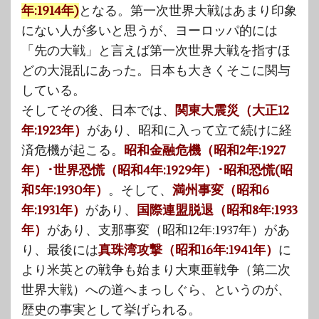
年:1914年)
となる。第一次世界大戦はあまり印象
にない人が多いと思うが、ヨーロッパ的には
「先の大戦」と言えば第一次世界大戦を指すほ
どの大混乱にあった。日本も大きくそこに関与
している。
そしてその後、日本では、
関東大震災（大正12
年:1923年）
があり、昭和に入って立て続けに経
済危機が起こる。
昭和金融危機（昭和2年:1927
年）･世界恐慌（昭和4年:1929年）･昭和恐慌(昭
和5年:1930年）
。そして、
満州事変（昭和6
年:1931年）
があり、
国際連盟脱退（昭和8年:1933
年）
があり、支那事変（昭和12年:1937年）があ
り、最後には
真珠湾攻撃（昭和16年:1941年）
に
より米英との戦争も始まり大東亜戦争（第二次
世界大戦）への道へまっしぐら、というのが、
歴史の事実として挙げられる。