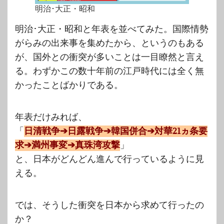
明治･大正・昭和
明治･大正・昭和と年表を並べてみた。国際情勢
がらみの出来事を集めたから、というのもある
が、国外との衝突が多いことは一目瞭然と言え
る。わずかこの数十年前の江戸時代には全く無
かったことばかりである。
年表だけみれば、
「
日清戦争➔日露戦争➔韓国併合➔対華21ヵ条要
求➔満州事変➔真珠湾攻撃
」
と、日本がどんどん進んで行っているように見
える。
では、そうした衝突を日本から求めて行ったの
か？