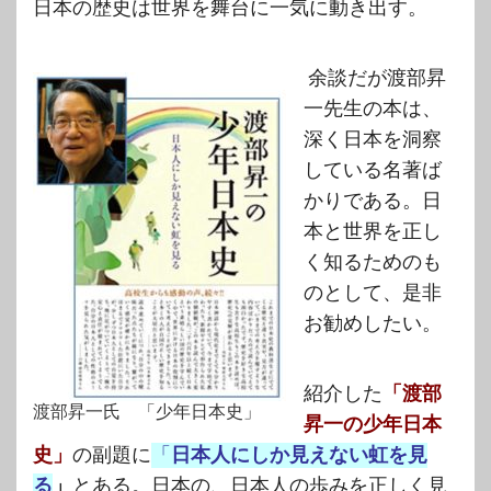
日本の歴史は世界を舞台に一気に動き出す。
余談だが渡部昇
一先生の本は、
深く日本を洞察
している名著ば
かりである。日
本と世界を正し
く知るためのも
のとして、是非
お勧めしたい。
紹介した
「渡部
渡部昇一氏 「少年日本史」
昇一の少年日本
史」
の副題に
「
日本人にしか見えない虹を見
る
」
とある。日本の、日本人の歩みを正しく見