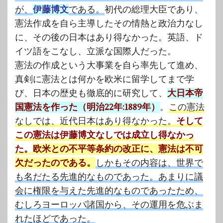
が、
伊藤博文
である。
初代の総理大臣であり、
憲法作成を自ら主導したその情熱と政治力なし
に、その後の日本はあり得なかった。英語、ド
イツ語をこなし、立派な国際人だった。
憲法の作成という大事業を自ら率先して進め、
真剣に憲法とは何かを欧米に留学してまで学
び、日本の歴史も徹底的に研究して、
大日本帝
国憲法を作った（明治22年:1889年）
。
この憲法
なしでは、近代日本はあり得なかった。
そして
この憲法は伊藤博文なしでは成立し得なかっ
た。
欧米との不平等条約の改正に、憲法は不可
欠だったのである。
しかもその内容は、世界で
も名だたる先進的なものであった。あまりに議
会に権限を与えた先進的なものであったため、
むしろヨーロッパ諸国から、その運用を危ぶま
れたほどであった。