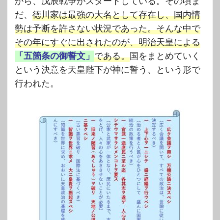
から、戊辰戦争がスタートしている。その頃ま
だ、
徳川家は最強の大名として存在し、国内情
勢は予断を許さない状況であった。そんな中で
その年にすぐに出されたのが、明治天皇による
「五箇条の御誓文」
である。
国をまとめていく
という決意を天皇陛下が神に誓う、という形で
行われた。