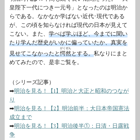
皇陛下一代につき一元号」となったのは明治か
らである。なかなか学ばない近代･現代である
が、この頃を知らなければ現代の日本が見えて
こない。また、
学べば学ぶほど、今までに聞い
たり学んだ歴史がいかに偏っていたか、真実を
がくぜん
見せてこなかったと
愕然
とする。
私なりにまと
めてみたので、是非ご覧を。
（シリーズ記事）
➡
明治を見る！【1】明治と大正と昭和のつなが
り
➡
明治を見る！【2】明治前半：大日本帝国憲法
成立まで
➡
明治を見る！【3】明治後半①：日清・日露戦
争