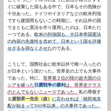
ぐに破棄した国もある中で、日本もその危険が
十分あった。ドイツやイタリアなどの欧米列強
ですら建国間もないこの時期に、それ以外の国
でまともに憲法を作り運用したのは、日本ただ
一つである。
欧米の列強国も、大日本帝国憲法
の内容の先進性を含めて、日本という国を評価
せざるを得なくさせた
のである。
こうして、国際社会に欧米以外で唯一入ったの
が日本という国だった。世界史の上でも大事件
であった。特に、
世界第２位の陸の超大国のロ
シアを破った
日露戦争の勝利
は、世界史クラス
のとんでもないニュースであった。
私の尊敬す
る
渡部昇一先生（故）
に言わせれば「植民地支
配が始まって500年以来」の大事件であった。