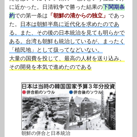
に近かった。日清戦争で勝った結果の
下関期条
約
での第一条は
「朝鮮の清からの独立」
であっ
た。
日本は朝鮮半島に近代化を求めたのであ
る。また、その後の日本統治を見ても明らかで
ある。台湾も朝鮮も統治しているが、まったく
「植民地」として扱ってなどいない。
大量の国費を投じて、最高の人材を送り込み、
その開発を本気で進めたのである
朝鮮の併合と日本統治