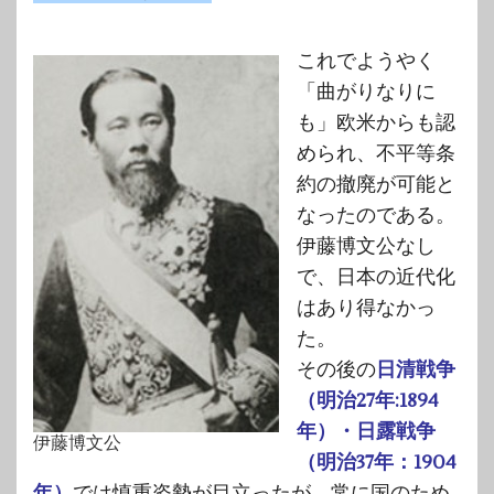
これでようやく
「曲がりなりに
も」欧米からも認
められ、不平等条
約の撤廃が可能と
なったのである。
伊藤博文公なし
で、日本の近代化
はあり得なかっ
た。
その後の
日清戦争
（明治27年:1894
年）・日露戦争
伊藤博文公
（明治37年：1904
年）
では慎重姿勢が目立ったが、常に国のため