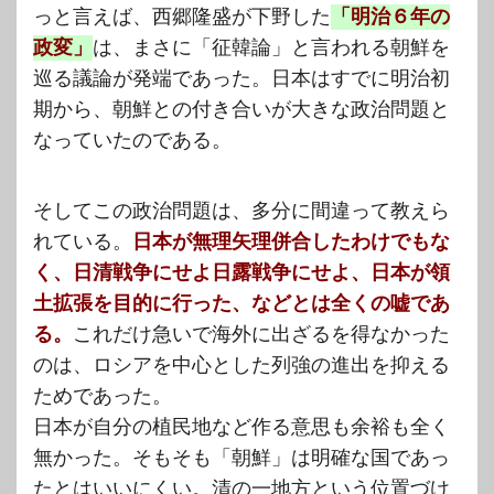
っと言えば、西郷隆盛が下野した
「明治６年の
政変」
は、まさに「征韓論」と言われる朝鮮を
巡る議論が発端であった。日本はすでに明治初
期から、朝鮮との付き合いが大きな政治問題と
なっていたのである。
そしてこの政治問題は、多分に間違って教えら
れている。
日本が無理矢理併合したわけでもな
く、日清戦争にせよ日露戦争にせよ、日本が領
土拡張を目的に行った、などとは全くの嘘であ
る。
これだけ急いで海外に出ざるを得なかった
のは、ロシアを中心とした列強の進出を抑える
ためであった。
日本が自分の植民地など作る意思も余裕も全く
無かった。そもそも「朝鮮」は明確な国であっ
たとはいいにくい。清の一地方という位置づけ