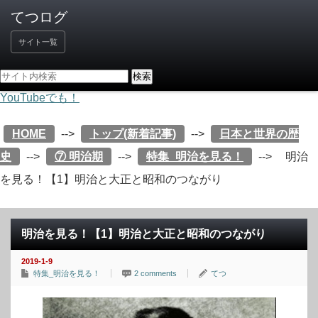
サイト一覧
YouTubeでも！
HOME
-->
トップ(新着記事)
-->
日本と世界の歴
史
-->
⑦ 明治期
-->
特集_明治を見る！
-->
明治
を見る！【1】明治と大正と昭和のつながり
明治を見る！【1】明治と大正と昭和のつながり
2019-1-9
特集_明治を見る！
2 comments
てつ