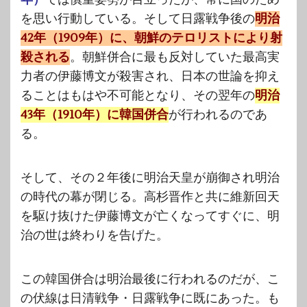
を思い行動している。そして日露戦争後の
明治
42年（1909年）に、朝鮮のテロリストにより射
殺される
。朝鮮併合に最も反対していた最高実
力者の伊藤博文が殺害され、日本の世論を抑え
ることはもはや不可能となり、その翌年の
明治
43年（1910年）に韓国併合
が行われるのであ
る。
そして、その２年後に明治天皇が崩御され明治
の時代の幕が閉じる。高杉晋作と共に維新回天
を駆け抜けた伊藤博文が亡くなってすぐに、明
治の世は終わりを告げた。
この韓国併合は明治最後に行われるのだが、こ
の伏線は日清戦争・日露戦争に既にあった。も