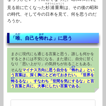
すぎうらじゅうごう
見る前に亡くなった
杉浦重剛
は、その後の昭和
の時代、そして今の日本を見て、何を思うのだ
ろうか。
ただ
おそ
「
唯
、自己を
怖
れよ」に思う
まさに現代にも通じる言葉と思う。誰しも何かを
するときには不安になる。また逆に、自分に甘く
なり「思い上がり」の気持ちが出ることもある。
おそ
そんな
マイナス方向に思う自分を「
怖
れよ」とい
う言葉は、深く胸にとどめておきたい。「世界を
おそ
怖
るるな」、すなわち「世間を気にするな」と言
う言葉と共に、大事にしたい言葉である
。