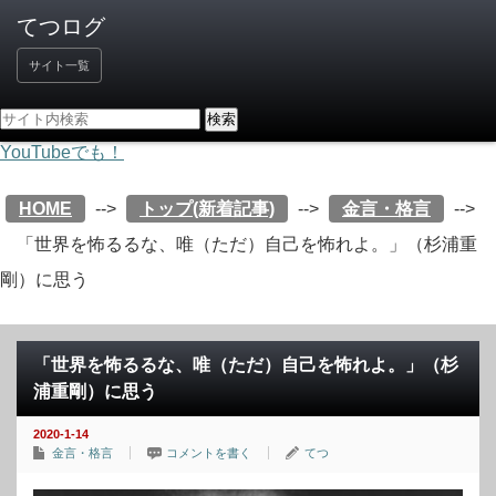
サイト一覧
YouTubeでも！
HOME
-->
トップ(新着記事)
-->
金言・格言
-->
「世界を怖るるな、唯（ただ）自己を怖れよ。」（杉浦重
剛）に思う
「世界を怖るるな、唯（ただ）自己を怖れよ。」（杉
浦重剛）に思う
2020-1-14
金言・格言
コメントを書く
てつ