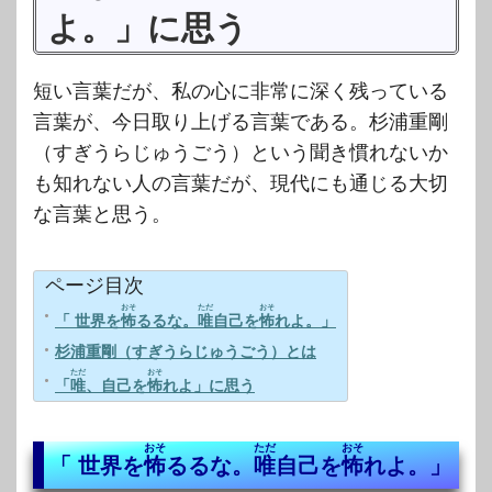
よ。」に思う
短い言葉だが、私の心に非常に深く残っている
言葉が、今日取り上げる言葉である。杉浦重剛
（すぎうらじゅうごう）という聞き慣れないか
も知れない人の言葉だが、現代にも通じる大切
な言葉と思う。
ページ目次
おそ
ただ
おそ
「 世界を
怖
るるな。
唯
自己を
怖
れよ。」
杉浦重剛（すぎうらじゅうごう）とは
ただ
おそ
「
唯
、自己を
怖
れよ」に思う
おそ
ただ
おそ
「 世界を
怖
るるな。
唯
自己を
怖
れよ。」