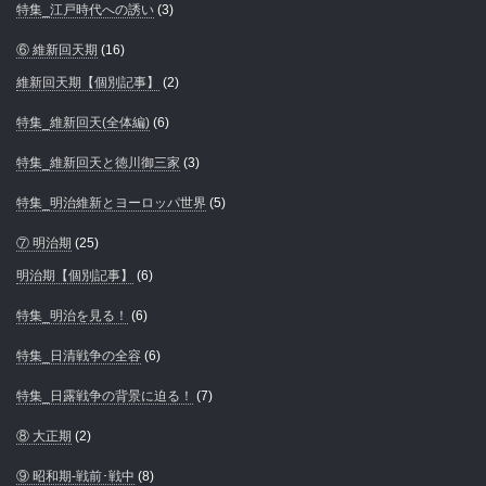
特集_江戸時代への誘い
(3)
⑥ 維新回天期
(16)
維新回天期【個別記事】
(2)
特集_維新回天(全体編)
(6)
特集_維新回天と徳川御三家
(3)
特集_明治維新とヨーロッパ世界
(5)
⑦ 明治期
(25)
明治期【個別記事】
(6)
特集_明治を見る！
(6)
特集_日清戦争の全容
(6)
特集_日露戦争の背景に迫る！
(7)
⑧ 大正期
(2)
⑨ 昭和期-戦前･戦中
(8)