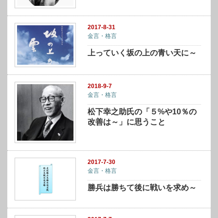
2017-8-31
金言・格言
上っていく坂の上の青い天に～
2018-9-7
金言・格言
松下幸之助氏の「５%や10％の
改善は～」に思うこと
2017-7-30
金言・格言
勝兵は勝ちて後に戦いを求め～