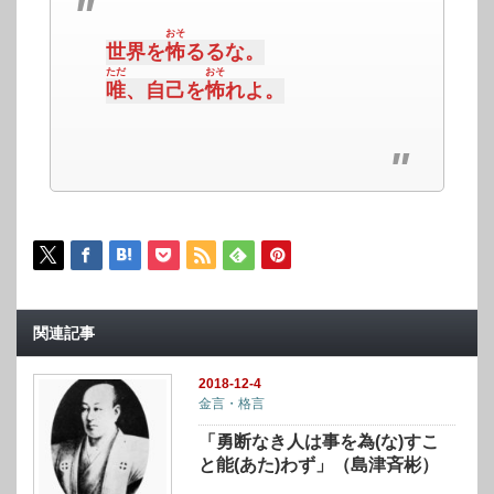
おそ
世界を
怖
るるな。
ただ
おそ
唯
、自己を
怖
れよ。
関連記事
2018-12-4
金言・格言
「勇断なき人は事を為(な)すこ
と能(あた)わず」（島津斉彬）