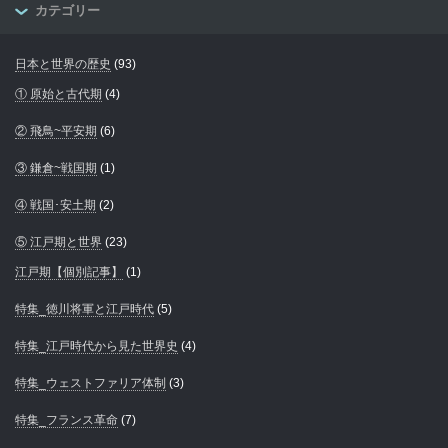
カテゴリー
日本と世界の歴史
(93)
① 原始と古代期
(4)
② 飛鳥~平安期
(6)
③ 鎌倉~戦国期
(1)
④ 戦国･安土期
(2)
⑤ 江戸期と世界
(23)
江戸期【個別記事】
(1)
特集_徳川将軍と江戸時代
(5)
特集_江戸時代から見た世界史
(4)
特集_ウェストファリア体制
(3)
特集_フランス革命
(7)