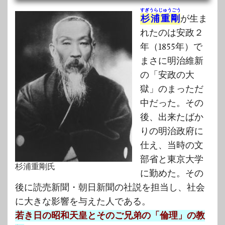
すぎうらじゅうごう
杉浦重剛
が生ま
れたのは安政２
年（1855年）で
まさに明治維新
の「安政の大
獄」のまっただ
中だった。その
後、出来たばか
りの明治政府に
仕え、当時の文
部省と東京大学
杉浦重剛氏
に勤めた。その
後に読売新聞・朝日新聞の社説を担当し、社会
に大きな影響を与えた人である。
若き日の昭和天皇とそのご兄弟の「倫理」の教