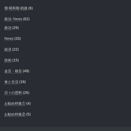
⑩ 昭和期-戦後
(6)
政治･News
(62)
政治
(29)
News
(33)
経済
(22)
技術
(15)
金言・格言
(49)
食と生活
(18)
日々の思料
(26)
お勧め特集①
(4)
お勧め特集②
(5)