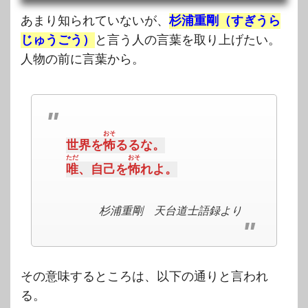
あまり知られていないが、
杉浦重剛（すぎうら
じゅうごう）
と言う人の言葉を取り上げたい。
人物の前に言葉から。
おそ
世界を
怖
るるな。
ただ
おそ
唯
、自己を
怖
れよ。
杉浦重剛 天台道士語録より
その意味するところは、以下の通りと言われ
る。