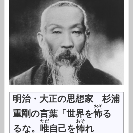
明治・大正の思想家 杉浦
おそ
重剛の言葉「世界を
怖
る
ただ
おそ
るな。
唯
自己を
怖
れ