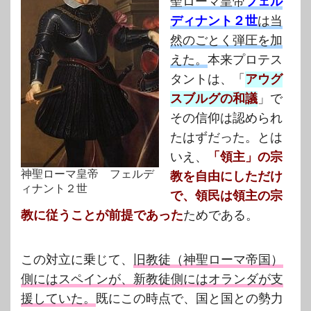
聖ローマ皇帝
フェル
ディナント２世
は当
然のごとく弾圧を加
えた。
本来プロテス
タントは、「
アウグ
スブルグの和議
」で
その信仰は認められ
たはずだった。とは
いえ、
「領主」の宗
神聖ローマ皇帝 フェルデ
教を自由にしただけ
ィナント２世
で、
領民は領主の宗
教に従うことが前提であった
ためである。
この対立に乗じて、
旧教徒（神聖ローマ帝国）
側にはスペインが、新教徒側にはオランダが支
援していた。
既にこの時点で、国と国との勢力