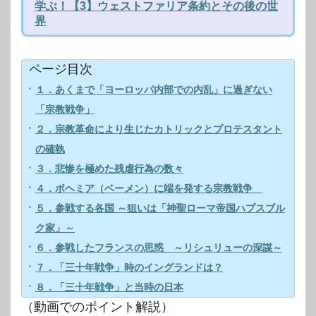
学ぶ！【3】ウェストファリア条約とその後の世
界
ページ目次
１．あくまで「ヨーロッパ内部での内乱」に過ぎない
「宗教戦争」
２．宗教革命により生じたカトリックとプロテスタント
の確執
３．悲惨を極めた残虐行為の数々
４．ボヘミア（ベーメン）に端を発する宗教戦争
５．参戦する各国 ～狙いは「神聖ローマ帝国ハプスブル
ク家」～
６．参戦したフランスの思惑 ～リシュリューの深謀～
７．「三十年戦争」時のイングランドは？
８．「三十年戦争」と当時の日本
（動画でのポイント解説）