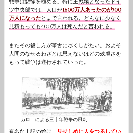
戦争は悲惨を極める。特に主
戦場となったドイ
ツ中央部では、人口が
1600万人あったのが700
万人になった
とまで言われる。どんなに少なく
見積もっても400万人は死んだと言われる。
またその殺し方が筆舌に尽くしがたい。およそ
人間のなせるわざとは思えないほどの残虐さを
もって戦争は遂行されていった。
カロ による三十年戦争の風刺
有名な上記の絵は、
見せしめに人をつるしてい