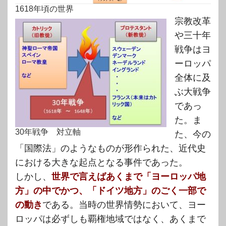
1618年頃の世界
宗教改革
や三十年
戦争はヨ
ーロッパ
全体に及
ぶ大戦争
であっ
た。ま
30年戦争 対立軸
た、今の
「国際法」のようなものが形作られた、近代史
における大きな起点となる事件であった。
しかし、
世界で言えばあくまで「ヨーロッパ地
方」の中でかつ、「ドイツ地方」のごく一部で
の動き
である。当時の世界情勢において、ヨー
ロッパは必ずしも覇権地域ではなく、あくまで