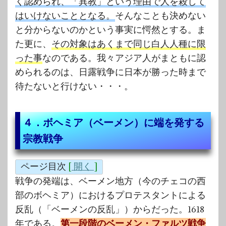
く認められ、「異教」という理由で人を殺して
はいけないこととなる。
そんなことも決めない
と分からないのかという事実に愕然とする。ま
た更に、
その対象はあくまで同じ白人人種に限
った事
なのである。我々アジア人がまともに認
められるのは、日露戦争に日本が勝った時まで
待たないと行けない・・・。
４．ボヘミア（ベーメン）に端を発する
宗教戦争
ページ目次
[
開く
]
戦争の発端は、ベーメン地方（今のチェコの西
部のボヘミア）におけるプロテスタントによる
反乱（「ベーメンの反乱」）からだった。1618
年である。
第一段階のベーメン・ファルツ戦争