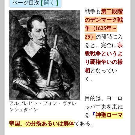
ページ目次
[
開く
]
戦争も
第二段階
のデンマーク戦
争（1625年～
29）
の段階に入
ると、完全に
宗
教戦争というよ
り覇権争いの様
相
となってい
く。
目的は、ヨーロ
アルブレヒト・フォン・ヴァレ
ッパ中央を束ね
ンシュタイン
る
「
神聖ローマ
帝国」の分裂あるいは解体
である。