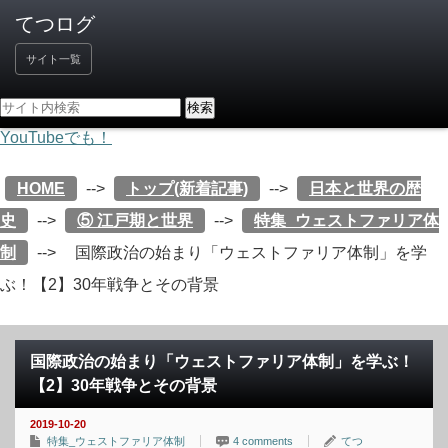
サイト一覧
YouTubeでも！
HOME
-->
トップ(新着記事)
-->
日本と世界の歴
史
-->
⑤ 江戸期と世界
-->
特集_ウェストファリア体
制
-->
国際政治の始まり「ウェストファリア体制」を学
ぶ！【2】30年戦争とその背景
国際政治の始まり「ウェストファリア体制」を学ぶ！
【2】30年戦争とその背景
2019-10-20
特集_ウェストファリア体制
4 comments
てつ