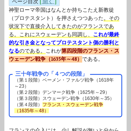
ページ目次
[
開く
]
神聖ローマ帝国はなんとか持ちこたえ新教徒
（プロテスタント）を押さえつつあった
。その
状況下で直接介入してきたのがフランスであ
る。これにスウェーデンも同調し、
これが最終
的な引き金となってプロテスタント側の勝利と
なる
のである。
これが
第四段階のフランス・ス
ウェーデン戦争（1635年～48）
である。
三十年戦争の「４つの段階」
（第１段階）ベーメン・ファルツ戦争（1618年
～23）
（第２段階）デンマーク戦争（1625年～29）
（第３段階）スウェーデン戦争（1630年～35）
（第４段階）
フランス・スウェーデン戦争
（1635年～48）
フランスの介入には、少し解説が無いと分から