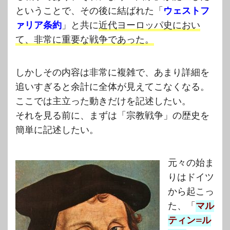
ということで、その後に結ばれた「
ウェストフ
ァリア条約
」と共に
近代ヨーロッパ史におい
て、非常に重要な戦争であった。
しかしその内容は非常に複雑で、あまり詳細を
追いすぎると余計に全体が見えてこなくなる。
ここでは主立った動きだけを記述したい。
それを見る前に、まずは「宗教戦争」の歴史を
簡単に記述したい。
元々の始ま
りはドイツ
から起こっ
た、「
マル
ティン=ル