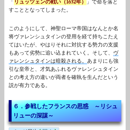
「
リュッツェンの戦い（1632年）
」で命を落と
すこととなってしまった。
このようにして、神聖ローマ帝国はなんとか名
将ヴァレンシュタインの登用を経て持ちこたえ
てはいたが、やはりそれに対抗する勢力の支援
もあって劣勢に追い込まれていく。そして、
ヴ
ァレンシュタインは暗殺される。
あまりにも強
引な皇帝と、才気あふれるヴァレンシュタイン
との考え方の違いが両者を確執を生んだという
説が有力である。
６．参戦したフランスの思惑 ～リシュ
リューの深謀～