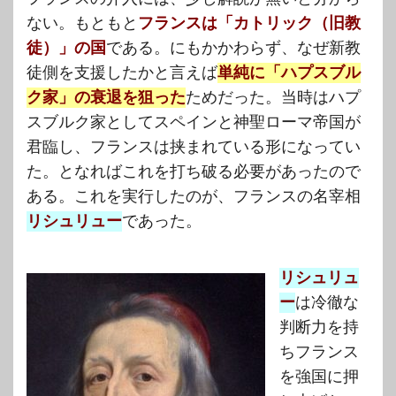
ない。もともと
フランスは「カトリック（旧教
徒）」の国
である。にもかかわらず、なぜ新教
徒側を支援したかと言えば
単純に「ハプスブル
ク家」の衰退を狙った
ためだった。当時はハプ
スブルク家としてスペインと神聖ローマ帝国が
君臨し、フランスは挟まれている形になってい
た。となればこれを打ち破る必要があったので
ある。これを実行したのが、フランスの名宰相
リシュリュー
であった。
リシュリュ
ー
は冷徹な
判断力を持
ちフランス
を強国に押