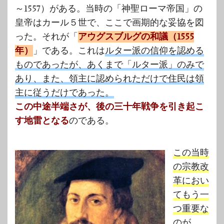
～1557）がある。当時の「神聖ローマ帝国」の
皇帝はカール５世で、ここで画期的な妥協を図
った。それが「
アウグスブルグの和議（1555
年）
」である。これは
ルター派の信仰を認める
ものであったが、あくまで「ルター派」のみで
あり、また、領主に認められただけで住民は領
主に従うだけであった。
この中途半端さが、後の三十年戦争を引き起こ
す地雷となる
のである。
この
当時
の宗教改
革におい
てもう一
つ重要な
のが、