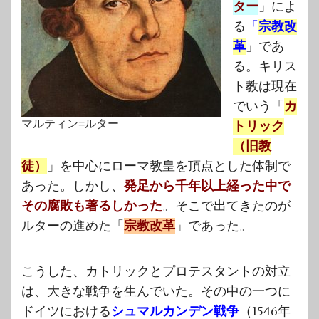
ター
」によ
る
「
宗教改
革
」であ
る。キリス
ト教は現在
でいう「
カ
マルティン=ルター
トリック
（旧教
徒）
」を中心にローマ教皇を頂点とした体制で
あった。しかし、
発足から千年以上経った中で
その腐敗も著るしかった
。そこで出てきたのが
ルターの進めた「
宗教改革
」であった。
こうした、カトリックとプロテスタントの対立
は、大きな戦争を生んでいた。その中の一つに
ドイツにおける
シュマルカンデン戦争
（1546年