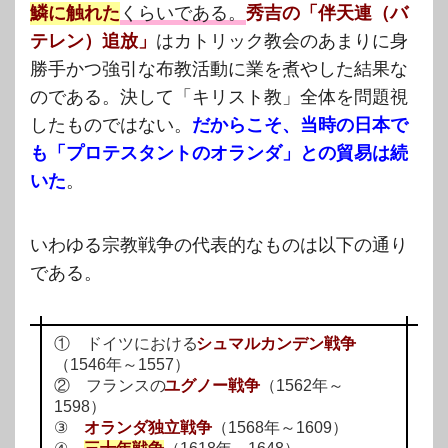
鱗に触れた
くらいである。
秀吉の「伴天連（バ
テレン）追放」
はカトリック教会のあまりに身
勝手かつ強引な布教活動に業を煮やした結果な
のである。
決して「キリスト教」全体を問題視
したものではない。
だからこそ、当時の日本で
も「プロテスタント
のオランダ」との貿易は続
いた
。
いわゆる宗教戦争の代表的なものは以下の通り
である。
① ドイツにおける
シュマルカンデン戦争
（1546年～1557）
② フランスの
ユグノー戦争
（1562年～
1598）
③
オランダ独立戦争
（1568年～1609）