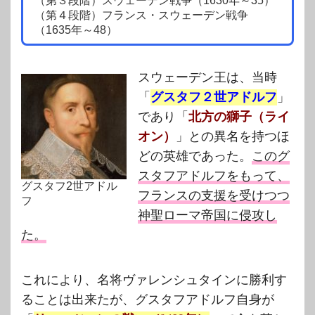
（第３段階）スウェーデン戦争（1630年～35）
（第４段階）フランス・スウェーデン戦争
（1635年～48）
スウェーデン王は、当時
「
グスタフ２世アドルフ
」
であり「
北方の獅子（ライ
オン）
」との異名を持つほ
どの英雄であった。
このグ
スタフアドルフをもって、
グスタフ2世アドル
フランスの支援を受けつつ
フ
神聖ローマ帝国に侵攻し
た。
これにより、名将ヴァレンシュタインに勝利す
ることは出来たが、グスタフアドルフ自身が