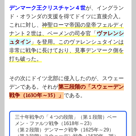
デンマーク王クリスチャン４世
が、イングラン
ド・オランダの支援を得てドイツに直接介入。
これに対し、
神聖ローマ帝国の皇帝フェルディ
ナント２世は、ベーメンの司令官「
ヴァレンシ
ュタイン
」を登用。このヴァレンシュタインは
非常に戦争に長けており、見事デンマーク側を
打ち破った。
その次にドイツ北部に侵入したのが、スウェー
デンである。それが
第三段階の「スウェーデン
戦争（1630年～35）」
である。
三十年戦争の「４つの段階」（第１段階）ベー
メン・ファルツ戦争（1618年～23）
（第２段階）デンマーク戦争（1625年～29）