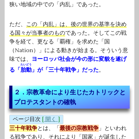
狭い地域の中での「内乱」であった。
ただ、
この「内乱」は、後の世界の基準を決め
る国々が当事者のもの
であった。そしてこの戦
争を経て、更なる「覇権」を求めた「国
（Nation）」による動きが始まる。そういう意
味では、
ヨーロッパ社会が今の形に変貌を遂げ
たいどう
る「
胎動
」が「三十年戦争」だった
。
２．宗教革命により生じたカトリックと
プロテスタントの確執
ページ目次
[
開く
]
三十年戦争
とは、「
最後の宗教戦争
」といわれ
る戦争であり、それにより「国家」が誕生した