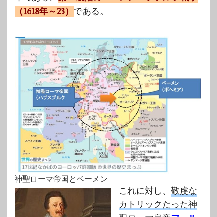
（1618年～23）
である。
神聖ローマ帝国とベーメン
これに対し、
敬虔な
カトリックだった神