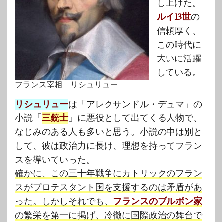
し上げた。
ルイ13世
の
信頼厚く、
この時代に
大いに活躍
している。
フランス宰相 リシュリュー
リシュリュー
は「アレクサンドル・デュマ」の
小説「
三銃士
」に悪役として出てくる人物で、
なじみのある人も多いと思う。小説の中は別と
して、彼は政治力に長け、理想を持ってフラン
スを導いていった。
確かに、この三十年戦争にカトリックのフラン
スがプロテスタント国を支援するのは矛盾があ
った。しかしそれでも、
フランスのブルボン家
の繁栄を第一に掲げ、冷徹に国際政治の舞台で