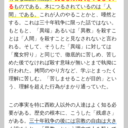
る
ものである。木につるされているのは「人
間」である。
これが人のやることかと、唖然と
する。これは三十年戦争に限った話ではない。
もともと、「異端」あるいは「異教」を殺すこ
とは「人間」を殺すことと見なされないと言わ
れる。そして、そうした「異端」に対しては
「魔女狩り」と同じで、徹底的に苦しめ、苦し
めた後でなければ殺す意味が無いとまで執拗に
行われた。拷問のやり方など、学ぶとまったく
理解に苦しむ。
「苦しませることが目的」とい
う、理解を超えた行為がまかり通っていた。
この事実を特に西欧人以外の人達はよく知る必
要がある。歴史の根本に、こうした「残虐さ」
がある。
三十年戦争の後には宗教の自由は大き