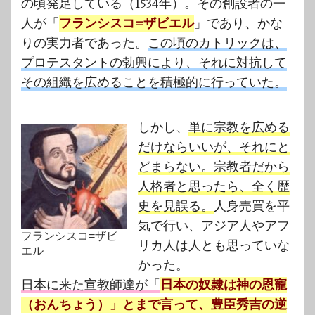
の頃発足している（1534年）。その創設者の一
人が「
フランシスコ=ザビエル
」であり、かな
りの実力者であった。
この頃のカトリックは、
プロテスタントの勃興により、それに対抗して
その組織を広めることを積極的に行っていた。
しかし、
単に宗教を広める
だけならいいが、それにと
どまらない。宗教者だから
人格者と思ったら、全く歴
史を見誤る。
人身売買を平
気で行い、アジア人やアフ
フランシスコ=ザビ
リカ人は人とも思っていな
エル
かった。
日本に来た宣教師達が「
日本の奴隷は神の恩寵
（おんちょう）」とまで言って、豊臣秀吉の逆