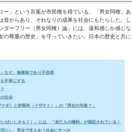
リー」という言葉が市民権を得ている。「男女同権」あ
は昔からあり、それなりの成果を社会にもたらした。し
ンダーフリー（男女同権）論」には、違和感しか感じな
女の尊重の歴史」を守っていきたい。日本の歴史と共に
）」など、無意味であり不自然
女も不幸にする
か？
」の社会
イザナギ）と伊弉冉（イザナミ）」の「男女の失敗？」
ごせいばいしきもく）」には、「未亡人の権利」が保証されている！
大切にし、男女で支えあう社会にすべき