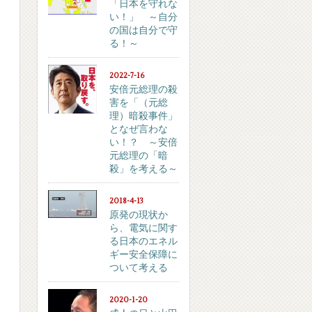
「日本を守れな
い！」 ～自分
の国は自分で守
る！～
2022-7-16
安倍元総理の殺
害を「（元総
理）暗殺事件」
となぜ言わな
い！？ ～安倍
元総理の「暗
殺」を考える～
2018-4-13
原発の現状か
ら、電気に関す
る日本のエネル
ギー安全保障に
ついて考える
2020-1-20