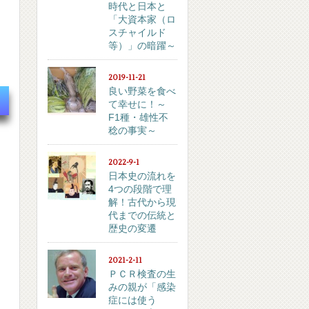
時代と日本と
「大資本家（ロ
スチャイルド
等）」の暗躍～
2019-11-21
良い野菜を食べ
て幸せに！～
F1種・雄性不
稔の事実～
2022-9-1
日本史の流れを
4つの段階で理
解！古代から現
代までの伝統と
歴史の変遷
2021-2-11
ＰＣＲ検査の生
みの親が「感染
症には使う