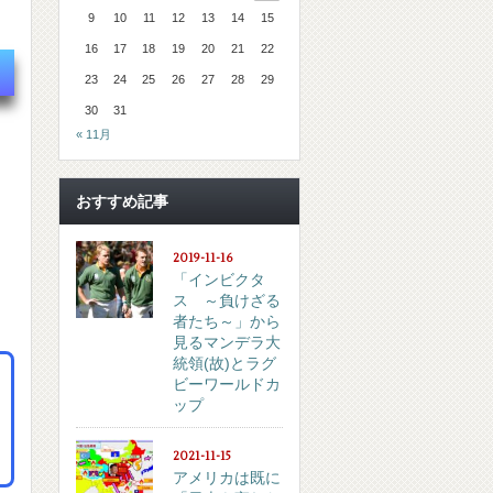
9
10
11
12
13
14
15
16
17
18
19
20
21
22
23
24
25
26
27
28
29
30
31
« 11月
おすすめ記事
2019-11-16
「インビクタ
ス ～負けざる
者たち～」から
見るマンデラ大
統領(故)とラグ
ビーワールドカ
ップ
2021-11-15
アメリカは既に