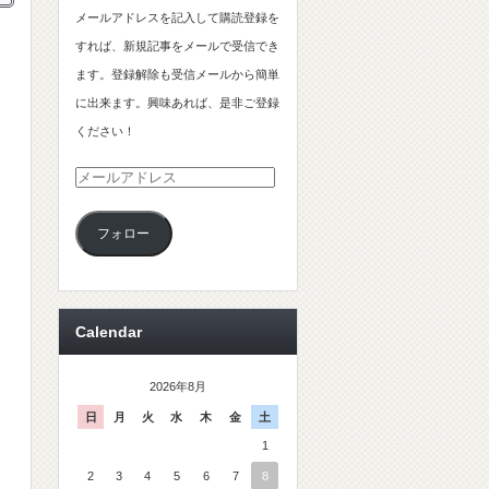
メールアドレスを記入して購読登録を
すれば、新規記事をメールで受信でき
ます。登録解除も受信メールから簡単
に出来ます。興味あれば、是非ご登録
ください！
メ
ー
フォロー
ル
ア
ド
レ
Calendar
ス
2026年8月
日
月
火
水
木
金
土
1
2
3
4
5
6
7
8