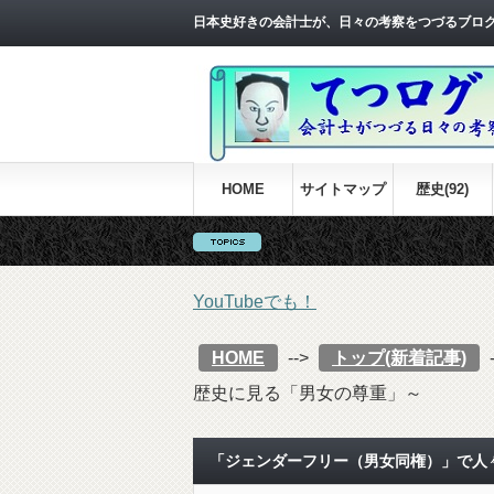
日本史好きの会計士が、日々の考察をつづるブロ
HOME
サイトマップ
歴史(92)
YouTubeでも！
HOME
-->
トップ(新着記事)
歴史に見る「男女の尊重」～
「ジェンダーフリー（男女同権）」で人