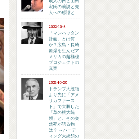
成人の日と山田
宏氏の演説と先
人への感謝と
2022-10-6
「マンハッタン
計画」とは何
か？広島・長崎
原爆を生んだア
メリカの超極秘
プロジェクトの
真実
2021-10-20
トランプ大統領
より先に「アメ
リカファース
ト」で大勝した
「草の根大統
領」と、その突
然死が語る物
は？ ～ハーデ
ィング大統領の