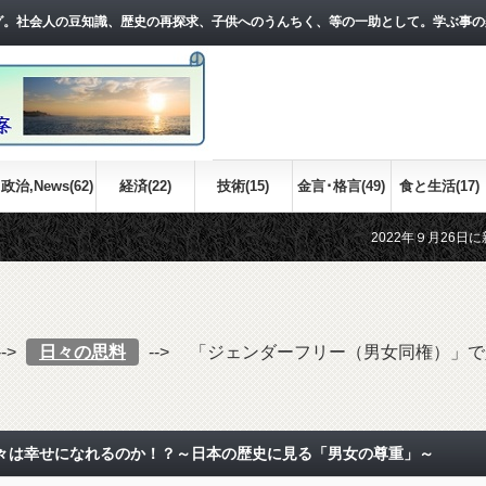
グ。社会人の豆知識、歴史の再探求、子供へのうんちく、等の一助として。学ぶ事の
政治,News(62)
経済(22)
技術(15)
金言･格言(49)
食と生活(17)
2022年９月26日に新しい記事を
江戸時代の世界情勢について、おおま
-->
日々の思料
-->
「ジェンダーフリー（男女同権）」で
々は幸せになれるのか！？～日本の歴史に見る「男女の尊重」～