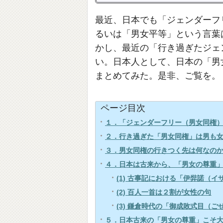
最近、日本でも「ジェンダーフ
るいは「男女平等」という言葉
かし、最近の「行き過ぎたジェ
い。日本人として、日本の「男
まとめてみた。是非、ご覧を。
ページ目次
１．「ジェンダーフリー（男女同権
２．行き過ぎた「男女同権」は男も
３．男女同権の行きつく先は何なの
４．日本は古来から、「男女の尊重
(1) 古事記における「伊弉諾（
(2) 百人一首は２割が女性の句
(3) 鎌倉時代の「御成敗式目（
５．日本古来の「男女の尊重」こそ