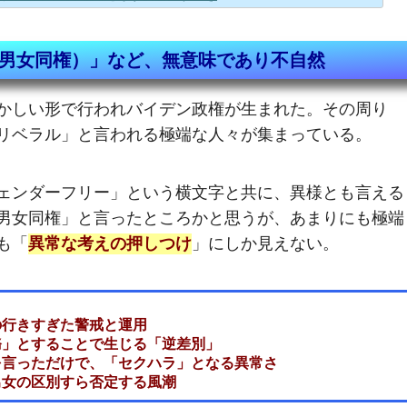
男女同権）」など、無意味であり不自然
かしい形で行われバイデン政権が生まれた。その周り
リベラル」と言われる極端な人々が集まっている。
ェンダーフリー」という横文字と共に、異様とも言える
男女同権」と言ったところかと思うが、あまりにも極端
も「
異常な考えの押しつけ
」にしか見えない。
の行きすぎた警戒と運用
務」とすることで生じる「逆差別」
を言っただけで、「セクハラ」となる異常さ
男女の区別すら否定する風潮