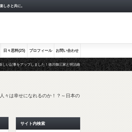
楽しさと共に。
日々思料(25)
プロフィール
お問い合わせ
アップしました！徳川御三家と明治維新との関わりをまとめます。最終回の今回は、
かな流れをシリーズで！
経済指標として押さえておきたい３つの経
人々は幸せになれるのか！？～日本の
サイト内検索