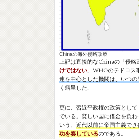
Chinaの海外侵略政策
上記は直接的なChinaの「侵
けではない
。WHOのテドロス
連を中心とした機関は、いつの間
く露呈した。
更に、習近平政権の政策として
でいる。貧しい国に借金を負わ
いう、
近代以前に帝国主義でき
功を奏している
のである。