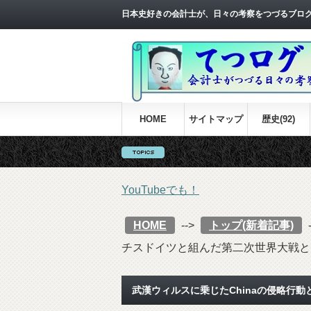
日本史好きの会計士が、日々の考察をつづるブロ
HOME
サイトマップ
歴史(92)
YouTubeでも！
HOME
-->
トップ(新着記事)
チスドイツと組んだ第二次世界大戦と同じ
武漢ウィルスに乗じたChinaの侵略行