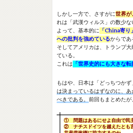
しかし一方で、さすがに
世界が
れは「武漢ウィルス」の数少な
よって、基本的に
「China寄
への批判を強めている
からであ
そしてアメリカは、トランプ大統
ている。
これは
「世界史的にも大きな転
もはや、日本は「どっちつかず
は決まっているはずなのに、あ
べきである。
前回もまとめたが
① 問題はあるにせよ自由で民
② ナチスドイツを越えたとも言
共産党政権に協力するのか