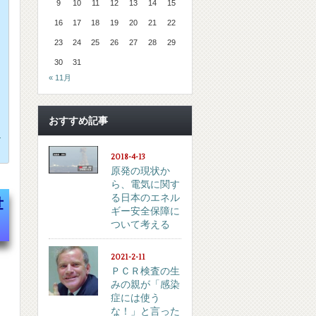
9
10
11
12
13
14
15
16
17
18
19
20
21
22
23
24
25
26
27
28
29
30
31
« 11月
おすすめ記事
！
2018-4-13
原発の現状か
ら、電気に関す
る日本のエネル
世
ギー安全保障に
ついて考える
2021-2-11
ＰＣＲ検査の生
みの親が「感染
症には使う
な！」と言った