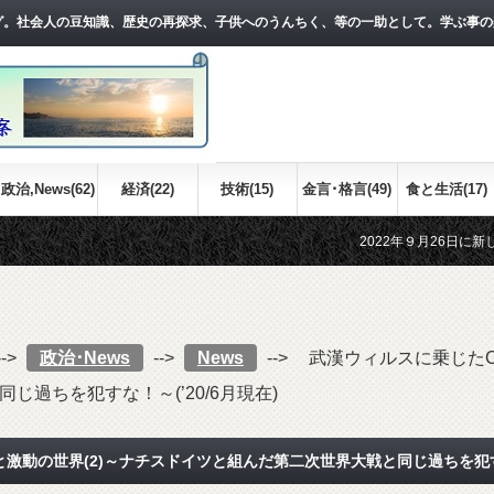
グ。社会人の豆知識、歴史の再探求、子供へのうんちく、等の一助として。学ぶ事の
政治,News(62)
経済(22)
技術(15)
金言･格言(49)
食と生活(17)
2022年９月26日に新しい記事をアッ
江戸時代の世界情勢について、おおまか
-->
政治･News
-->
News
-->
武漢ウィルスに乗じたCh
過ちを犯すな！～(’20/6月現在)
動と激動の世界(2)～ナチスドイツと組んだ第二次世界大戦と同じ過ちを犯