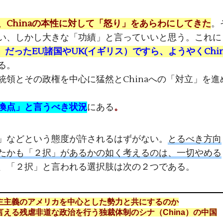
、Chinaの本性に対して「怒り」をあらわにしてきた
。
い、しかし大きな「功績」と言っていいと思う。これに
り」だったEU諸国やUK(イギリス）ですら、ようやくChin
る。
領とその政権を中心に猛然とChinaへの「対立」を進
換点」と言うべき状況
にある
。
」などという態度が許されるはずがない。
とるべき方向
たかも「２択」があるかの如く考えるのは、一切やめる
、「２択」と言われる選択肢は次の２つである。
主主義のアメリカを中心とした勢力と共にするのか
える残虐非道な政治を行う独裁体制のシナ（China）の中国