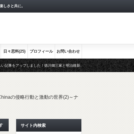
楽しさと共に。
日々思料(25)
プロフィール
お問い合わせ
プしました！徳川御三家と明治維新との関わりをまとめます。最終回の今回は、紀州
な流れをシリーズで！
経済指標として押さえておきたい３つの経済指
inaの侵略行動と激動の世界(2)～ナ
す
サイト内検索