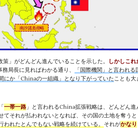
略政策」がどんどん進んでいることを示した。
しかしこれ
事務局長に見ればわかる通り、
「国際機関」と言われる
にか「Chinaの一組織」となり下がっていた
ことも大
「
一帯一路
」と言われるChina拡張戦略は、どんどん進
せてそれが払われないとなれば、その国の土地を奪うと
行われたとんでもない戦略を続けている。
それが
かなり