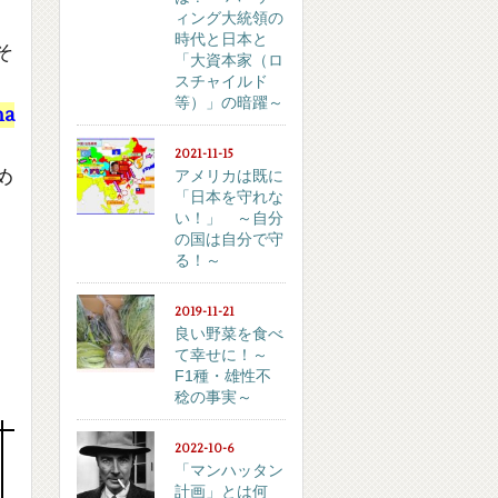
ィング大統領の
時代と日本と
そ
「大資本家（ロ
スチャイルド
等）」の暗躍～
a
2021-11-15
め
アメリカは既に
「日本を守れな
い！」 ～自分
の国は自分で守
る！～
2019-11-21
良い野菜を食べ
て幸せに！～
F1種・雄性不
稔の事実～
2022-10-6
「マンハッタン
計画」とは何