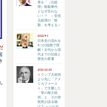
害を「（元総
理）暗殺事件」
となぜ言わな
い！？ ～安倍
元総理の「暗
殺」を考える～
2022-9-1
日本史の流れを
4つの段階で理
だ
解！古代から現
国
代までの伝統と
歴史の変遷
き
2021-10-20
トランプ大統領
より先に「アメ
ん
リカファース
ト」で大勝した
「草の根大統
領」と、その突
然死が語る物
は？ ～ハーデ