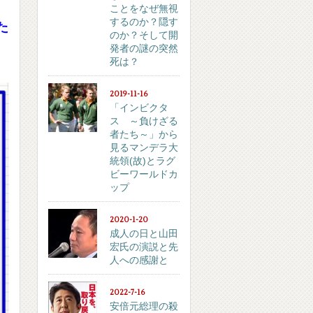
ことをなぜ無視
するのか？隠す
た
のか？そして開
発者の謎の突然
死は？
2019-11-16
「インビクタ
ス ～負けざる
者たち～」から
見るマンデラ大
統領(故)とラグ
ビーワールドカ
ップ
2020-1-20
成人の日と山田
宏氏の演説と先
人への感謝と
2022-7-16
安倍元総理の殺