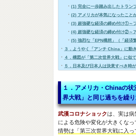
(1) 完全に一歩踏み出したトラ
(2) アメリカが本気になったこ
(3) 超強硬な経済の締め付け①
(4) 超強硬な経済の締め付け②～
(5) 強烈な「EPN構想」（「経
３．ようやく「アンチ China」に
４．構図が「第二次世界大戦」に似
５．日本及び日本人は決意すべき時
１．アメリカ・China
界大戦」と同じ過ちを繰り
武漢コロナショック
は、実は病
による危険や変化が大きくなっ
情勢は「第三次世界大戦に入っ