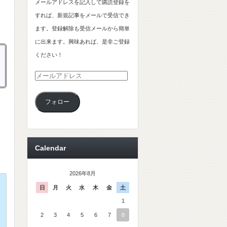
メールアドレスを記入して購読登録を
すれば、新規記事をメールで受信でき
ます。登録解除も受信メールから簡単
に出来ます。興味あれば、是非ご登録
ください！
メ
ー
フォロー
ル
ア
ド
レ
Calendar
ス
2026年8月
日
月
火
水
木
金
土
1
2
3
4
5
6
7
8