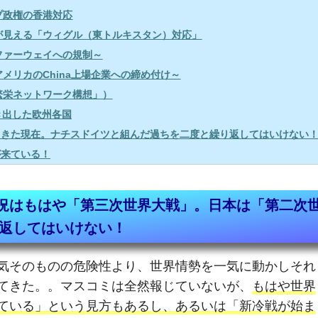
ンプ政権の香港対応
とが見える「ウィグル（東トルキスタン）対応」
～ファーウェイへの規制～
アメリカのChina上場企業への締め付け～
済繁栄ネットワーク構想」）
動き出した欧州各国
てきた現在。ナチスドイツと組んだ過ちを二度と繰り返してはいけない
が来ている！
の状況はもはや「第三次世界大戦」。日本は「第二次
返してはいけない！
気そのものの危険性より、世界情勢を一気に動かしそれ
てきた。。マスコミは全然報じていないが、
もはや世界
ている」という見方もあるし、あるいは「新冷戦が始ま