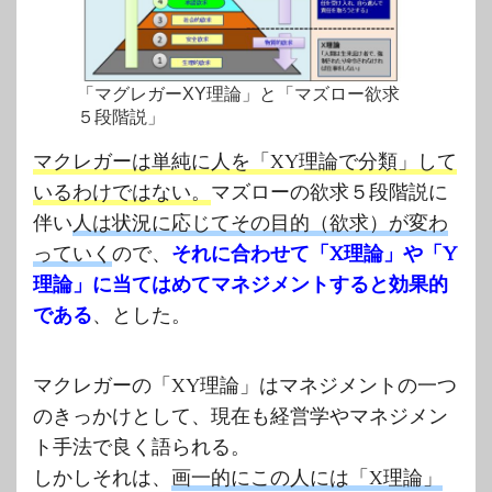
「マグレガーXY理論」と「マズロー欲求
５段階説」
マクレガーは単純に人を「XY理論で分類」して
いるわけではない。
マズローの欲求５段階説に
伴い
人は状況に応じてその目的（欲求）が変わ
っていく
ので、
それに合わせて「X理論」や「Y
理論」に当てはめてマネジメントすると効果的
である
、とした。
マクレガーの「XY理論」はマネジメントの一つ
のきっかけとして、現在も経営学やマネジメン
ト手法で良く語られる。
しかしそれは、
画一的にこの人には「X理論」