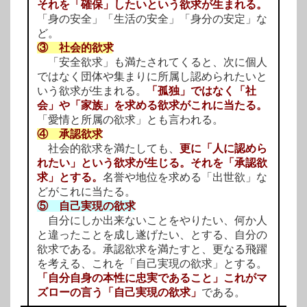
それを「確保」したいという欲求が生まれる。
「身の安全」「生活の安全」「身分の安定」な
ど。
③ 社会的欲求
「安全欲求」も満たされてくると、次に個人
ではなく団体や集まりに所属し認められたいと
いう欲求が生まれる。
「孤独」ではなく「社
会」や「家族」を求める欲求がこれに当たる。
「愛情と所属の欲求」とも言われる。
④ 承認欲求
社会的欲求を満たしても、
更に「人に認めら
れたい」という欲求が生じる。それを「承認欲
求」とする。
名誉や地位を求める「出世欲」な
どがこれに当たる。
⑤ 自己実現の欲求
自分にしか出来ないことをやりたい、何か人
と違ったことを成し遂げたい、とする、自分の
欲求である。承認欲求を満たすと、更なる飛躍
を考える、これを「自己実現の欲求」とする。
「自分自身の本性に忠実であること」これがマ
ズローの言う「自己実現の欲求」
である。