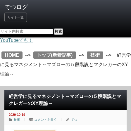
サイト一覧
YouTubeでも！
HOME
-->
トップ(新着記事)
-->
技術
-->
経営学
に見るマネジメント～マズローの５段階説とマクレガーのXY
理論～
経営学に見るマネジメント～マズローの５段階説とマ
クレガーのXY理論～
2020-10-19
技術
コメントを書く
てつ