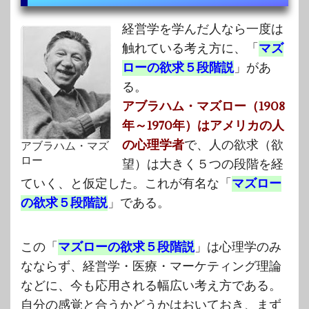
経営学を学んだ人なら一度は
触れている考え方に、「
マズ
ローの欲求５段階説
」があ
る。
アブラハム・マズロー（1908
年～1970年）はアメリカの人
の心理学者
で、人の欲求（欲
アブラハム・マズ
ロー
望）は大きく５つの段階を経
ていく、と仮定した。これが有名な「
マズロー
の欲求５段階説
」である。
この「
マズローの欲求５段階説
」は心理学のみ
なならず、経営学・医療・マーケティング理論
などに、今も応用される幅広い考え方である。
自分の感覚と合うかどうかはおいておき、まず