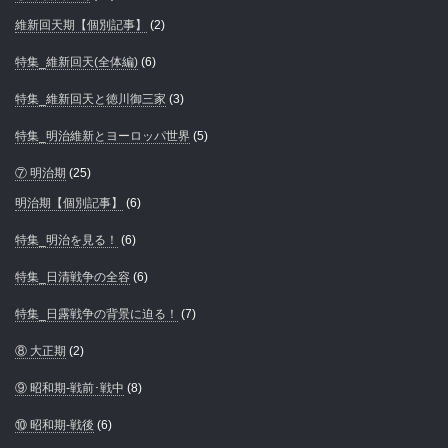
維新回天期【個別記事】
(2)
特集_維新回天(全体編)
(6)
特集_維新回天と徳川御三家
(3)
特集_明治維新とヨーロッパ世界
(5)
⑦ 明治期
(25)
明治期【個別記事】
(6)
特集_明治を見る！
(6)
特集_日清戦争の全容
(6)
特集_日露戦争の背景に迫る！
(7)
⑧ 大正期
(2)
⑨ 昭和期-戦前･戦中
(8)
⑩ 昭和期-戦後
(6)