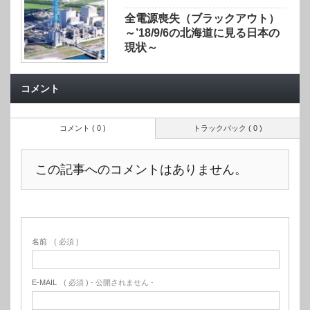
全電源喪失（ブラックアウト）
～’18/9/6の北海道に見る日本の
現状～
コメント
コメント ( 0 )
トラックバック ( 0 )
この記事へのコメントはありません。
名前
( 必須 )
E-MAIL
( 必須 ) - 公開されません -