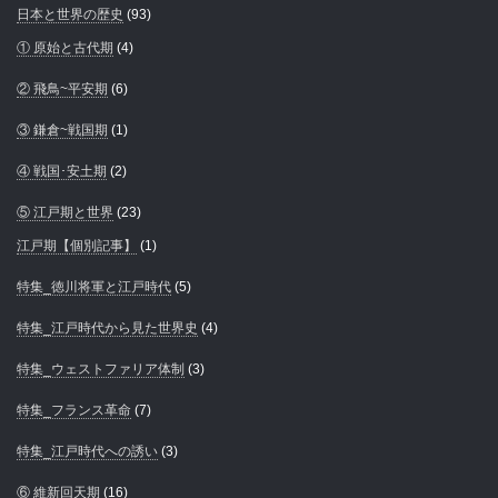
日本と世界の歴史
(93)
① 原始と古代期
(4)
② 飛鳥~平安期
(6)
③ 鎌倉~戦国期
(1)
④ 戦国･安土期
(2)
⑤ 江戸期と世界
(23)
江戸期【個別記事】
(1)
特集_徳川将軍と江戸時代
(5)
特集_江戸時代から見た世界史
(4)
特集_ウェストファリア体制
(3)
特集_フランス革命
(7)
特集_江戸時代への誘い
(3)
⑥ 維新回天期
(16)