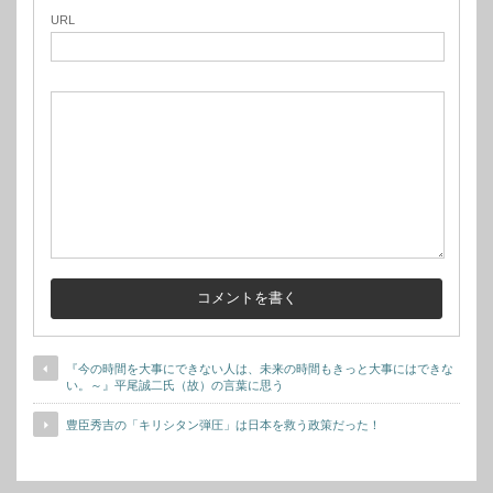
URL
『今の時間を大事にできない人は、未来の時間もきっと大事にはできな
い。～』平尾誠二氏（故）の言葉に思う
豊臣秀吉の「キリシタン弾圧」は日本を救う政策だった！