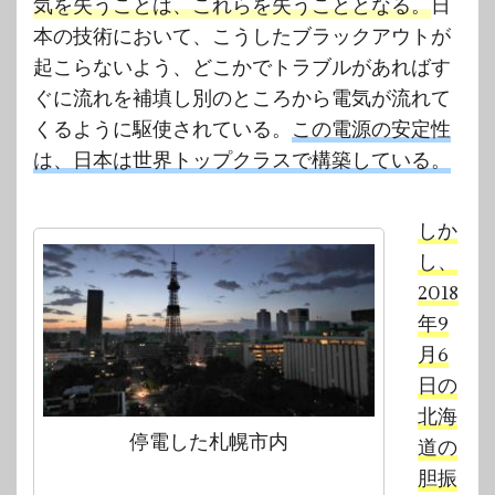
気を失うことは、これらを失うこととなる。
日
本の技術において、こうしたブラックアウトが
起こらないよう、どこかでトラブルがあればす
ぐに流れを補填し別のところから電気が流れて
くるように駆使されている。
この電源の安定性
は、日本は世界トップクラスで構築している。
しか
し、
2018
年9
月6
日の
北海
停電した札幌市内
道の
胆振