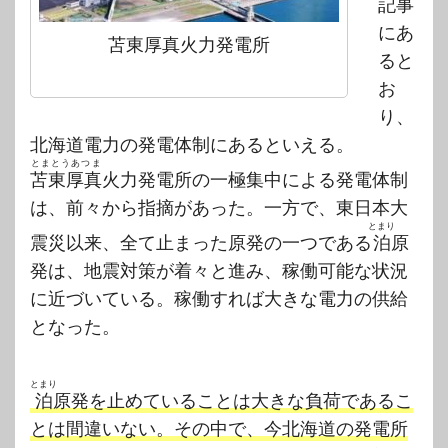
記事
にあ
苫東厚真火力発電所
ると
お
り、
北海道電力の発電体制にあるといえる。
とまとうあつま
苫東厚真
火力発電所の一極集中による発電体制
は、前々から指摘があった。一方で、東日本大
とまり
震災以来、全て止まった原発の一つである
泊
原
発は、地震対策が着々と進み、稼働可能な状況
に近づいている。稼働すれば大きな電力の供給
となった。
とまり
泊
原発を止めていることは大きな負荷であるこ
とは間違いない。その中で、今北海道の発電所