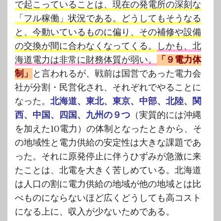
で起こっていることは、現在の発電所の深刻な
「フル稼働」状況である。どうしてもそうなる
と、今動いているものに偏り、その補修や設備
の交換が間に合わなくなってくる。
しかも、北
海道電力は非常に財務体質が弱い。
「９電力体
制」
と言われるが、戦前は国営であった電力会
社が分割・民営化され、それぞれでやることに
なった。
北
海道、東北、東京、中部、北陸、関
西、中国、四国、九州の９つ
（実質的には沖縄
を加えた10電力）の体制となったときから、そ
の地域性と電力供給の安定性は大きな課題であ
った。それに原発停止に伴うひずみが急激に来
たことは、北電を大きく苦しめている。北海道
は人口の割に電力供給の地域が他の地域とは比
べものにならないほど広くどうしても高コスト
になる上に、収入が少ないためである。