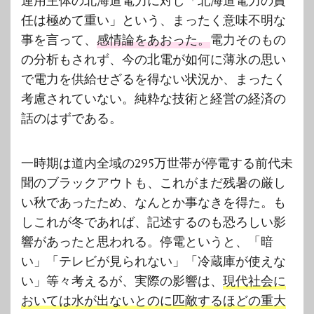
運用主体の北海道電力に対し「北海道電力の責
任は極めて重い」という、まったく意味不明な
事を言って、
感情論をあおった。
電力そのもの
の分析もされず、今の北電が如何に薄氷の思い
で電力を供給せざるを得ない状況か、まったく
考慮されていない。純粋な技術と経営の経済の
話のはずである。
一時期は道内全域の295万世帯が停電する前代未
聞のブラックアウトも、これがまだ残暑の厳し
い秋であったため、なんとか事なきを得た。も
しこれが冬であれば、記述するのも恐ろしい影
響があったと思われる。停電というと、「暗
い」「テレビが見られない」「冷蔵庫が使えな
い」等々考えるが、実際の影響は、
現代社会に
おいては水が出ないとのに匹敵するほどの重大