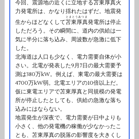
今回、震源地の近くに立地する
苫東厚真
火
力発電所は、かなり揺れたはずだ。地震発
とまとうあつま
生からほどなくして
苫東厚真
発電所は停止
しただろう。その瞬間に、道内の供給は一
気に半分に落ち込み、周波数が急激に低下
した。
北海道は人口も少なく、電力需要自体が小
さい。北電が発表した9月7日の最大需要予
測は380万kW。例えば、東電の最大需要は
4700万kW弱。北電エリアの10倍以上だ。
仮に東電エリアで苫東厚真と同規模の発電
所が停止したとしても、供給の急激な落ち
込みにはならない。
地震発生が深夜で、電力需要が日中よりも
小さく、他の発電機の稼働が少なかったこ
とも、苫東厚真の脱落の影響度を大きくし