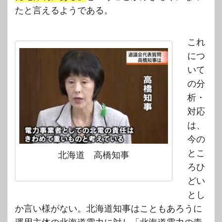
たと言えるようである。
これ
につ
いて
の分
析・
対応
は、
今の
とこ
北海道 高橋知事
ろひ
どい
とし
か言い様がない。北海道知事はこともあろうに