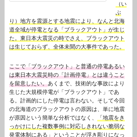
（い
ぶ
り）地方を震源とする地震により、なんと北海
道全域が停電となる「ブラックアウト」が生じ
た。東日本大震災の時でさえ、ブラックアウト
は生じておらず、全体未聞の大事件であった。
ここで「ブラックアウト」と普通の停電あるい
は東日本大震災時の「計画停電」とは違うこと
を留意したい。
あくまで、技術的な事故により
生じた大規模停電が「ブラックアウト」であ
る。計画的にした停電は言わない。そして今回
の北海道のブラックアウトの原因は、単に地震
が原因という簡単な分析ではなく、
「地震をき
っかけにした複数事例に対応しきれない脆弱な
発電体制にある」
ということが浮き彫りになっ