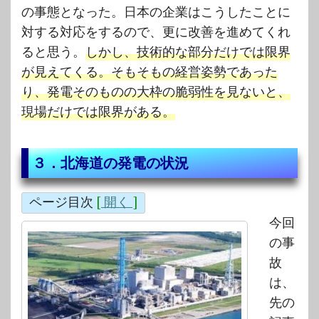
の事態となった。日本の企業はこうしたことに
対する対応をするので、更に改善を進めてくれ
ると思う。
しかし、技術的な部分だけでは限界
が見えてくる。そもそもの経営姿勢であった
り、発電そのものの大枠の脆弱性を見ないと、
現場だけでは限界がある。
３．北海道の発電の状況
ページ目次
[
開く
]
今回
の事
故
は、
先の