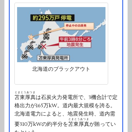
北海道のブラックアウト
とまとうあつま
苫東厚真
は石炭火力発電所で、3機合計で定
格出力が165万kW。道内最大規模を誇る。
北海道電力によると、地震発生時、道内需
とまとうあつま
要310万kWの約半分を
苫東厚真
が賄ってい