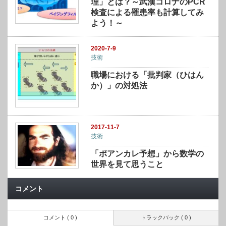
理」とは？～武漢コロナのPCR
検査による罹患率も計算してみ
よう！～
2020-7-9
技術
職場における「批判家（ひはん
か）」の対処法
2017-11-7
技術
「ポアンカレ予想」から数学の
世界を見て思うこと
コメント
コメント ( 0 )
トラックバック ( 0 )