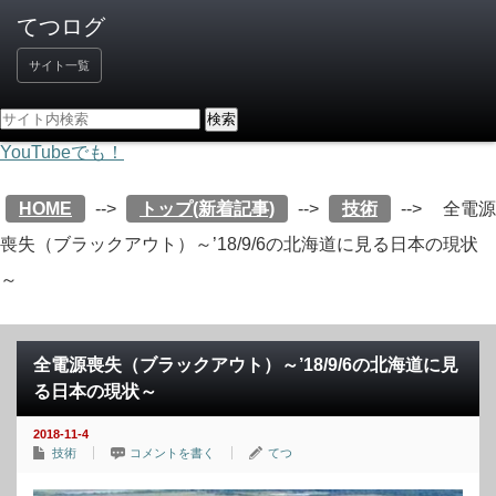
サイト一覧
YouTubeでも！
HOME
-->
トップ(新着記事)
-->
技術
-->
全電源
喪失（ブラックアウト）～’18/9/6の北海道に見る日本の現状
～
全電源喪失（ブラックアウト）～’18/9/6の北海道に見
る日本の現状～
2018-11-4
技術
コメントを書く
てつ