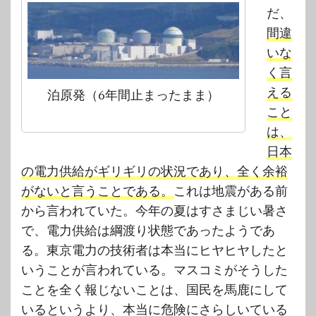
だ、
間違
いな
く言
える
泊原発（6年間止まったまま）
こと
は、
日本
の電力供給がギリギリの状況であり、全く余裕
がないと言うことである。
これは地震がある前
から言われていた。今年の夏はすさまじい暑さ
で、電力供給は綱渡り状態であったようであ
る。東京電力の技術者は本当にヒヤヒヤしたと
いうことが言われている。マスコミがそうした
ことを全く報じないことは、国民を馬鹿にして
いるというより、本当に危険にさらしいている