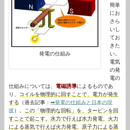
簡単
にお
さら
いし
てお
きた
発電の仕組み
い。
電気
の発
電の
仕組みについては、
電磁誘導
によるものであ
り、
コイルを物理的に回すことで、電力が発生
する
（過去記事：
➡発電の仕組みと日本の現
状
）。
この「物理的な回転」を、タービンを回
すことで起こす。水力で行えば水力発電、火力
による蒸気で行えば火力発電、原子力による蒸