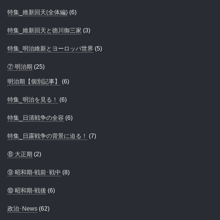
特集_維新回天(全体編)
(6)
特集_維新回天と徳川御三家
(3)
特集_明治維新とヨーロッパ世界
(5)
⑦ 明治期
(25)
明治期【個別記事】
(6)
特集_明治を見る！
(6)
特集_日清戦争の全容
(6)
特集_日露戦争の背景に迫る！
(7)
⑧ 大正期
(2)
⑨ 昭和期-戦前･戦中
(8)
⑩ 昭和期-戦後
(6)
政治･News
(62)