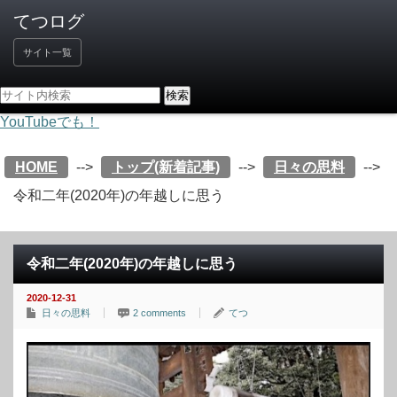
サイト一覧
YouTubeでも！
HOME
-->
トップ(新着記事)
-->
日々の思料
-->
令和二年(2020年)の年越しに思う
令和二年(2020年)の年越しに思う
2020-12-31
日々の思料
2 comments
てつ