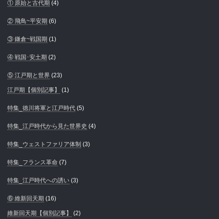
① 原始と古代期
(4)
② 飛鳥~平安期
(6)
③ 鎌倉~戦国期
(1)
④ 戦国･安土期
(2)
⑤ 江戸期と世界
(23)
江戸期【個別記事】
(1)
特集_徳川将軍と江戸時代
(5)
特集_江戸時代から見た世界史
(4)
特集_ウェストファリア体制
(3)
特集_フランス革命
(7)
特集_江戸時代への誘い
(3)
⑥ 維新回天期
(16)
維新回天期【個別記事】
(2)