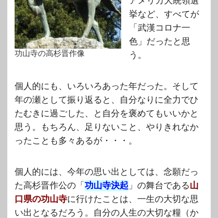
アメリカ大統領選
挙など、すべてが
「武漢コロナ一
色」だったと思
功山寺の高杉晋作像
う。
個人的にも、いろいろあった年だった。そして
年の瀬として振り返ると、自分なりに全力でひ
たむきに過ごした、と自分を褒めてもいいかと
思う。もちろん、足りないこと、やりきれなか
ったことも多々あるが・・・。
個人的には、今年の思い出としては、念願だっ
た高杉晋作公の「
功山寺決起
」の舞台である
山
口県の功山寺
に行けたことは、一生の大切な思
い出となるだろう。自分の人生の大切な糧（か