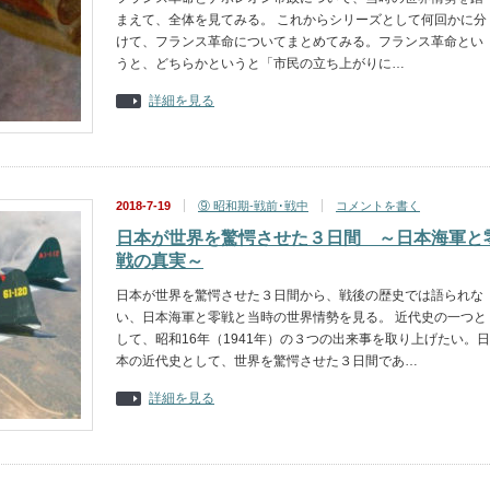
まえて、全体を見てみる。 これからシリーズとして何回かに分
けて、フランス革命についてまとめてみる。フランス革命とい
うと、どちらかというと「市民の立ち上がりに…
詳細を見る
2018-7-19
⑨ 昭和期-戦前･戦中
コメントを書く
日本が世界を驚愕させた３日間 ～日本海軍と
戦の真実～
日本が世界を驚愕させた３日間から、戦後の歴史では語られな
い、日本海軍と零戦と当時の世界情勢を見る。 近代史の一つと
して、昭和16年（1941年）の３つの出来事を取り上げたい。日
本の近代史として、世界を驚愕させた３日間であ…
詳細を見る