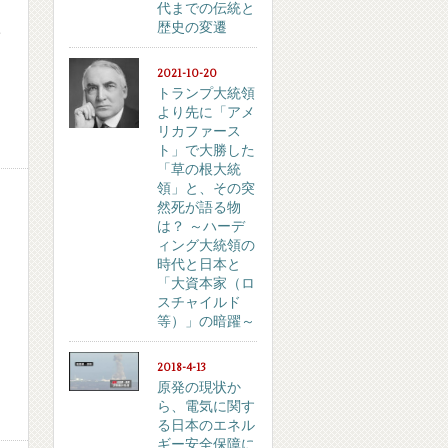
代までの伝統と
歴史の変遷
全
2021-10-20
トランプ大統領
より先に「アメ
リカファース
ト」で大勝した
「草の根大統
領」と、その突
然死が語る物
は？ ～ハーデ
ィング大統領の
時代と日本と
「大資本家（ロ
スチャイルド
等）」の暗躍～
2018-4-13
原発の現状か
ら、電気に関す
る日本のエネル
ギー安全保障に