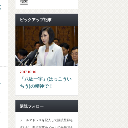
革
ピックアップ記事
2017-10-30
「八紘一宇」(はっこうい
革
ちう)の精神で！
購読フォロー
1
メールアドレスを記入して購読登録を
すれば、新規記事をメールで受信でき