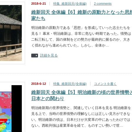
2018-6-21
特集_維新回天(全体編)
2 comments
維新回天 全体編【6】維新の原動力となった思
家たち
明治維新の原動力である「思想」を形成していった志士たちを
見る！ 幕末・明治維新は、非常に危ない時期であった。情勢は
二転三転して、国の体制をどの勢力が最終的に握るのか、大き
く揺れながら進められていた。しかし、全体か…
詳細を見る
2018-6-12
特集_維新回天(全体編)
コメントを書く
維新回天 全体編【5】明治維新の頃の世界情勢
日本との関わり
明治維新期の世界情勢と、関連していく日本を見る 明治維新を
見る上で、当時の世界情勢の理解なしには正しい見方ができな
い。明治維新の頃は、日本だけが大変革の中にあったわけでは
ない。西欧列強は産業革命を経て、ものすごい勢いで世…