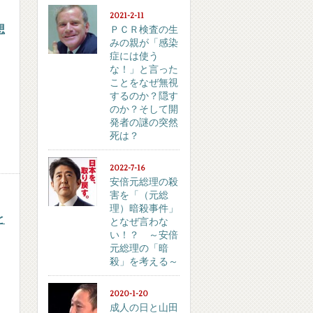
2021-2-11
想
ＰＣＲ検査の生
みの親が「感染
症には使う
な！」と言った
ことをなぜ無視
するのか？隠す
のか？そして開
発者の謎の突然
死は？
2022-7-16
安倍元総理の殺
害を「（元総
理）暗殺事件」
と
となぜ言わな
い！？ ～安倍
元総理の「暗
殺」を考える～
2020-1-20
成人の日と山田