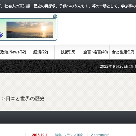
グ。社会人の豆知識、歴史の再探求、子供へのうんちく、等の一助として。学ぶ事の
政治,News(62)
経済(22)
技術(15)
金言･格言(49)
食と生活(17)
2022年９月26日に新しい記事をア
江戸時代の世界情勢について、おおまか
-->
日本と世界の歴史
2018-10-4
特集_フランス革命
2 comments