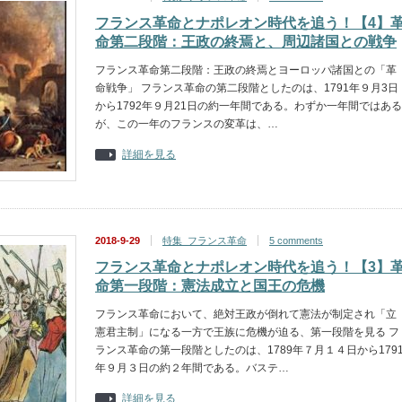
フランス革命とナポレオン時代を追う！【4】
命第二段階：王政の終焉と、周辺諸国との戦争
フランス革命第二段階：王政の終焉とヨーロッパ諸国との「革
命戦争」 フランス革命の第二段階としたのは、1791年９月3日
から1792年９月21日の約一年間である。わずか一年間ではある
が、この一年のフランスの変革は、…
詳細を見る
2018-9-29
特集_フランス革命
5 comments
フランス革命とナポレオン時代を追う！【3】
命第一段階：憲法成立と国王の危機
フランス革命において、絶対王政が倒れて憲法が制定され「立
憲君主制」になる一方で王族に危機が迫る、第一段階を見る フ
ランス革命の第一段階としたのは、1789年７月１４日から179
年９月３日の約２年間である。バステ…
詳細を見る