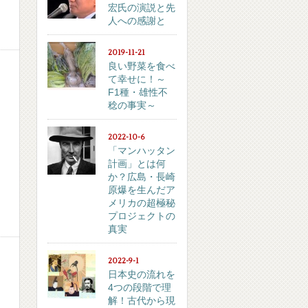
宏氏の演説と先
人への感謝と
2019-11-21
良い野菜を食べ
て幸せに！～
F1種・雄性不
稔の事実～
2022-10-6
「マンハッタン
計画」とは何
か？広島・長崎
原爆を生んだア
メリカの超極秘
プロジェクトの
真実
2022-9-1
日本史の流れを
4つの段階で理
解！古代から現