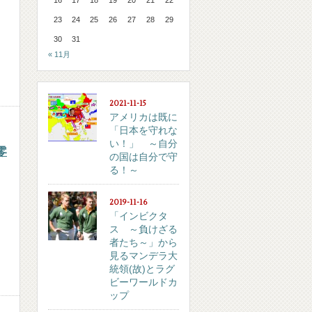
23
24
25
26
27
28
29
30
31
« 11月
2021-11-15
アメリカは既に
「日本を守れな
い！」 ～自分
零
の国は自分で守
る！～
2019-11-16
「インビクタ
ス ～負けざる
者たち～」から
見るマンデラ大
統領(故)とラグ
ビーワールドカ
ップ