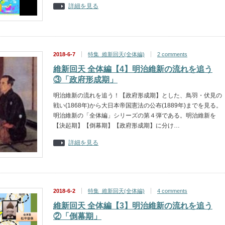
詳細を見る
2018-6-7
特集_維新回天(全体編)
2 comments
維新回天 全体編【4】明治維新の流れを追う
③「政府形成期」
明治維新の流れを追う！【政府形成期】とした、鳥羽・伏見の
戦い(1868年)から大日本帝国憲法の公布(1889年)までを見る。
明治維新の「全体編」シリーズの第４弾である。明治維新を
【決起期】【倒幕期】【政府形成期】に分け…
詳細を見る
2018-6-2
特集_維新回天(全体編)
4 comments
維新回天 全体編【3】明治維新の流れを追う
②「倒幕期」