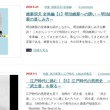
2018-5-23
特集_維新回天(全体編)
4 comments
維新回天 全体編【1】明治維新への誘い ～明治
新の楽しみ方～
明治維新の全体像を紹介しながら、明治維新の楽しみ方を解
説！ これからシリーズで何回かにわけて、明治維新について
「全体編」としてまとめてみた。私なりに分類してまとめた決
定版である。維新を知ることは、今の日本を知ることと思う…
詳細を見る
2018-3-1
特集_徳川将軍と江戸時代
,
お勧め特集②
2 commen
江戸時代に挑む！【5】江戸時代の思想史 
「武士道」を探る～
江戸時代の思想史を見て、当時の「武士道」を探る 「武士
道」というとどのように感じるだろうか。「武士道」の名付け
親は、1900年頃にアメリカで発刊された新渡戸稲造氏の
「Bushido: The Soul of Ja…