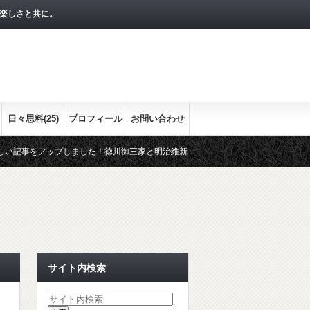
楽しさと共に。
日々思料(25)
プロフィール
お問い合わせ
ップしました！徳川御三家と明治維新との関わりをまとめます。最終回の今回は、紀
な流れをシリーズで！
経済指標として押さえておきたい３つの経済指
サイト内検索