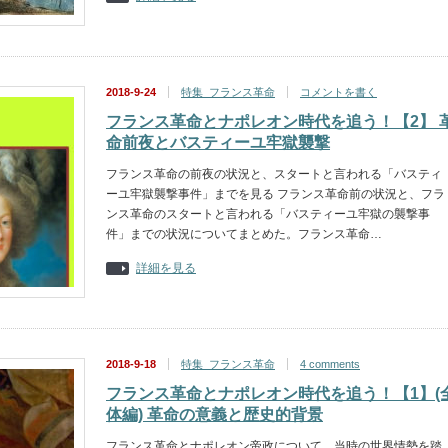
2018-9-24
特集_フランス革命
コメントを書く
フランス革命とナポレオン時代を追う！【2】 
命前夜とバスティーユ牢獄襲撃
フランス革命の前夜の状況と、スタートと言われる「バスティ
ーユ牢獄襲撃事件」までを見る フランス革命前の状況と、フラ
ンス革命のスタートと言われる「バスティーユ牢獄の襲撃事
件」までの状況についてまとめた。フランス革命…
詳細を見る
2018-9-18
特集_フランス革命
4 comments
フランス革命とナポレオン時代を追う！【1】(
体編) 革命の意義と歴史的背景
フランス革命とナポレオン帝政について、当時の世界情勢を踏