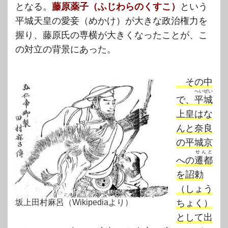
となる。
藤原薬子（ふじわらのくすこ）
という
平城天皇の愛妾（めかけ）が大きな政治権力を
握り、藤原氏の専横が大きくなったことが、こ
の対立の背景にあった。
その中
へいぜい
で、
平城
上皇はな
んと奈良
の平城京
せんと
への
遷都
を詔勅
（しょう
ちょく）
坂上田村麻呂（Wikipediaより）
として出