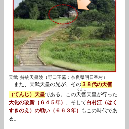
天武･持統天皇陵（野口王墓：奈良県明日香村）
また、天武天皇の兄が、その
３８代の天智
てんじ
（てんじ）天皇
である。この
天智
天皇が行った
大化の改新（６４５年）
、そして
白村江（はく
すきのえ）の戦い（６６３年）
もこの時代であ
る。