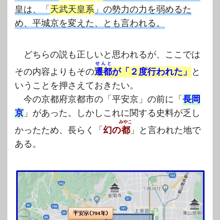
皇は、「
天武天皇系
」の勢力の力を弱めるた
め、平城京を変えた、とも言われる。
どちらの説も正しいと思われるが、ここでは
せんと
その内容よりもその
遷都
が「２度行われた」
と
いうことを押さえておきたい。
今の京都府京都市の「平安京」の前に「
長岡
京
」があった。しかしこれに関する史料が乏し
みやこ
かったため、長らく「
幻の
都
」と言われた地で
ある。