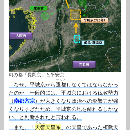
幻の都「長岡京」と平安京
せんと
なぜ、平城京から
遷都
しなくてはならなかっ
たのか。一般的には、平城京における仏教勢力
（
南都六宗
）が大きくなり政治への影響力が強
くなりすぎたため、平城京の地を離れるしかな
い、と判断されたと言われる。
てんじ
また、「
天智
天皇系
」の天皇であった桓武天