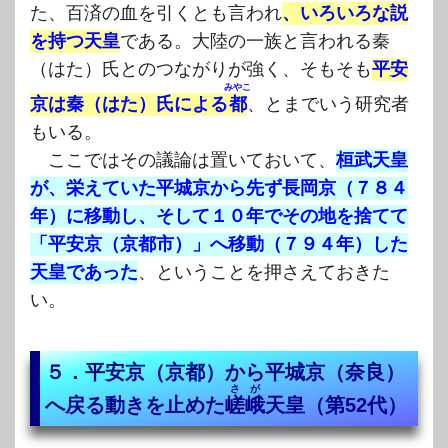
た、百済の血を引くとも言われ
、いろいろな説
を持つ天皇
である。大陸の一族と言われる秦
（はた）氏とのつながりが強く、そもそも
平安
みやこ
京は秦（はた）氏による
都
、とまでいう研究者
もいる。
ここではその議論は置いておいて、
桓武天皇
が、栄えていた平城京から先ず長岡京（７８４
年）に移動し、そして１０年でその地を捨てて
「平安京（京都市）」へ移動（７９４年）した
天皇であった
、ということを押さえておきた
い。
５．平安京（京都）から平城京（奈良）
さが
へ戻る動きを止めた
嵯峨
天皇（第52代）