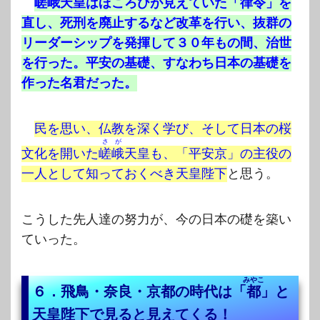
嵯峨
天皇はほころびが見えていた「律令」を
直し、死刑を廃止するなど改革を行い、抜群の
リーダーシップを発揮して３０年もの間、治世
を行った。平安の基礎、すなわち日本の基礎を
作った名君だった。
民を思い、仏教を深く学び、そして日本の桜
さが
文化を開いた
嵯峨
天皇も、「平安京」の主役の
一人として知っておくべき天皇陛下
と思う。
こうした先人達の努力が、今の日本の礎を築い
ていった。
みやこ
６．飛鳥・奈良・京都の時代は「
都
」と
天皇陛下で見ると見えてくる！