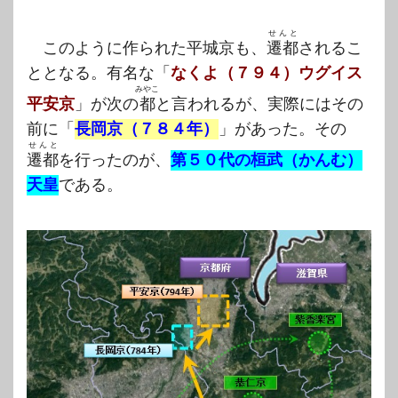
せんと
このように作られた平城京も、
遷都
されるこ
ととなる。有名な「
なくよ（７９４）ウグイス
みやこ
平安京
」が次の
都
と言われるが、実際にはその
前に「
長岡京（７８４年）
」があった。その
せんと
遷都
を行ったのが、
第５０代の桓武（かんむ）
天皇
である。