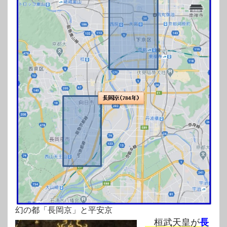
幻の都「長岡京」と平安京
桓武天皇が
長