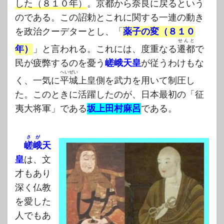
した（８１０年）
。京都から奈良に戻るという
のである。この詔勅とこれに関する一連の動き
を政治クーデターとし、「
薬子の変（８１０
せんと
年）
」と言われる。これには、度重なる
遷都
で
民が疲弊するのを憂う
嵯峨天皇
が従うわけもな
へいぜい
く、一気に
平城
上皇側を武力を用いて制圧し
た。このときに活躍したのが、日本最初の「征
夷大将軍」である
坂上田村麻呂
である。
さが
嵯峨
天
皇
は、文
才もあり
深く仏教
を愛した
人でもあ