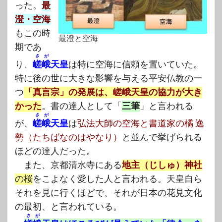
った。
最
澄・空海
もこの時
最澄と空海
期であ
さが
り、
嵯峨
天皇
は特に空海に信頼を置いていた。
特に後の世に大きな影響を与える平安仏教の一
つ
「真言宗」の発展は、嵯峨天皇の協力が大き
かった
。書の達人として「
三筆
」と言われる
さが
が、
嵯峨
天皇
は
弘法大師の空海と書道家の橘 逸
勢（たちばなのはやなり）
と並んで挙げられる
ほどの達人だった。
また、京都清水寺にある
地主（じしゅ）神社
の桜
をこよなく愛した人と言われる。天皇自ら
それを見に行くほどで、それが日本の花見文化
の最初、と言われている。
さが