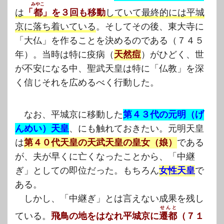
みやこ
は
「
都
」を３回も移動
していて最終的には平城
京に落ち着いている
。そしてその後、東大寺に
「大仏」を作ることを決めるのである（７４５
年）。当時は特に疫病（
天然痘
）がひどく、世
が不安になる中、聖武天皇は特に「仏教」を深
く信じそれを広めるべく行動した。
なお、平城京に移動した
第４３代の元明（げ
んめい）天皇
、にも触れておきたい。元明天皇
は
第４０代天皇の天武天皇の皇女（娘）
である
が、夫が早くに亡くなったことから、「中継
ぎ」としての即位だった。もちろん
女性天皇
で
ある。
しかし、「中継ぎ」とは言えない成果を残し
せんと
ている。
飛鳥の地をはなれ平城京に
遷都
（７１