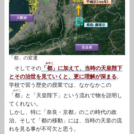
「都」の変遷
みやこ
そしてその
「
都
」に加えて、当時の天皇陛下
とその治世を見ていくと、更に理解が深まる
。
学校で習う歴史の授業では、なかなかこの
みやこ
「
都
」と「天皇陛下」という流れで物を説明し
てくれない。
しかし、特に「奈良・京都」のこの時代の政
治、そして「都の移動」には、当時の天皇の流
れを見る事が不可欠と思う。