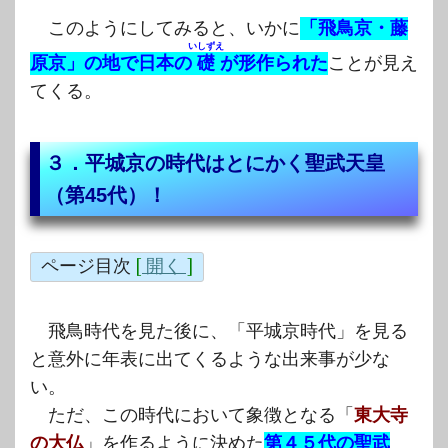
このようにしてみると、いかに
「飛鳥京・藤
いしずえ
原京」の地で日本の
礎
が形作られた
ことが見え
てくる。
３．平城京の時代はとにかく聖武天皇
（第45代）！
ページ目次
[
開く
]
飛鳥時代を見た後に、「平城京時代」を見る
と意外に年表に出てくるような出来事が少な
い。
ただ、この時代において象徴となる「
東大寺
の大仏
」を作るように決めた
第４５代の聖武