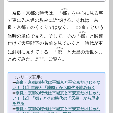
みやこ
奈良・京都の時代は、「
都
」を中心に見る事
で更に先人達の歩みに近づける。それは「奈
良・京都」のくくりではなく、「○○京」という
みやこ
当時の単位で見る。そして、その「
都
」と関連
付けて天皇陛下の名前を見ていくと、時代が更
みやこ
に鮮明に見えてくる。「
都
」と天皇の治世をま
とめてみた。是非、ご覧を。
（シリーズ記事）
➡
奈良・京都の時代は平城京と平安京だけじゃな
い！【1】年表と「地図」から時代を読み解く
➡
奈良・京都の時代は平城京と平安京だけじゃな
い！【2】「都」とその時代の「天皇」から歴史
を見る
➡
奈良・京都の時代は平城京と平安京だけじゃな