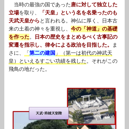
当時の最強の国であった
唐に対して独立した
立場
を取り、
「天皇」という名を名乗ったのも
天武天皇から
と言われる。神仏に厚く、日本古
来の土着の神々を重視し、
今の「神道」の基礎
を作った
。
日本の歴史をまとめるべく古事記の
変遷を指示し、律令による政治を目指した。
ま
さに、
「
第二の建国
」（第一は初代の神武天
皇）といえるすごい功績を残した
。それがこの
飛鳥の地だった。