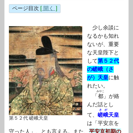
ページ目次
[
開く
]
少し余談に
なるかも知れ
ないが、重要
な天皇陛下と
して
第５２代
の嵯峨（さ
が）天皇
に触
れたい。
みやこ
「
都
」が絡
んだ話とし
さが
て、
嵯峨
天皇
第５２代 嵯峨天皇
は「平安京を
守った人」、とも言える。また、
平安京初期の