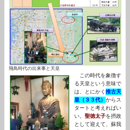
飛鳥時代の出来事と天皇
この時代を象徴す
る天皇という意味で
は、とにかく
推古天
皇（３３代）
からス
タートと考えればい
い。
聖徳太子
を摂政
として迎えて、蘇我