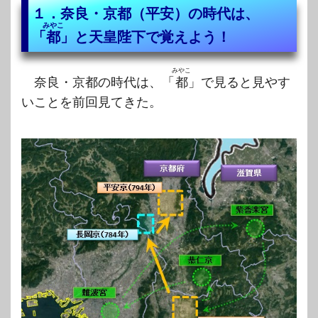
１．奈良・京都（平安）の時代は、
みやこ
「
都
」と天皇陛下で覚えよう！
みやこ
奈良・京都の時代は、「
都
」で見ると見やす
いことを前回見てきた。