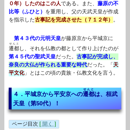
０年）したのはこの人
である。また、
藤原の不
比等（ふひと）
を重用し、父の天武天皇が作成
を指示した
古事記を完成させた（７１２年）
。
第４３代の元明天皇
が藤原京から平城京に
せんと
遷都
し、それを仏教の都として作り上げたのが
第４５代の聖武天皇
だった。
古事記が完成し、
奈良の大仏が作られる重要な時代
だった。「
天
平文化
」とはこの頃の貴族・仏教文化を言う。
せんと
４．平城京から平安京への
遷都
は、桓武
天皇（第50代）！
ページ目次
[
開く
]