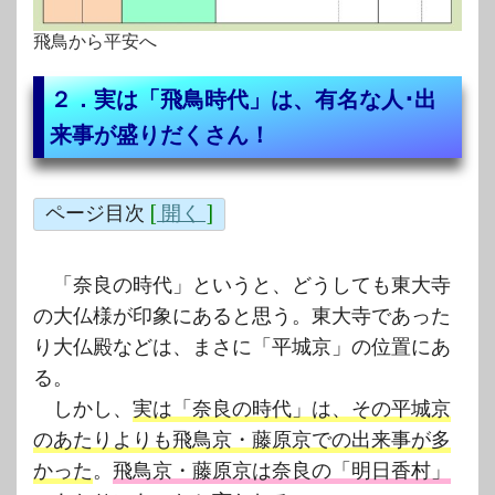
飛鳥から平安へ
２．実は「飛鳥時代」は、有名な人･出
来事が盛りだくさん！
ページ目次
[
開く
]
「奈良の時代」というと、どうしても東大寺
の大仏様が印象にあると思う。東大寺であった
り大仏殿などは、まさに「平城京」の位置にあ
る。
しかし、
実は「奈良の時代」は、その平城京
のあたりよりも飛鳥京・藤原京での出来事が多
かった
。
飛鳥京・藤原京は奈良の「明日香村」