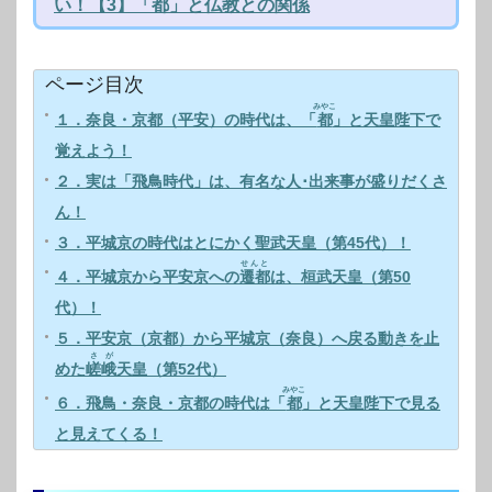
い！【3】「都」と仏教との関係
ページ目次
みやこ
１．奈良・京都（平安）の時代は、「
都
」と天皇陛下で
覚えよう！
２．実は「飛鳥時代」は、有名な人･出来事が盛りだくさ
ん！
３．平城京の時代はとにかく聖武天皇（第45代）！
せんと
４．平城京から平安京への
遷都
は、桓武天皇（第50
代）！
５．平安京（京都）から平城京（奈良）へ戻る動きを止
さが
めた
嵯峨
天皇（第52代）
みやこ
６．飛鳥・奈良・京都の時代は「
都
」と天皇陛下で見る
と見えてくる！