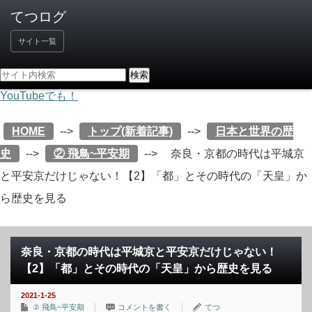
サイト一覧
YouTubeでも！
HOME
-->
トップ(新着記事)
-->
日本と世界の歴
史
-->
② 飛鳥~平安期
-->
奈良・京都の時代は平城京
と平安京だけじゃない！【2】「都」とその時代の「天皇」か
ら歴史を見る
奈良・京都の時代は平城京と平安京だけじゃない！
【2】「都」とその時代の「天皇」から歴史を見る
2021-1-25
② 飛鳥~平安期
コメントを書く
てつ