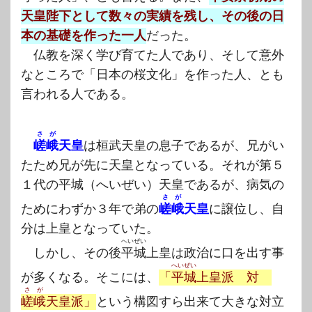
天皇陛下として数々の実績を残し、その後の日
本の基礎を作った一人
だった。
仏教を深く学び育てた人であり、そして意外
なところで「日本の桜文化」を作った人、とも
言われる人である。
さが
嵯峨
天皇
は桓武天皇の息子であるが、兄がい
たため兄が先に天皇となっている。それが第５
１代の平城（へいぜい）天皇であるが、病気の
さが
ためにわずか３年で弟の
嵯峨
天皇
に譲位し、自
分は上皇となっていた。
へいぜい
しかし、その後
平城
上皇は政治に口を出す事
へいぜい
が多くなる。そこには、
「
平城
上皇派 対
さが
嵯峨
天皇派」
という構図すら出来て大きな対立