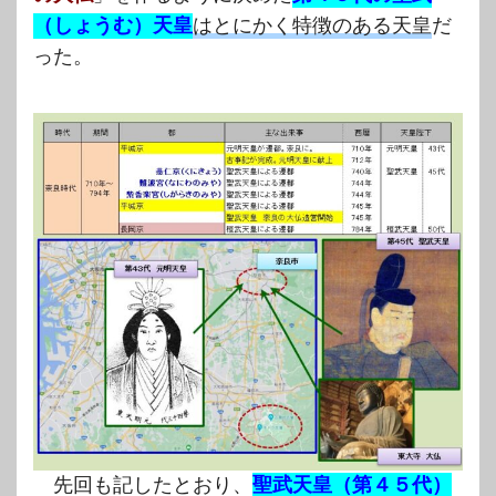
（しょうむ）天皇
はとにかく特徴のある天皇
だ
った。
先回も記したとおり、
聖武天皇（第４５代）