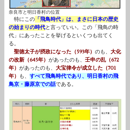
奈良市と明日香村の位置
特にこの
「飛鳥時代」は、まさに日本の歴史
の始まりの時代
と言っていい。この「飛鳥の時
代」にあったことを挙げるといくつも出てく
る。
聖徳太子が摂政になった（593年）
のも、
大化
の改新（645年）
があったのも、
壬申の乱（672
年）
があったのも、
大宝律令が成立した（701
年）
も、
すべて飛鳥時代であり、明日香村の飛
鳥京・藤原京での話
である。