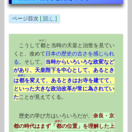
ページ目次
[
開く
]
みやこ
こうして
都
と当時の天皇と治世を見てい
くと、改めて
日本の歴史の古さを感じられ
る
。そして、
当時からいろいろな政変など
があり、天皇陛下を中心として、あるとき
みやこ
は
都
を変えて、あるときはお寺を建てて、
といった大きな政治改革が常に為されてい
た
ことが見えてくる。
歴史の学び方はいろいろだが、
奈良・京
みやこ
都の時代はまず「
都
の位置」を理解した上