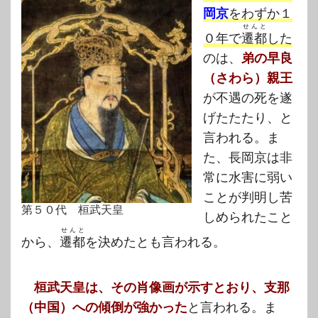
岡京
をわずか１
せんと
０年で
遷都
した
のは、
弟の早良
（さわら）親王
が不遇の死を遂
げたたたり、と
言われる。ま
た、長岡京は非
常に水害に弱い
ことが判明し苦
第５０代 桓武天皇
しめられたこと
せんと
から、
遷都
を決めたとも言われる。
桓武天皇は、その肖像画が示すとおり、支那
（中国）への傾倒が強かった
と言われる。ま