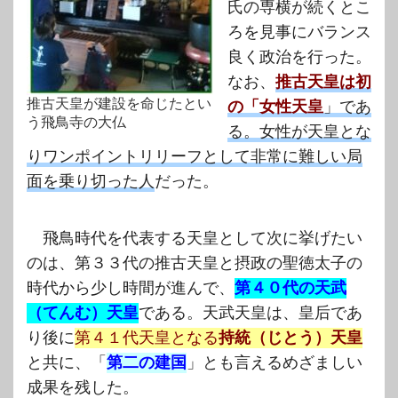
氏の専横が続くとこ
ろを見事にバランス
良く政治を行った。
なお、
推古天皇は初
推古天皇が建設を命じたとい
の「女性天皇
」であ
う飛鳥寺の大仏
る。女性が天皇とな
りワンポイントリリーフとして非常に難しい局
面を乗り切った人
だった。
飛鳥時代を代表する天皇として次に挙げたい
のは、第３３代の推古天皇と摂政の聖徳太子の
時代から少し時間が進んで、
第４０代の天武
（てんむ）天皇
である。天武天皇は、皇后であ
り後に
第４１代天皇となる
持統（じとう）天皇
と共に、「
第二の建国
」とも言えるめざましい
成果を残した。