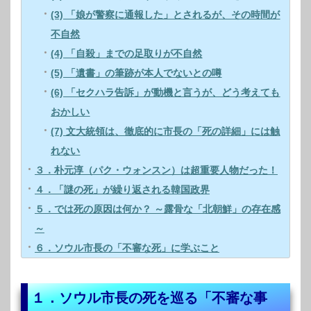
(3) 「娘が警察に通報した」とされるが、その時間が
不自然
(4) 「自殺」までの足取りが不自然
(5) 「遺書」の筆跡が本人でないとの噂
(6) 「セクハラ告訴」が動機と言うが、どう考えても
おかしい
(7) 文大統領は、徹底的に市長の「死の詳細」には触
れない
３．朴元淳（パク・ウォンスン）は超重要人物だった！
４．「謎の死」が繰り返される韓国政界
５．では死の原因は何か？ ～露骨な「北朝鮮」の存在感
～
６．ソウル市長の「不審な死」に学ぶこと
１．ソウル市長の死を巡る「不審な事