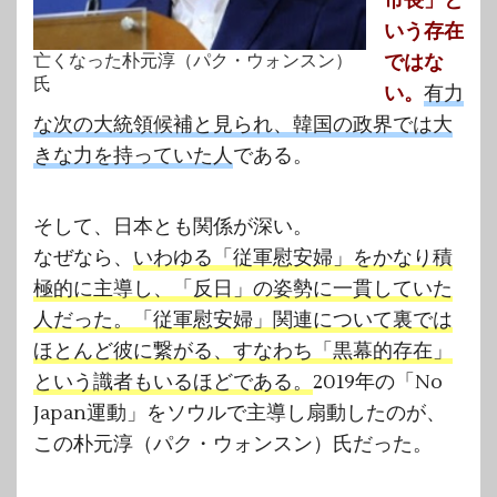
市長」と
いう存在
ではな
亡くなった朴元淳（パク・ウォンスン）
氏
い。
有力
な次の大統領候補と見られ、韓国の政界では大
きな力を持っていた人
である。
そして、日本とも関係が深い。
なぜなら、
いわゆる「従軍慰安婦」をかなり積
極的に主導し、「反日」の姿勢に一貫していた
人だった。「従軍慰安婦」関連について裏では
ほとんど彼に繋がる、すなわち「黒幕的存在」
という識者もいるほどである。
2019年の「No
Japan運動」をソウルで主導し扇動したのが、
この朴元淳（パク・ウォンスン）氏だった。