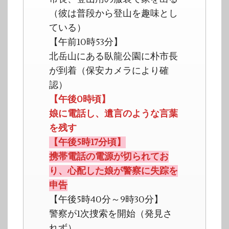
（彼は普段から登山を趣味とし
ている）
【午前10時53分】
北岳山にある臥龍公園に朴市長
が到着（保安カメラにより確
認）
【午後0時頃】
娘に電話し、遺言のような言葉
を残す
【午後5時17分頃】
携帯電話の電源が切られてお
り、心配した娘が警察に失踪を
申告
【午後5時40分～9時30分】
警察が1次捜索を開始（発見さ
れず）