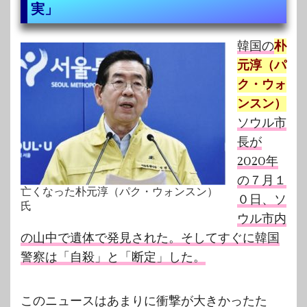
実」
韓国の
朴
元淳（パ
ク・ウォ
ンスン）
ソウル市
長が
2020年
の７月１
亡くなった朴元淳（パク・ウォンスン）
０日、ソ
氏
ウル市内
の山中で遺体で発見された。そしてすぐに韓国
警察は「自殺」と「断定」した。
このニュースはあまりに衝撃が大きかったた