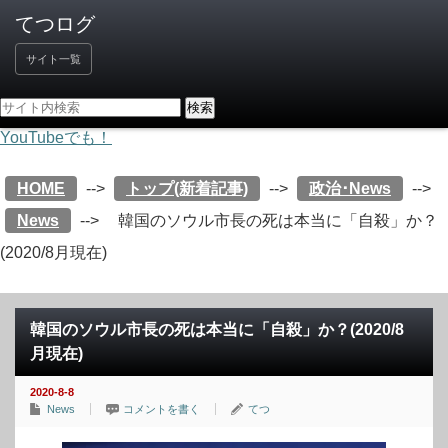
サイト一覧
YouTubeでも！
HOME
-->
トップ(新着記事)
-->
政治･News
-->
News
-->
韓国のソウル市長の死は本当に「自殺」か？
(2020/8月現在)
韓国のソウル市長の死は本当に「自殺」か？(2020/8
月現在)
2020-8-8
News
コメントを書く
てつ