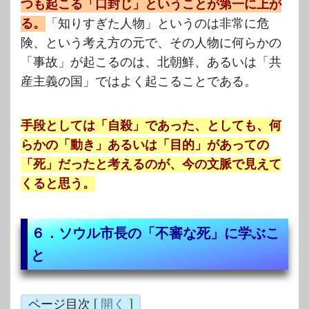
つも起こる「口封じ」ということが第一に上が
る。
「知りすぎた人物」というのは非常に危
険、という考え方の元で、その人物に何らかの
「事故」が起こるのは、北朝鮮、あるいは「共
産主義の国」ではよく起こることである。
手段としては「自殺」であった、としても、何
らかの「動き」あるいは「目的」があっての
「死」だったと考えるのが、今の文脈で見えて
くると思う。
６．ソウル市長の「不審な死」に学ぶこ
と
ページ目次
[
開く
]