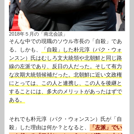
2018年５月の「南北会談」
そんな中での現職のソウル市長の「自殺」であ
る。しかも、
「自殺」した朴元淳（パク・ウォ
ンスン）氏はむしろ文大統領や北朝鮮と同じ路
線の左派であり、反日の人だった。そして有力
な次期大統領候補だった。北朝鮮に近い文政権
にとっては、この人と連携し、この人を後継と
することには、多大のメリットがあったはずで
ある。
それでも朴元淳（パク・ウォンスン）氏が「自
殺」した理由は何か？となると、
「左派」でい