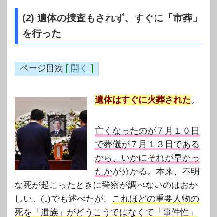
(2) 遺体の捜査もされず、すぐに「市葬」
を行った
ページ目次
[
開く
]
遺体はすぐに火葬された
。
亡くなったのが７月１０日
で葬儀が７月１３日である
から、いかにそれが早かっ
たか
が分かる。本来、不明
な死が起こったときに警察が調べないのはおか
しい。(1)でも述べたが、
これほどの重要人物の
死を「遺族」がどうこうではなくて「事件性」