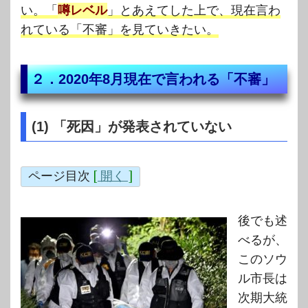
い。「
噂レベル
」とあえてした上で、現在言わ
れている「不審」を見ていきたい。
２．2020年8月現在で言われる「不審」
(1) 「死因」が発表されていない
ページ目次
[
開く
]
後でも述
べるが、
このソウ
ル市長は
次期大統